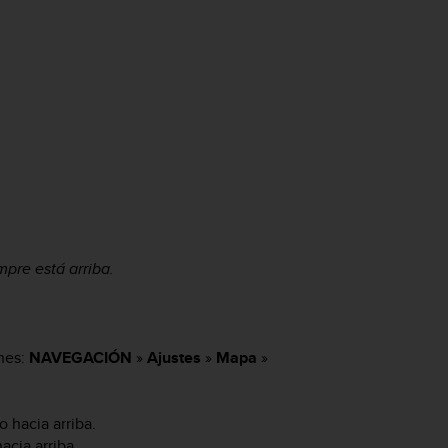
mpre está arriba.
nes:
NAVEGACIÓN
»
Ajustes
»
Mapa
»
 hacia arriba.
cia arriba.