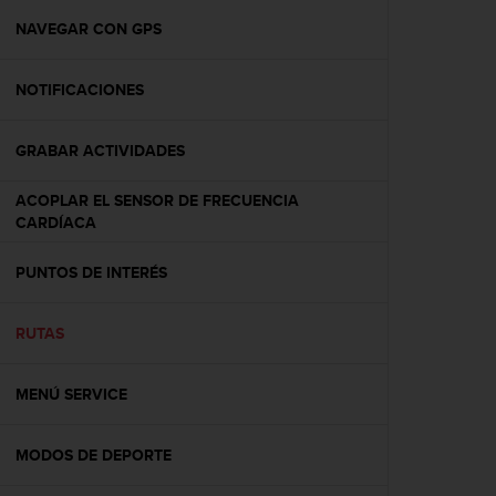
i
o
NAVEGAR CON GPS
w
e
NOTIFICACIONES
b
d
e
GRABAR ACTIVIDADES
a
c
ACOPLAR EL SENSOR DE FRECUENCIA
u
CARDÍACA
e
r
d
PUNTOS DE INTERÉS
o
c
RUTAS
o
n
l
MENÚ SERVICE
a
s
P
MODOS DE DEPORTE
a
u