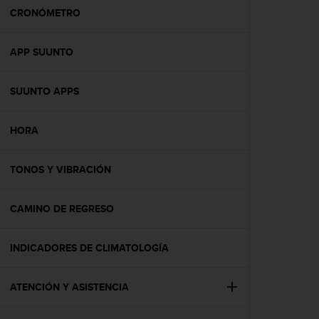
t
CRONÓMETRO
a
s
APP SUUNTO
d
e
a
SUUNTO APPS
c
c
e
HORA
s
i
b
TONOS Y VIBRACIÓN
i
l
CAMINO DE REGRESO
i
d
a
INDICADORES DE CLIMATOLOGÍA
d
p
a
ATENCIÓN Y ASISTENCIA
r
a