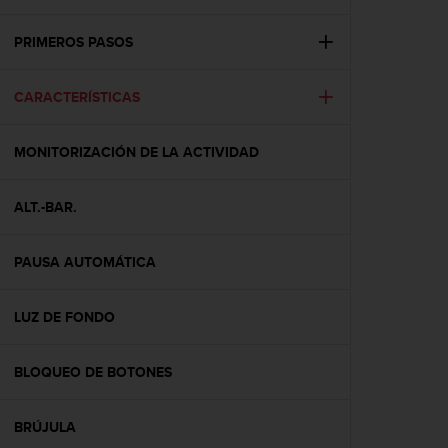
m
i
s
PRIMEROS PASOS
o
d
CARACTERÍSTICAS
e
a
l
MONITORIZACIÓN DE LA ACTIVIDAD
c
a
n
ALT.-BAR.
z
a
r
PAUSA AUTOMÁTICA
e
l
LUZ DE FONDO
n
i
v
BLOQUEO DE BOTONES
e
l
d
BRÚJULA
e