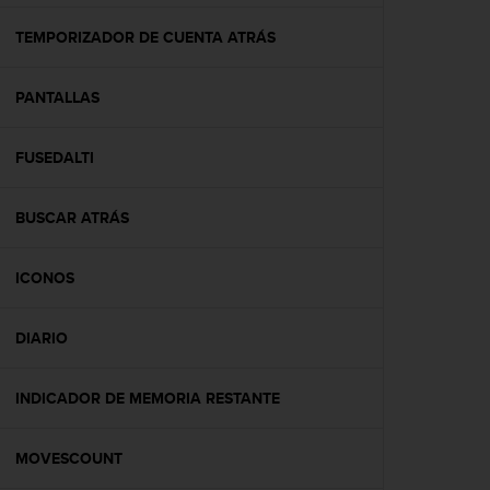
c
o
TEMPORIZADOR DE CUENTA ATRÁS
n
f
PANTALLAS
o
r
m
FUSEDALTI
i
d
a
BUSCAR ATRÁS
d
A
A
ICONOS
e
n
DIARIO
e
s
t
INDICADOR DE MEMORIA RESTANTE
e
s
i
MOVESCOUNT
t