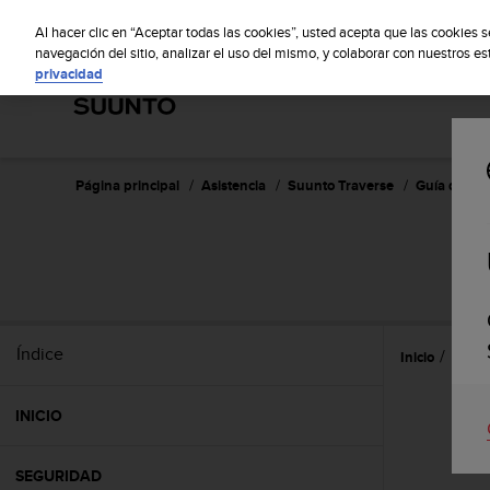
S
S
u
Al hacer clic en “Aceptar todas las cookies”, usted acepta que las cookies 
u
navegación del sitio, analizar el uso del mismo, y colaborar con nuestros e
privacidad
n
t
o
m
a
n
Página principal
Asistencia
Suunto Traverse
Guía del usu
t
i
e
n
e
s
u
Índice
Inicio
Caract
c
o
m
INICIO
p
r
o
SEGURIDAD