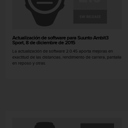
s
,
W
C
A
G
Actualización de software para Suunto Ambit3
)
Sport, 8 de diciembre de 2015
2
.
La actualización de software 2.0.45 aporta mejoras en
0
exactitud de las distancias, rendimiento de carrera, pantalla
y
en reposo y otras.
o
t
r
a
s
n
o
r
m
a
s