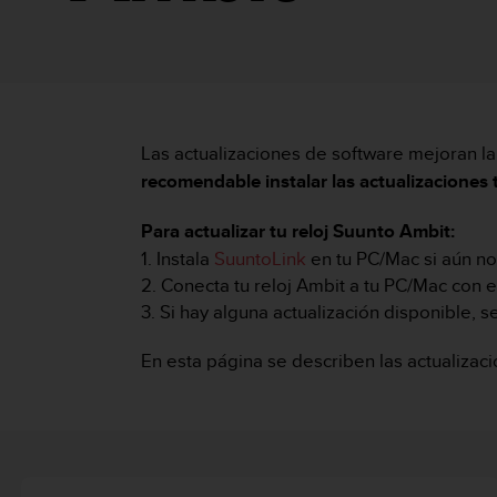
m
i
s
o
d
e
a
Las actualizaciones de software mejoran la
l
c
recomendable instalar las actualizaciones
a
n
Para actualizar tu reloj Suunto Ambit:
z
1. Instala
SuuntoLink
en tu PC/Mac si aún no
a
2. Conecta tu reloj Ambit a tu PC/Mac con 
r
3. Si hay alguna actualización disponible, se
e
l
n
En esta página se describen las actualizac
i
v
e
l
d
e