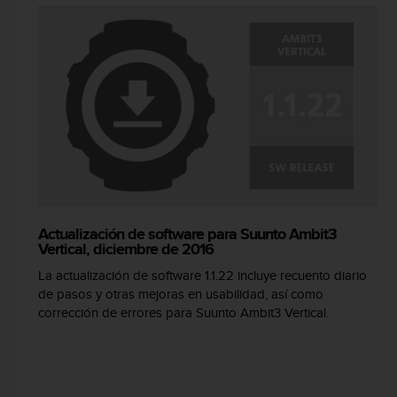
c
o
n
f
o
r
m
i
d
a
d
A
A
Actualización de software para Suunto Ambit3
e
Vertical, diciembre de 2016
n
La actualización de software 1.1.22 incluye recuento diario
e
de pasos y otras mejoras en usabilidad, así como
s
corrección de errores para Suunto Ambit3 Vertical.
t
e
s
i
t