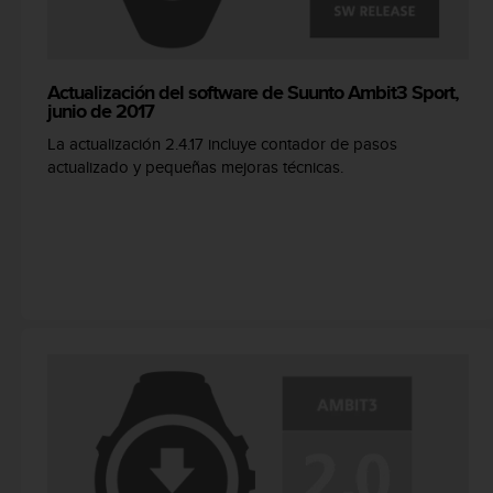
t
A
c
c
e
Actualización del software de Suunto Ambit3 Sport,
junio de 2017
s
s
La actualización 2.4.17 incluye contador de pasos
i
actualizado y pequeñas mejoras técnicas.
b
i
l
i
t
y
G
u
i
d
e
l
i
n
e