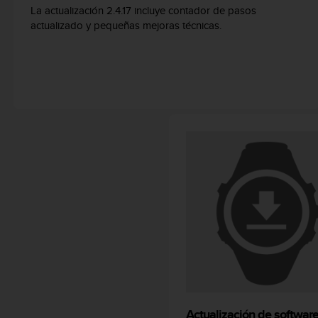
La actualización 2.4.17 incluye contador de pasos
t
actualizado y pequeñas mejoras técnicas.
a
s
d
e
a
c
c
e
s
i
b
i
l
i
d
a
d
p
a
r
a
Actualización de softwar