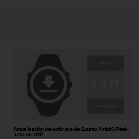
i
o
w
e
b
d
e
a
c
u
e
r
d
o
c
o
n
l
a
s
P
Actualización del software de Suunto Ambit3 Peak,
a
junio de 2017
u