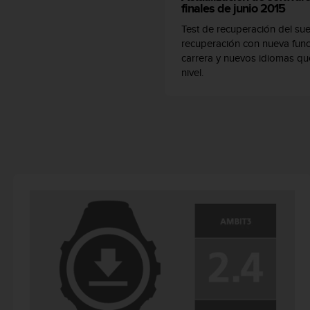
finales de junio 2015
c
o
Test de recuperación del sue
n
recuperación con nueva func
t
carrera y nuevos idiomas que
e
nivel.
n
i
d
o
w
e
b
(
W
e
b
C
o
n
t
e
n