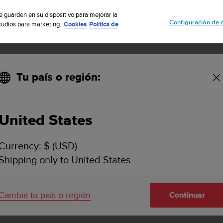
uscribete a nuestro boletín y obtén un 5% de descuento
| Fácil devoluci
se guarden en su dispositivo para mejorar la
Configuración de 
studios para marketing.
Cookies
Política de
Tu país o región:
tware para Suunto Ambit
United States
ones de
Currency: $ (USD)
Shipping only to United States
ara Suunto
Cambia tu país o región
Continuar