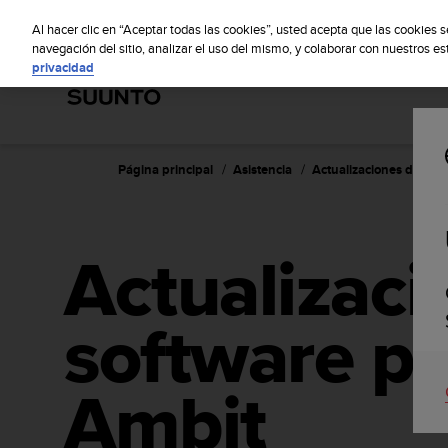
S
S
u
Al hacer clic en “Aceptar todas las cookies”, usted acepta que las cookies 
u
navegación del sitio, analizar el uso del mismo, y colaborar con nuestros e
privacidad
n
t
o
m
a
n
Página principal
Asistencia
Actualizaciones de sof
t
i
e
n
Actualizaci
e
s
u
software p
c
o
m
p
Ambit
r
o