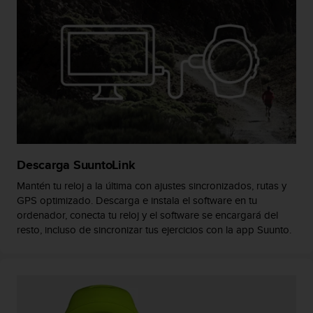
i
o
w
e
b
d
e
a
c
u
e
r
Descarga SuuntoLink
d
o
Mantén tu reloj a la última con ajustes sincronizados, rutas y
c
GPS optimizado. Descarga e instala el software en tu
o
ordenador, conecta tu reloj y el software se encargará del
n
resto, incluso de sincronizar tus ejercicios con la app Suunto.
l
a
s
P
a
u