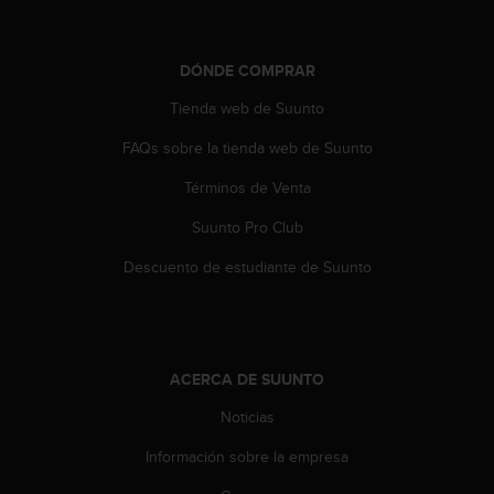
d
e
a
DÓNDE COMPRAR
c
c
Tienda web de Suunto
e
s
FAQs sobre la tienda web de Suunto
i
b
Términos de Venta
i
l
Suunto Pro Club
i
Descuento de estudiante de Suunto
d
a
d
.
P
ACERCA DE SUUNTO
o
n
Noticias
t
e
Información sobre la empresa
e
n