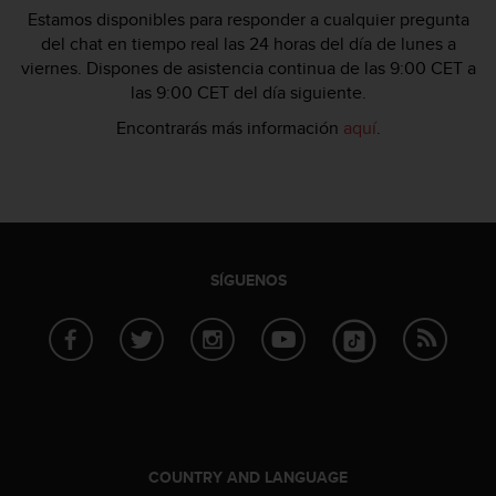
t
Estamos disponibles para responder a cualquier pregunta
A
del chat en tiempo real las 24 horas del día de lunes a
c
viernes. Dispones de asistencia continua de las 9:00 CET a
c
e
las 9:00 CET del día siguiente.
s
Encontrarás más información
aquí
.
s
i
b
i
l
i
t
SÍGUENOS
y
G
u
i
d
e
l
i
n
COUNTRY AND LANGUAGE
e