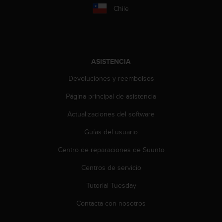
s
Chile
,
W
C
A
G
ASISTENCIA
)
2
Devoluciones y reembolsos
.
0
Página principal de asistencia
y
Actualizaciones del software
o
t
Guías del usuario
r
a
Centro de reparaciones de Suunto
s
n
Centros de servicio
o
r
Tutorial Tuesday
m
Contacta con nosotros
a
s