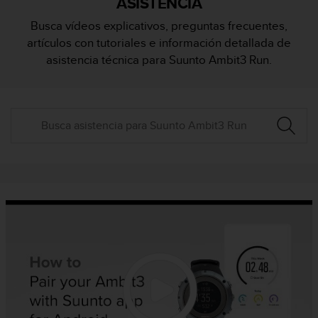
ASISTENCIA
m
i
Busca vídeos explicativos, preguntas frecuentes,
s
artículos con tutoriales e información detallada de
o
d
asistencia técnica para Suunto Ambit3 Run.
e
a
l
c
a
n
z
a
r
e
l
n
i
v
e
l
d
e