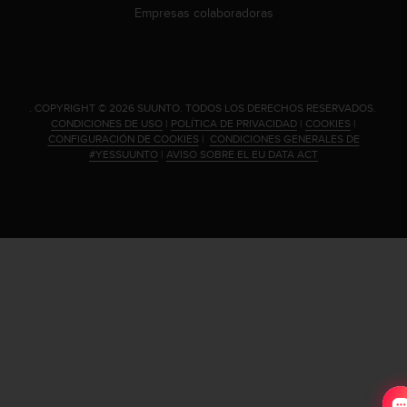
n
Empresas colaboradoras
t
o
d
e
S
.
COPYRIGHT © 2026 SUUNTO.
TODOS LOS DERECHOS RESERVADOS.
e
CONDICIONES DE USO
|
POLÍTICA DE PRIVACIDAD
|
COOKIES
|
r
CONFIGURACIÓN DE COOKIES
|
CONDICIONES GENERALES DE
v
#YESSUUNTO
|
AVISO SOBRE EL EU DATA ACT
i
c
i
o
a
l
C
l
i
e
n
t
e