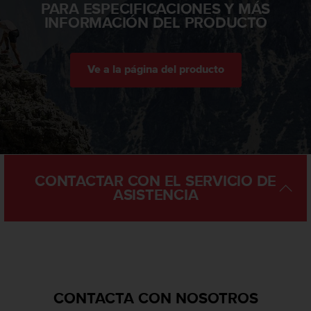
PARA ESPECIFICACIONES Y MÁS
c
INFORMACIÓN DEL PRODUCTO
o
n
t
e
Ve a la página del producto
n
i
d
o
w
e
b
(
CONTACTAR CON EL SERVICIO DE
W
ASISTENCIA
e
b
C
o
n
t
e
CONTACTA CON NOSOTROS
n