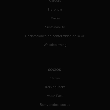
Careers
c
o
Herencia
n
Media
t
a
Sustainability
c
t
Declaraciones de conformidad de la UE
o
c
Whistleblowing
o
n
e
l
d
SOCIOS
e
p
Strava
a
TrainingPeaks
r
t
Value Pack
a
m
Bienvenidos, socios
e