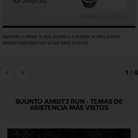
c
o
n
f
o
r
Aprende a utilizar la app Suunto y a acoplar tu reloj Suunto
m
Ambit3 Collection con la app para Android.
i
d
a
d
1 / 4
A
A
e
n
e
SUUNTO AMBIT3 RUN
-
TEMAS DE
s
ASISTENCIA MÁS VISTOS
t
e
s
i
t