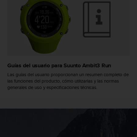
t
a
s
d
e
a
c
c
e
s
Guías del usuario para Suunto Ambit3 Run
i
b
Las guías del usuario proporcionan un resumen completo de
i
las funciones del producto, cómo utilizarlas y las normas
l
generales de uso y especificaciones técnicas.
i
d
a
d
p
a
r
a