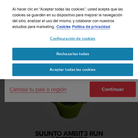
S
Suscribete a nuestro boletín y obtén un 5% de
u
Al hacer clic en “Aceptar todas las cookies”, usted acepta que las
descuento
| Fácil devolución
u
cookies se guarden en su dispositivo para mejorar la navegación
Tu país o región:
del sitio, analizar el uso del mismo, y colaborar con nuestros
n
estudios para marketing.
Cookies
Política de privacidad
t
o
Configuración de cookies
m
United States
a
Página principal
Asistencia
Suunto Ambit3 Run
n
Rechazarlas todas
Currency: $ (USD)
t
i
Shipping only to United States
Aceptar todas las cookies
e
n
e
Cambia tu país o región
s
Continuar
u
c
o
m
p
r
SUUNTO AMBIT3 RUN
o