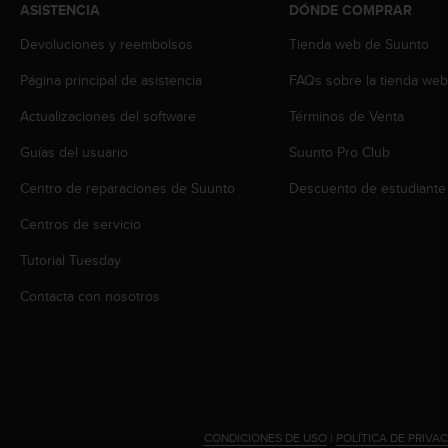
ASISTENCIA
DÓNDE COMPRAR
c
o
Devoluciones y reembolsos
Tienda web de Suunto
n
f
Página principal de asistencia
FAQs sobre la tienda we
o
r
Actualizaciones del software
Términos de Venta
m
Guías del usuario
Suunto Pro Club
i
d
Centro de reparaciones de Suunto
Descuento de estudiante
a
d
Centros de servicio
A
A
Tutorial Tuesday
e
n
Contacta con nosotros
e
s
t
e
s
i
t
CONDICIONES DE USO
|
POLÍTICA DE PRIVA