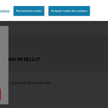
ón
cookies
Rechazarlas todas
Aceptar todas las cookies
E PARA MI RELOJ?
uunto. SuuntoLink te informa