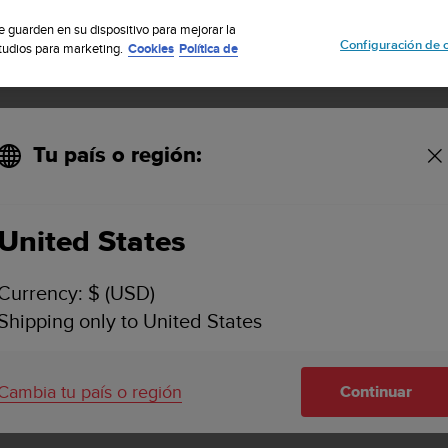
uscribete a nuestro boletín y obtén un 5% de descuento
| Fácil devoluci
se guarden en su dispositivo para mejorar la
Configuración de 
studios para marketing.
Cookies
Política de
Tu país o región:
nueva versión de software para mi reloj?
United States
 DISPONIBLE UNA NUEVA VERSIÓN DE SOFTWAR
Currency: $ (USD)
Shipping only to United States
 o Mac, conecta tu reloj Suunto al ordenador con el cable S
ización del software.
Cambia tu país o región
Continuar
ftware en tu reloj: