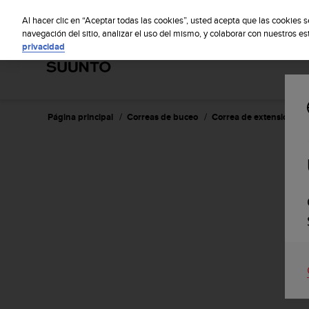
S
S
u
Al hacer clic en “Aceptar todas las cookies”, usted acepta que las cookies 
u
navegación del sitio, analizar el uso del mismo, y colaborar con nuestros e
privacidad
n
t
o
m
a
n
Página principal
Correas de buceo
Correa de extensión de 
t
i
e
n
e
s
u
c
o
m
p
r
o