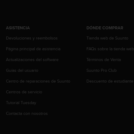
t
A
c
c
e
ASISTENCIA
DÓNDE COMPRAR
s
s
Devoluciones y reembolsos
Tienda web de Suunto
i
b
Página principal de asistencia
FAQs sobre la tienda we
i
Actualizaciones del software
Términos de Venta
l
i
Guías del usuario
Suunto Pro Club
t
y
Centro de reparaciones de Suunto
Descuento de estudiante
G
u
Centros de servicio
i
d
Tutorial Tuesday
e
Contacta con nosotros
l
i
n
e