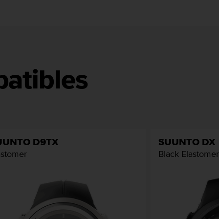
atibles
UUNTO D9TX
SUUNTO DX
astomer
Black Elastomer