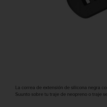
c
o
n
f
o
r
m
i
d
a
d
A
A
e
n
e
s
t
La correa de extensión de silicona negra c
e
Suunto sobre tu traje de neopreno o traje s
s
i
t