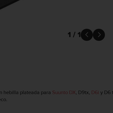
1 / 1


on hebilla plateada para
Suunto DX
, D9tx,
D6i
y D6 t
eco.