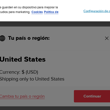
uscribete a nuestro boletín y obtén un 5% de descuento
| Fácil devoluci
se guarden en su dispositivo para mejorar la
Configuración de 
studios para marketing.
Cookies
Política de
Tu país o región:
silicona negra con hebilla plateada Suunto DX
United States
Currency: $ (USD)
Shipping only to United States
Cambia tu país o región
Continuar