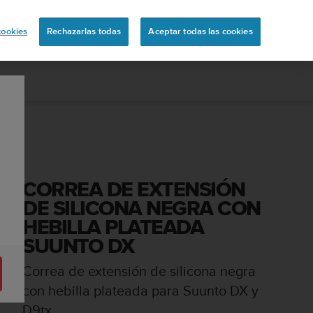
ón
cookies
Rechazarlas todas
Aceptar todas las cookies
CORREA DE EXTENSIÓN
DE SILICONA NEGRA CON
HEBILLA PLATEADA
SUUNTO DX
Correa de extensión de silicona negra
con hebilla plateada para Suunto DX y
D9tx