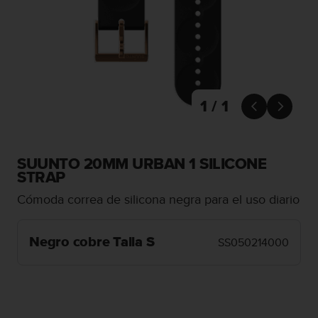
m
i
s
o
d
e
a
l
1 / 1


c
a
n
z
SUUNTO 20MM URBAN 1 SILICONE
a
STRAP
r
Cómoda correa de silicona negra para el uso diario
e
l
n
Negro cobre Talla S
SS050214000
i
v
e
l
d
e