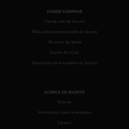
d
e
DÓNDE COMPRAR
a
c
Tienda web de Suunto
c
e
FAQs sobre la tienda web de Suunto
s
i
Términos de Venta
b
Suunto Pro Club
i
l
Descuento de estudiante de Suunto
i
d
a
d
.
ACERCA DE SUUNTO
P
o
Noticias
n
t
Información sobre la empresa
e
e
Careers
n