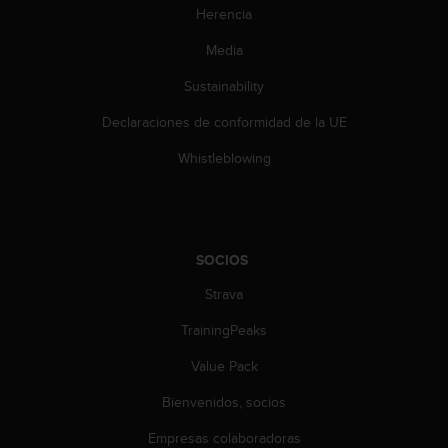
Herencia
c
o
Media
n
t
Sustainability
a
c
Declaraciones de conformidad de la UE
t
o
Whistleblowing
c
o
n
e
l
SOCIOS
d
Strava
e
p
TrainingPeaks
a
r
Value Pack
t
a
Bienvenidos, socios
m
e
Empresas colaboradoras