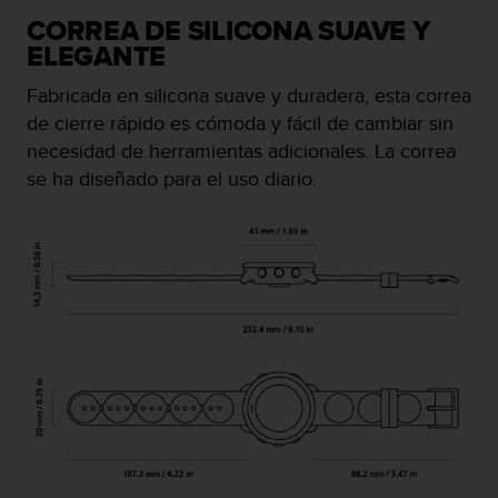
c
CORREA DE SILICONA SUAVE Y
o
ELEGANTE
n
f
Fabricada en silicona suave y duradera, esta correa
o
de cierre rápido es cómoda y fácil de cambiar sin
r
m
necesidad de herramientas adicionales. La correa
i
se ha diseñado para el uso diario.
d
a
d
A
A
e
n
e
s
t
e
s
i
t