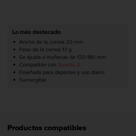
i
o
w
e
b
Lo más destacado
d
e
Ancho de la correa 20 mm
a
Peso de la correa 13 g
c
Se ajusta a muñecas de 120-180 mm
u
e
Compatible con
Suunto 3
r
Diseñada para deportes y uso diario
d
Sumergible
o
c
o
n
l
a
s
P
Productos compatibles
a
u