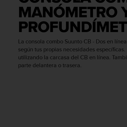
i
MANÓMETRO 
o
w
e
PROFUNDÍME
b
d
e
La consola combo Suunto CB - Dos en línea 
a
c
según tus propias necesidades específicas
u
utilizando la carcasa del CB en línea. Tamb
e
r
parte delantera o trasera.
d
o
c
o
n
l
a
s
P
a
u