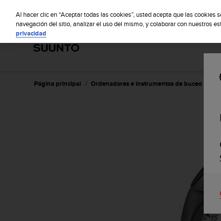
S
S
u
Al hacer clic en “Aceptar todas las cookies”, usted acepta que las cookies 
u
navegación del sitio, analizar el uso del mismo, y colaborar con nuestros e
privacidad
n
t
o
m
a
n
Página principal
Ordenadores e instrumentos de buceo
Suu
t
i
e
n
e
s
u
c
o
m
p
r
o