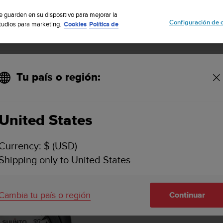
uscribete a nuestro boletín y obtén un 5% de descuento
| Fácil devoluci
se guarden en su dispositivo para mejorar la
Configuración de 
studios para marketing.
Cookies
Política de
Tu país o región:
nto CB - Two in line 300/45
United States
Currency: $ (USD)
Shipping only to United States
Cambia tu país o región
Continuar