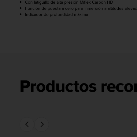
Con latiguillo de alta presión Miflex Carbon HD
c
Función de puesta a cero para inmersión a altitudes eleva
o
Indicador de profundidad máxima
n
t
e
n
i
d
o
w
e
b
(
Productos rec
W
e
b
C
o
n
t
e
n