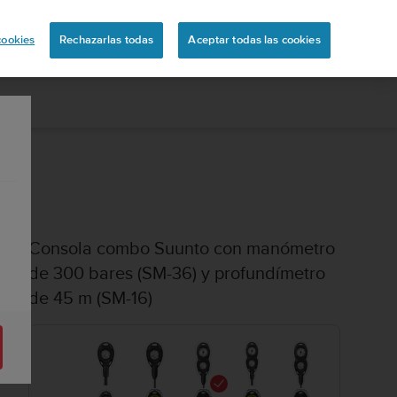
ón
cookies
Rechazarlas todas
Aceptar todas las cookies
Consola combo Suunto con manómetro
de 300 bares (SM-36) y profundímetro
de 45 m (SM-16)