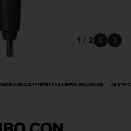
1 / 2


RINCIPALES CARACTERÍSTICAS & ESPECIFICACIONES
ASISTENC
MBO CON