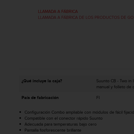
t
a
LLAMADA A FÁBRICA
s
LLAMADA A FÁBRICA DE LOS PRODUCTOS DE GO
d
e
a
c
c
e
s
i
b
i
¿Qué incluye la caja?
Suunto CB - Two in li
l
manual y folleto de
i
d
País de fabricación
FI
a
d
Configuración Combo ampliable con módulos de fácil fijaci
p
Compatible con el conector rápido Suunto
a
Adecuada para temperaturas bajo cero
r
Pantalla fosforescente brillante
a