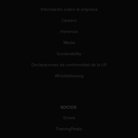
c
Información sobre la empresa
o
n
Careers
t
a
Herencia
c
t
Media
o
Sustainability
c
o
Declaraciones de conformidad de la UE
n
e
Whistleblowing
l
d
e
p
a
SOCIOS
r
t
Strava
a
m
TrainingPeaks
e