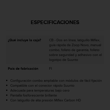
i
o
w
e
ESPECIFICACIONES
b
d
e
a
¿Qué incluye la caja?
CB - Dos en línea, latiguillo Miflex,
c
guía rápida de Zoop Novo, manual
u
combo, folleto de garantía, folleto
e
sobre seguridad y adhesivo con el
r
logotipo de Suunto
d
o
País de fabricación
FI
c
o
n
Configuración combo ampliable con módulos de fácil fijación
l
Compatible con el conector rápido Suunto
a
Adecuada para temperaturas bajo cero
s
Pantalla fosforescente brillante
P
Con latiguillo de alta presión Miflex Carbon HD
a
u