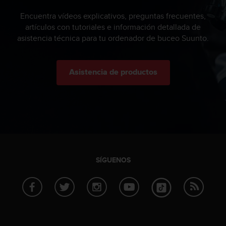
t
A
Encuentra vídeos explicativos, preguntas frecuentes,
c
artículos con tutoriales e información detallada de
c
asistencia técnica para tu ordenador de buceo Suunto.
e
s
s
i
Asistencia de productos
b
i
l
i
t
y
G
u
SÍGUENOS
i
d
e
l
i
n
e