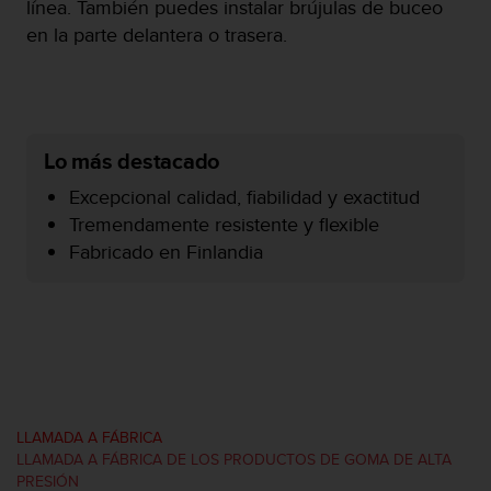
línea. También puedes instalar brújulas de buceo
c
en la parte delantera o trasera.
o
n
f
o
r
m
Lo más destacado
i
d
Excepcional calidad, fiabilidad y exactitud
a
Tremendamente resistente y flexible
d
Fabricado en Finlandia
A
A
e
n
e
s
t
e
s
LLAMADA A FÁBRICA
i
LLAMADA A FÁBRICA DE LOS PRODUCTOS DE GOMA DE ALTA
t
PRESIÓN