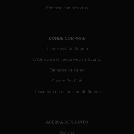
d
e
Contacta con nosotros
a
c
c
e
s
DÓNDE COMPRAR
i
Tienda web de Suunto
b
i
FAQs sobre la tienda web de Suunto
l
i
Términos de Venta
d
a
Suunto Pro Club
d
.
Descuento de estudiante de Suunto
P
o
n
t
e
ACERCA DE SUUNTO
e
Noticias
n