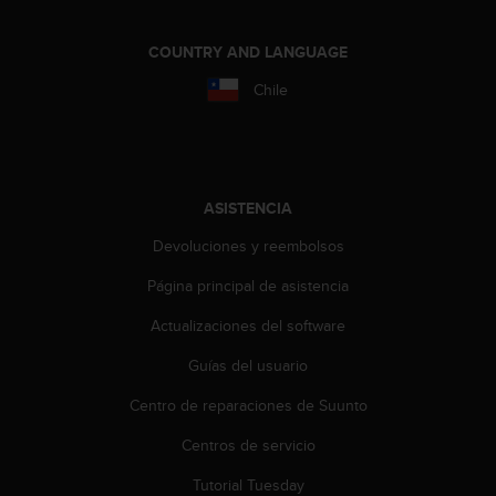
s
,
COUNTRY AND LANGUAGE
W
C
Chile
A
G
)
2
.
ASISTENCIA
0
y
Devoluciones y reembolsos
o
t
Página principal de asistencia
r
a
Actualizaciones del software
s
Guías del usuario
n
o
Centro de reparaciones de Suunto
r
m
Centros de servicio
a
s
Tutorial Tuesday