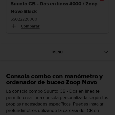
m
Suunto CB - Dos en línea 4000 / Zoop
i
s
Novo Black
o
SS022220000
d
Comparar
e
a
l
c
a
n
MENU
z
a
r
e
Consola combo con manómetro y
l
ordenador de buceo Zoop Novo
n
i
La consola combo Suunto CB - Dos en línea te
v
permite crear una consola personalizada según tus
e
l
propias necesidades específicas. Puedes instalar
d
profundímetros utilizando la carcasa del CB en
e