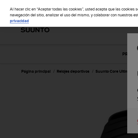
S
S
u
Al hacer clic en “Aceptar todas las cookies”, usted acepta que las cookies 
u
navegación del sitio, analizar el uso del mismo, y colaborar con nuestros e
privacidad
n
t
o
m
a
n
PRINCI
t
i
e
Página principal
Relojes deportivos
Suunto Core Ultimate B
n
e
s
u
c
o
m
p
r
o