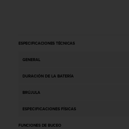
c
o
n
t
e
n
i
d
ESPECIFICACIONES TÉCNICAS
o
w
GENERAL
e
b
(
DURACIÓN DE LA BATERÍA
W
e
b
BRÚJULA
C
o
n
ESPECIFICACIONES FÍSICAS
t
e
n
FUNCIONES DE BUCEO