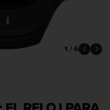
1 / 6


 EL RELOJ PARA