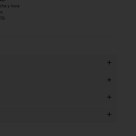
echa y hora
io
ES)