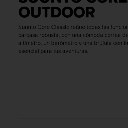
i
OUTDOOR
o
w
e
b
Suunto Core Classic reúne todas las funcio
d
carcasa robusta, con una cómoda correa de
e
a
altímetro, un barómetro y una brújula con 
c
esencial para tus aventuras.
u
e
r
d
o
c
o
n
l
a
s
P
a
u