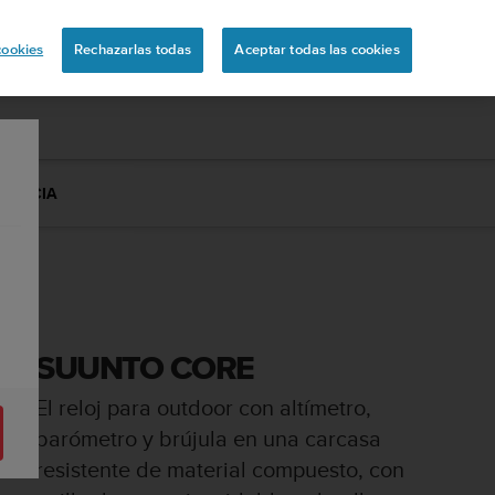
ón
cookies
Rechazarlas todas
Aceptar todas las cookies
STENCIA
SUUNTO CORE
El reloj para outdoor con altímetro,
barómetro y brújula en una carcasa
resistente de material compuesto, con