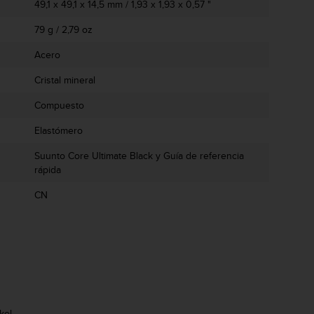
49,1 x 49,1 x 14,5 mm / 1,93 x 1,93 x 0,57 "
79 g / 2,79 oz
Acero
Cristal mineral
Compuesto
Elastómero
Suunto Core Ultimate Black y Guía de referencia
rápida
CN
kel