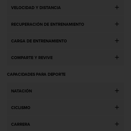
c
VELOCIDAD Y DISTANCIA
c
e
d
RECUPERACIÓN DE ENTRENAMIENTO
e
r
a
CARGA DE ENTRENAMIENTO
l
a
COMPARTE Y REVIVE
i
n
f
CAPACIDADES PARA DEPORTE
o
r
m
NATACIÓN
a
c
i
CICLISMO
ó
n
c
CARRERA
o