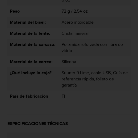
0,65 "
e
n
Peso
72 g / 2,54 oz
E
E
Material del bisel:
Acero inoxidable
.
Material de la lente:
Cristal mineral
U
U
Material de la carcasa:
Poliamida reforzada con fibra de
.
vidrio
e
Material de la correa:
Silicona
n
e
¿Qué incluye la caja?
Suunto 9 Lime, cable USB, Guía de
l
referencia rápida, folleto de
+
garantía
1
8
País de fabricación
FI
5
5
2
5
8
ESPECIFICACIONES TÉCNICAS
0
9