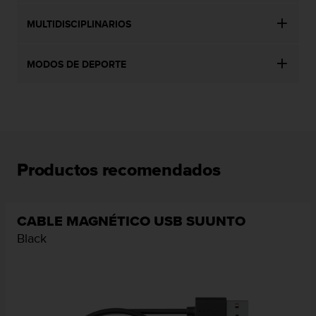
n
t
MULTIDISCIPLINARIOS
e
n
i
MODOS DE DEPORTE
d
a
e
n
e
s
t
Productos recomendados
e
s
i
t
CABLE MAGNÉTICO USB SUUNTO
i
Black
o
w
e
b
.