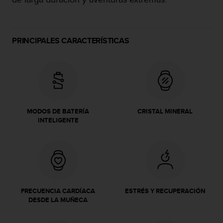
c
o
n
f
PRINCIPALES CARACTERÍSTICAS
o
r
m
i
d
a
d
MODOS DE BATERÍA
CRISTAL MINERAL
A
INTELIGENTE
A
e
n
e
s
t
e
FRECUENCIA CARDÍACA
ESTRÉS Y RECUPERACIÓN
s
DESDE LA MUÑECA
i
t