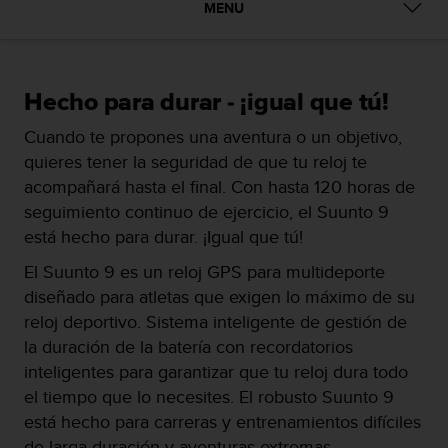
m
MENU
i
s
o
d
Hecho para durar - ¡igual que tú!
e
a
Cuando te propones una aventura o un objetivo,
l
quieres tener la seguridad de que tu reloj te
c
a
acompañará hasta el final. Con hasta 120 horas de
n
seguimiento continuo de ejercicio, el Suunto 9
z
está hecho para durar. ¡Igual que tú!
a
r
El Suunto 9 es un reloj GPS para multideporte
e
diseñado para atletas que exigen lo máximo de su
l
reloj deportivo. Sistema inteligente de gestión de
n
i
la duración de la batería con recordatorios
v
inteligentes para garantizar que tu reloj dura todo
e
el tiempo que lo necesites. El robusto Suunto 9
l
está hecho para carreras y entrenamientos difíciles
d
e
de larga duración y aventuras extremas.