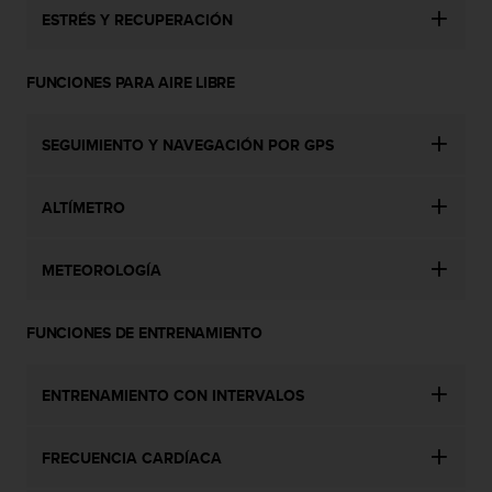
i
ESTRÉS Y RECUPERACIÓN
e
n
e
FUNCIONES PARA AIRE LIBRE
s
a
l
SEGUIMIENTO Y NAVEGACIÓN POR GPS
g
ú
n
ALTÍMETRO
p
r
o
METEOROLOGÍA
b
l
FUNCIONES DE ENTRENAMIENTO
e
m
a
ENTRENAMIENTO CON INTERVALOS
p
a
r
FRECUENCIA CARDÍACA
a
a