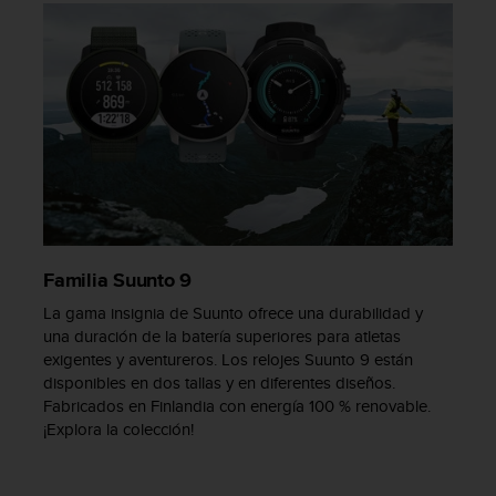
s
,
W
C
A
G
)
2
.
0
y
o
Familia Suunto 9
t
r
La gama insignia de Suunto ofrece una durabilidad y
a
una duración de la batería superiores para atletas
s
exigentes y aventureros. Los relojes Suunto 9 están
n
disponibles en dos tallas y en diferentes diseños.
o
Fabricados en Finlandia con energía 100 % renovable.
r
¡Explora la colección!
m
a
s