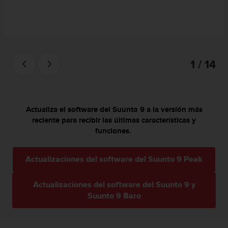
c
o
n
t
e
n
1 / 14
i
d
o
w
e
Actualiza el software del Suunto 9 a la versión más
b
reciente para recibir las últimas características y
(
funciones.
W
e
b
Actualizaciones del software del Suunto 9 Peak
C
o
Actualizaciones del software del Suunto 9 y
n
Suunto 9 Baro
t
e
n