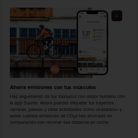
t
a
s
d
e
a
c
c
e
s
i
b
i
l
Ahorra emisiones con tus músculos
i
Haz seguimiento de tus traslados con motor humano con
d
la app Suunto. Ahora puedes etiquetar tus trayectos,
a
carreras, paseos y otras actividades como «traslados» y
d
saber cuántas emisiones de CO
e has ahorrado en
p
2
comparación con recorrer esa distancia en coche.
a
r
a