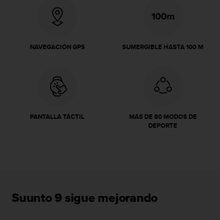
i
o
w
e
b
NAVEGACIÓN GPS
SUMERGIBLE HASTA 100 M
d
e
a
c
u
e
r
PANTALLA TÁCTIL
MÁS DE 80 MODOS DE
d
DEPORTE
o
c
o
n
l
a
s
Suunto 9 sigue mejorando
P
a
u