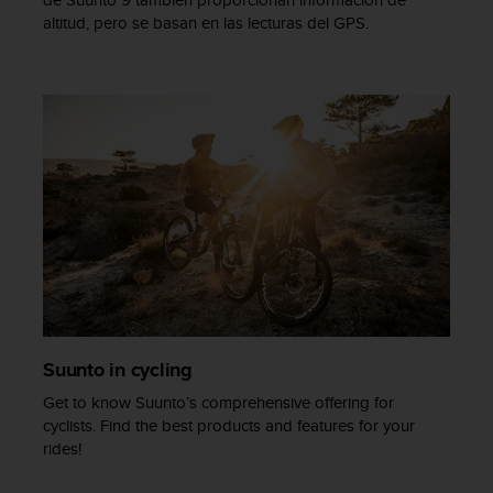
c
altitud, pero se basan en las lecturas del GPS.
o
n
t
a
c
t
o
c
o
n
e
l
d
e
p
Suunto in cycling
a
r
Get to know Suunto’s comprehensive offering for
t
cyclists. Find the best products and features for your
a
rides!
m
e