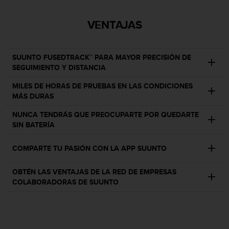
t
A
c
VENTAJAS
c
e
s
SUUNTO FUSEDTRACK™ PARA MAYOR PRECISIÓN DE
s
SEGUIMIENTO Y DISTANCIA
i
b
MILES DE HORAS DE PRUEBAS EN LAS CONDICIONES
i
MÁS DURAS
l
i
NUNCA TENDRÁS QUE PREOCUPARTE POR QUEDARTE
t
SIN BATERÍA
y
G
COMPARTE TU PASIÓN CON LA APP SUUNTO
u
i
OBTÉN LAS VENTAJAS DE LA RED DE EMPRESAS
d
COLABORADORAS DE SUUNTO
e
l
i
n
e