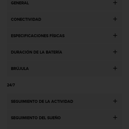
GENERAL
0
0
(
CONECTIVIDAD
l
l
a
ESPECIFICACIONES FÍSICAS
m
a
d
DURACIÓN DE LA BATERÍA
a
g
r
BRÚJULA
a
t
u
24/7
i
t
SEGUIMIENTO DE LA ACTIVIDAD
a
)
s
SEGUIMIENTO DEL SUEÑO
i
t