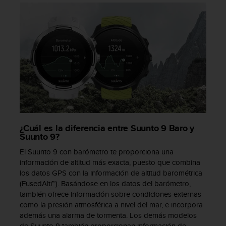
d
e
a
c
c
e
s
i
b
i
l
i
d
¿Cuál es la diferencia entre Suunto 9 Baro y
a
Suunto 9?
d
El Suunto 9 con barómetro te proporciona una
.
información de altitud más exacta, puesto que combina
P
los datos GPS con la información de altitud barométrica
o
(FusedAlti™). Basándose en los datos del barómetro,
n
también ofrece información sobre condiciones externas
t
e
como la presión atmosférica a nivel del mar, e incorpora
e
además una alarma de tormenta. Los demás modelos
n
de Suunto 9 también proporcionan información de