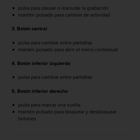
t
pulsa para pausar o reanudar la grabación
a
mantén pulsado para cambiar de actividad
s
d
3. Botón central
e
a
pulsa para cambiar entre pantallas
c
mantén pulsado para abrir el menú contextual
c
e
s
4. Botón inferior izquierdo
i
b
pulsa para cambiar entre pantallas
i
l
5. Botón inferior derecho
i
d
pulsa para marcar una vuelta
a
mantén pulsado para bloquear y desbloquear
d
p
botones
a
r
a