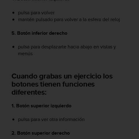
i
o
pulsa para volver
w
mantén pulsado para volver a la esfera del reloj
e
b
d
5. Botón inferior derecho
e
a
pulsa para desplazarte hacia abajo en vistas y
c
menús
u
e
r
Cuando grabas un ejercicio los
d
botones tienen funciones
o
c
diferentes:
o
n
1. Botón superior izquierdo
l
a
pulsa para ver otra información
s
P
a
2. Botón superior derecho
u