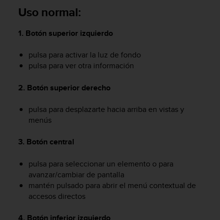
c
Uso normal:
o
n
1. Botón superior izquierdo
f
o
pulsa para activar la luz de fondo
r
pulsa para ver otra información
m
i
d
2. Botón superior derecho
a
d
pulsa para desplazarte hacia arriba en vistas y
A
menús
A
e
3. Botón central
n
e
pulsa para seleccionar un elemento o para
s
t
avanzar/cambiar de pantalla
e
mantén pulsado para abrir el menú contextual de
s
accesos directos
i
t
4. Botón inferior izquierdo