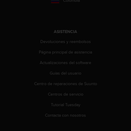
Colombia
t
A
c
c
e
s
ASISTENCIA
s
i
Devoluciones y reembolsos
b
Página principal de asistencia
i
l
Actualizaciones del software
i
t
Guías del usuario
y
G
Centro de reparaciones de Suunto
u
i
Centros de servicio
d
Tutorial Tuesday
e
l
Contacta con nosotros
i
n
e