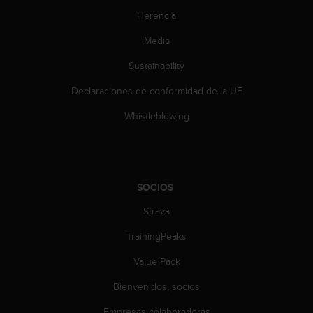
d
Herencia
e
a
Media
c
c
Sustainability
e
s
Declaraciones de conformidad de la UE
i
b
Whistleblowing
i
l
i
d
a
SOCIOS
d
Strava
.
P
TrainingPeaks
o
n
Value Pack
t
e
Bienvenidos, socios
e
n
Empresas colaboradoras