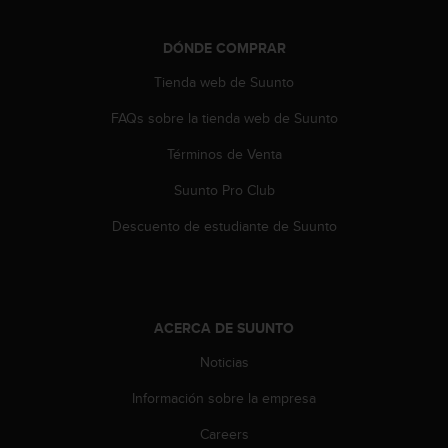
s
,
DÓNDE COMPRAR
W
C
Tienda web de Suunto
A
G
FAQs sobre la tienda web de Suunto
)
2
Términos de Venta
.
Suunto Pro Club
0
y
Descuento de estudiante de Suunto
o
t
r
a
s
ACERCA DE SUUNTO
n
o
Noticias
r
m
Información sobre la empresa
a
s
Careers