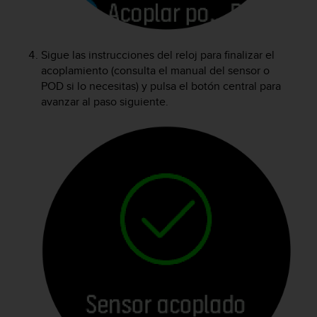
i
o
w
e
Sigue las instrucciones del reloj para finalizar el
b
acoplamiento (consulta el manual del sensor o
d
POD si lo necesitas) y pulsa el botón central para
e
avanzar al paso siguiente.
a
c
u
e
r
d
o
c
o
n
l
a
s
P
a
u