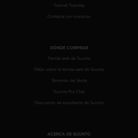
n
Tutorial Tuesday
t
o
Contacta con nosotros
d
e
S
e
r
DÓNDE COMPRAR
v
i
Tienda web de Suunto
c
FAQs sobre la tienda web de Suunto
i
o
Términos de Venta
a
l
Suunto Pro Club
C
l
Descuento de estudiante de Suunto
i
e
n
t
e
ACERCA DE SUUNTO