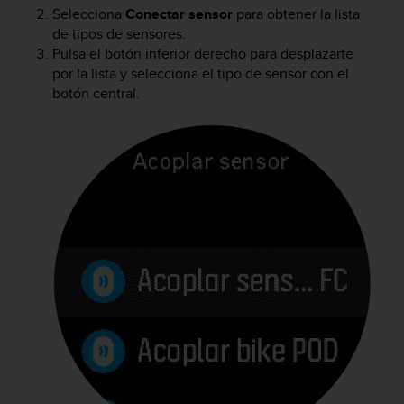
c
Selecciona
Conectar sensor
para obtener la lista
o
de tipos de sensores.
n
Pulsa el botón inferior derecho para desplazarte
f
por la lista y selecciona el tipo de sensor con el
o
botón central.
r
m
i
d
a
d
A
A
e
n
e
s
t
e
s
i
t