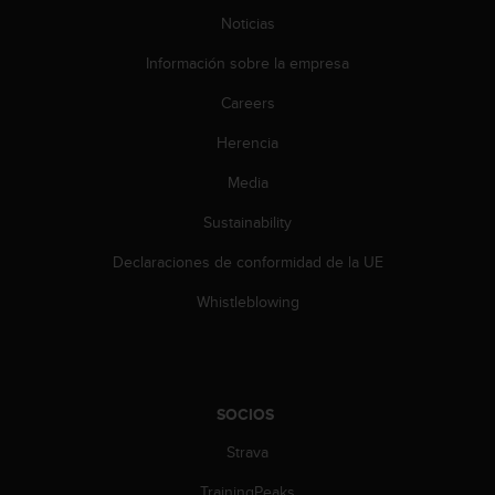
e
n
Noticias
E
Información sobre la empresa
E
.
Careers
U
Herencia
U
.
Media
e
n
Sustainability
e
Declaraciones de conformidad de la UE
l
+
Whistleblowing
1
8
5
5
2
SOCIOS
5
8
Strava
0
9
TrainingPeaks