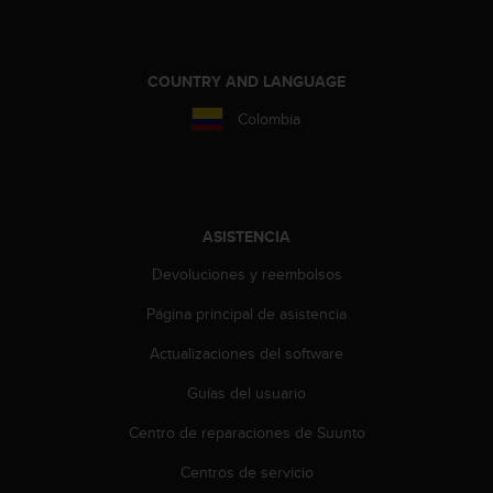
c
o
n
COUNTRY AND LANGUAGE
t
a
Colombia
c
t
o
c
o
ASISTENCIA
n
e
Devoluciones y reembolsos
l
d
Página principal de asistencia
e
p
Actualizaciones del software
a
r
Guías del usuario
t
Centro de reparaciones de Suunto
a
m
Centros de servicio
e