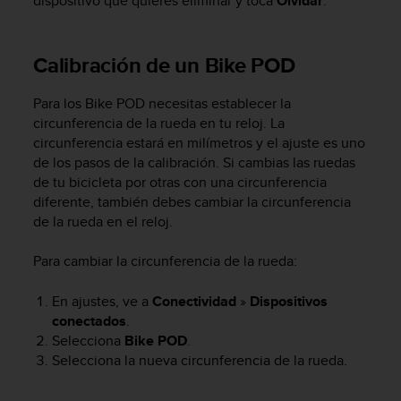
dispositivo que quieres eliminar y toca
Olvidar
.
c
o
n
Calibración de un Bike POD
t
e
n
Para los Bike POD necesitas establecer la
i
circunferencia de la rueda en tu reloj. La
d
circunferencia estará en milímetros y el ajuste es uno
o
de los pasos de la calibración. Si cambias las ruedas
w
de tu bicicleta por otras con una circunferencia
e
diferente, también debes cambiar la circunferencia
b
de la rueda en el reloj.
(
W
e
Para cambiar la circunferencia de la rueda:
b
C
En ajustes, ve a
Conectividad
»
Dispositivos
o
conectados
.
n
Selecciona
Bike POD
.
t
Selecciona la nueva circunferencia de la rueda.
e
n