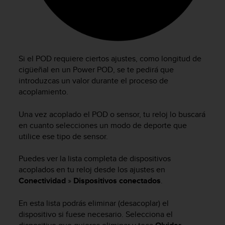
t
a
s
d
e
Si el POD requiere ciertos ajustes, como longitud de
a
c
cigüeñal en un Power POD, se te pedirá que
c
introduzcas un valor durante el proceso de
e
acoplamiento.
s
i
Una vez acoplado el POD o sensor, tu reloj lo buscará
b
en cuanto selecciones un modo de deporte que
i
utilice ese tipo de sensor.
l
i
Puedes ver la lista completa de dispositivos
d
acoplados en tu reloj desde los ajustes en
a
d
Conectividad
»
Dispositivos conectados
.
p
a
En esta lista podrás eliminar (desacoplar) el
r
dispositivo si fuese necesario. Selecciona el
a