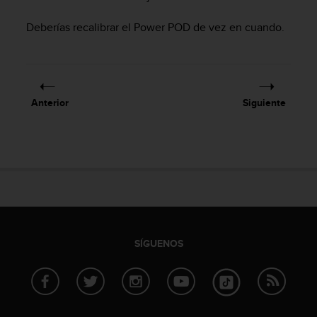
d
e
Deberías recalibrar el Power POD de vez en cuando.
a
c
c
e
s
i
Anterior
Siguiente
b
i
l
i
d
a
d
.
P
SÍGUENOS
o
n
t
e
e
n