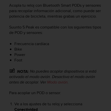
m
Acopla tu reloj con Bluetooth Smart PODs y sensores
i
s
para recopilar información adicional, como puede ser
o
potencia de bicicleta, mientras grabas un ejercicio.
d
e
Suunto 5 Peak
es compatible con los siguientes tipos
a
de POD y sensores:
l
c
Frecuencia cardíaca
a
Bike
n
Power
z
Foot
a
r
e
No puedes acoplar dispositivos si está
NOTA:
l
activado el modo avión. Desactiva el modo avión
n
antes de acoplar. Ver
Modo avión
.
i
v
Para acoplar un POD o sensor:
e
l
Ve a los ajustes de tu reloj y selecciona
d
Conectividad
.
e