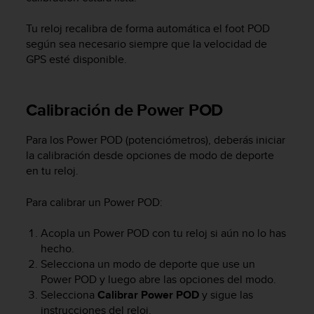
s
,
Tu reloj recalibra de forma automática el foot POD
W
según sea necesario siempre que la velocidad de
C
GPS esté disponible.
A
G
)
Calibración de Power POD
2
.
0
Para los Power POD (potenciómetros), deberás iniciar
y
la calibración desde opciones de modo de deporte
o
en tu reloj.
t
r
Para calibrar un Power POD:
a
s
Acopla un Power POD con tu reloj si aún no lo has
n
hecho.
o
r
Selecciona un modo de deporte que use un
m
Power POD y luego abre las opciones del modo.
a
Selecciona
Calibrar Power POD
y sigue las
s
instrucciones del reloj.