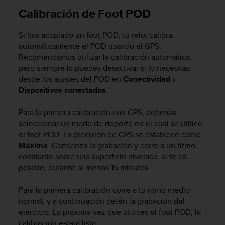
t
Calibración de Foot POD
A
c
c
Si has acoplado un foot POD, tu reloj calibra
e
automáticamente el POD usando el GPS.
s
Recomendamos utilizar la calibración automática,
s
pero siempre la puedes desactivar si lo necesitas
i
desde los ajustes del POD en
Conectividad
»
b
Dispositivos conectados
.
i
l
i
Para la primera calibración con GPS, deberías
t
seleccionar un modo de deporte en el cual se utilice
y
el foot POD. La precisión de GPS se establece como
G
Máxima
. Comienza la grabación y corre a un ritmo
u
constante sobre una superficie nivelada, si te es
i
posible, durante al menos 15 minutos.
d
e
Para la primera calibración corre a tu ritmo medio
l
normal, y a continuación detén la grabación del
i
ejercicio. La próxima vez que utilices el foot POD, la
n
e
calibración estará lista.