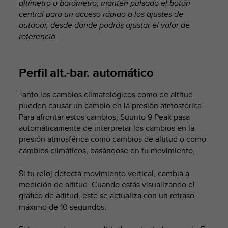
t
altímetro o barómetro, mantén pulsado el botón
A
central para un acceso rápido a los ajustes de
c
outdoor, desde donde podrás ajustar el valor de
c
referencia.
e
s
s
Perfil alt.-bar. automático
i
b
i
Tanto los cambios climatológicos como de altitud
l
pueden causar un cambio en la presión atmosférica.
i
Para afrontar estos cambios,
Suunto 9 Peak
pasa
t
automáticamente de interpretar los cambios en la
y
presión atmosférica como cambios de altitud o como
G
cambios climáticos, basándose en tu movimiento.
u
i
Si tu reloj detecta movimiento vertical, cambia a
d
medición de altitud. Cuando estás visualizando el
e
l
gráfico de altitud, este se actualiza con un retraso
i
máximo de 10 segundos.
n
e