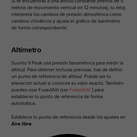
Si te encuentras a una altitud constante (menos de 5
s
metros de movimiento vertical en 12 minutos), tu reloj
,
interpreta los cambios de presión atmosférica como
W
cambios climáticos y ajusta el gráfico de barómetro
C
de forma correspondiente.
A
G
)
2
Altímetro
.
0
Suunto 9 Peak
usa presión barométrica para medir la
y
altitud. Para obtener lecturas precisas, has de definir
o
un punto de referencia de altitud. Puede ser tu
t
elevación actual si conoces su valor exacto. También
r
puedes usar FusedAlti (ver
FusedAlti™
) para
a
s
establecer tu punto de referencia de forma
n
automática.
o
r
Establece tu punto de referencia desde los ajustes en
m
Aire libre
.
a
s