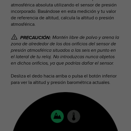
m
atmosférica absoluta utilizando el sensor de presión
i
incorporado. Basándose en esta medición y tu valor
s
de referencia de altitud, calcula la altitud o presión
o
atmosférica.
d
e
a
Mantén libre de polvo y arena la
PRECAUCIÓN:
l
zona de alrededor de los dos orificios del sensor de
c
presión atmosférica situados a las seis en punto en
a
el lateral de tu reloj. No introduzcas nunca objetos
n
en dichos orificios, ya que podrías dañar el sensor.
z
a
Desliza el dedo hacia arriba o pulsa el botón inferior
r
para ver la altitud y presión barométrica actuales.
e
l
n
i
v
e
l
d
e