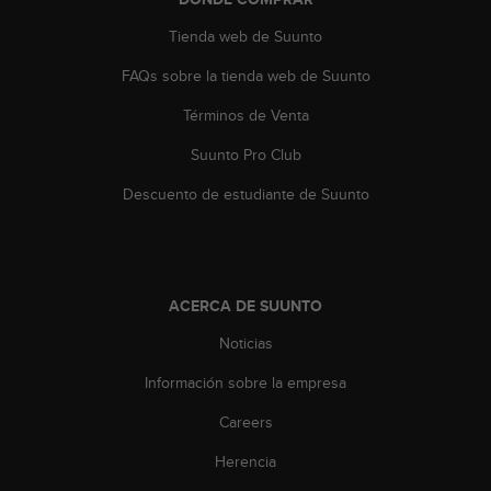
e
n
Tienda web de Suunto
E
E
FAQs sobre la tienda web de Suunto
.
Términos de Venta
U
U
Suunto Pro Club
.
Descuento de estudiante de Suunto
e
n
e
l
+
ACERCA DE SUUNTO
1
8
Noticias
5
5
Información sobre la empresa
2
5
Careers
8
0
Herencia
9