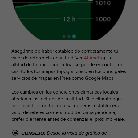
c
o
n
t
e
n
i
d
Asegúrate de haber establecido correctamente tu
o
valor de referencia de altitud (ver
Altímetro
). La
w
altitud de tu ubicación actual se puede encontrar en
e
b
casi todos los mapas topográficos o en los principales
(
servicios de mapas en línea como Google Maps.
W
e
Los cambios en las condiciones climáticas locales
b
afectan a las lecturas de la altitud. Si la climatología
C
local cambia con frecuencia, deberás restablecer el
o
valor de referencia de altitud de forma periódica,
n
preferiblemente antes de comenzar el próximo viaje.
t
e
n
Desde la vista de gráfico de
CONSEJO: