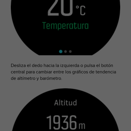
i
o
w
e
b
d
e
a
c
u
e
Desliza el dedo hacia la izquierda o pulsa el botón
r
central para cambiar entre los gráficos de tendencia
d
o
de altímetro y barómetro.
c
o
n
l
a
s
P
a
u