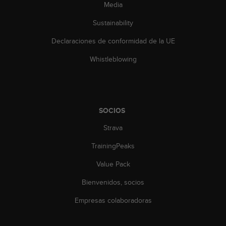
Media
0
0
Sustainability
(
l
Declaraciones de conformidad de la UE
l
a
Whistleblowing
m
a
d
a
g
SOCIOS
r
a
Strava
t
TrainingPeaks
u
i
Value Pack
t
a
Bienvenidos, socios
)
s
Empresas colaboradoras
i
t