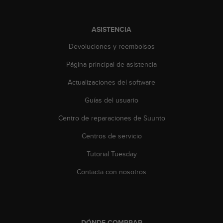
n
t
o
ASISTENCIA
d
e
Devoluciones y reembolsos
S
e
Página principal de asistencia
r
Actualizaciones del software
v
i
Guías del usuario
c
i
Centro de reparaciones de Suunto
o
a
Centros de servicio
l
C
Tutorial Tuesday
l
Contacta con nosotros
i
e
n
t
e
DÓNDE COMPRAR