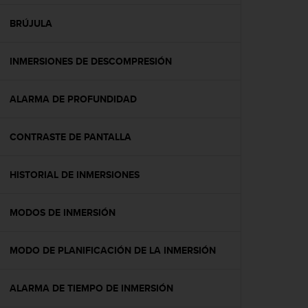
c
o
BRÚJULA
n
f
INMERSIONES DE DESCOMPRESIÓN
o
r
m
ALARMA DE PROFUNDIDAD
i
d
a
CONTRASTE DE PANTALLA
d
A
A
HISTORIAL DE INMERSIONES
e
n
MODOS DE INMERSIÓN
e
s
t
MODO DE PLANIFICACIÓN DE LA INMERSIÓN
e
s
i
ALARMA DE TIEMPO DE INMERSIÓN
t