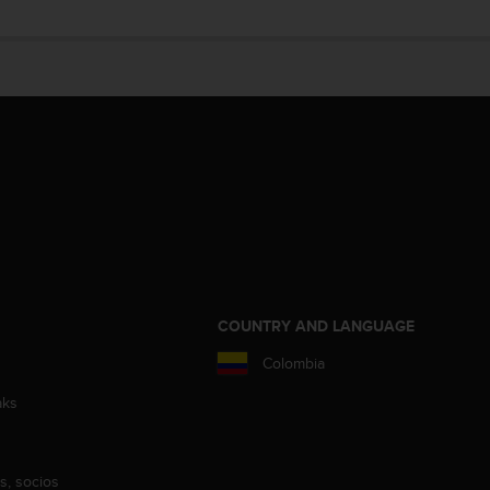
COUNTRY AND LANGUAGE
Colombia
aks
s, socios