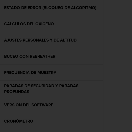
i
o
ESTADO DE ERROR (BLOQUEO DE ALGORITMO)
w
e
CÁLCULOS DEL OXÍGENO
b
d
e
AJUSTES PERSONALES Y DE ALTITUD
a
c
u
BUCEO CON REBREATHER
e
r
d
FRECUENCIA DE MUESTRA
o
c
PARADAS DE SEGURIDAD Y PARADAS
o
PROFUNDAS
n
l
VERSIÓN DEL SOFTWARE
a
s
P
CRONÓMETRO
a
u