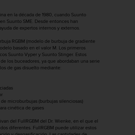
gina en la década de 1980, cuando Suunto
 en Suunto SME. Desde entonces han
 ayuda de expertos internos y externos.
urbuja RGBM (modelo de burbuja de gradiente
modelo basado en el valor M. Los primeros
icos Suunto Vyper y Suunto Stinger. Estos
 de los buceadores, ya que abordaban una serie
los de gas disuelto mediante:
ciadas
or
de microburbujas (burbujas silenciosas)
para cinética de gases
van del FullRGBM del Dr. Wienke, en el que el
os diferentes. FullRGBM puede utilizar estos
ación y desgasificación. Las cantidades de