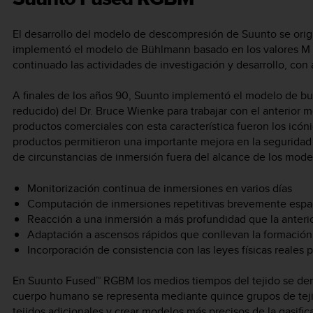
El desarrollo del modelo de descompresión de Suunto se ori
implementó el modelo de Bühlmann basado en los valores M
continuado las actividades de investigación y desarrollo, con
A finales de los años 90, Suunto implementó el modelo de b
reducido) del Dr. Bruce Wienke para trabajar con el anterior 
productos comerciales con esta característica fueron los icón
productos permitieron una importante mejora en la seguridad
de circunstancias de inmersión fuera del alcance de los mode
Monitorización continua de inmersiones en varios días
Computación de inmersiones repetitivas brevemente espa
Reacción a una inmersión a más profundidad que la anteri
Adaptación a ascensos rápidos que conllevan la formación 
Incorporación de consistencia con las leyes físicas reales 
En Suunto Fused™ RGBM los medios tiempos del tejido se deri
cuerpo humano se representa mediante quince grupos de tejid
tejidos adicionales y crear modelos más precisos de la gasific