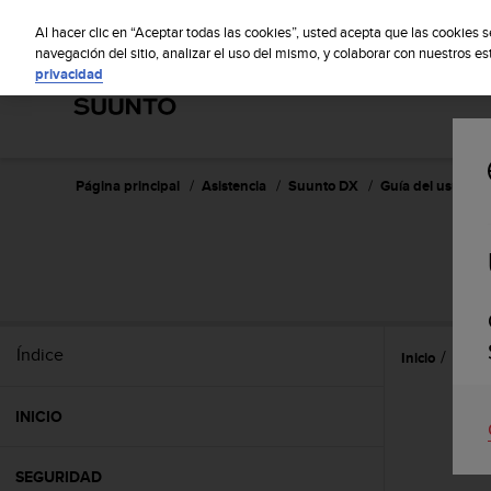
S
S
u
Al hacer clic en “Aceptar todas las cookies”, usted acepta que las cookies 
u
navegación del sitio, analizar el uso del mismo, y colaborar con nuestros e
privacidad
n
t
o
m
a
n
Página principal
Asistencia
Suunto DX
Guía del usuario 
t
i
e
n
e
s
u
Índice
Inicio
Caract
c
o
m
INICIO
p
r
o
SEGURIDAD