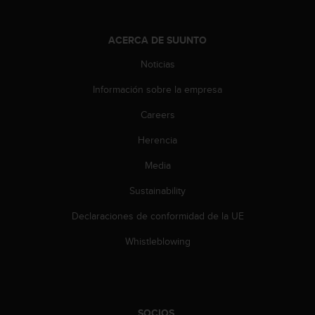
s
,
W
ACERCA DE SUUNTO
C
Noticias
A
G
Información sobre la empresa
)
2
Careers
.
0
Herencia
y
o
Media
t
Sustainability
r
a
Declaraciones de conformidad de la UE
s
n
Whistleblowing
o
r
m
a
s
SOCIOS