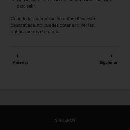
t
para salir.
a
s
Cuando la sincronización automática está
d
desactivada, no puedes obtener o ver las
e
notificaciones en tu reloj.
a
c
c
e
s
Anterior
Siguiente
i
b
i
l
i
d
a
d
p
a
SÍGUENOS
r
a