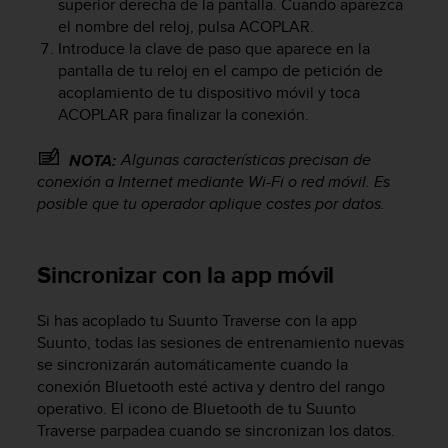
superior derecha de la pantalla. Cuando aparezca
c
el nombre del reloj, pulsa ACOPLAR.
o
Introduce la clave de paso que aparece en la
n
pantalla de tu reloj en el campo de petición de
f
acoplamiento de tu dispositivo móvil y toca
o
ACOPLAR para finalizar la conexión.
r
m
i
Algunas características precisan de
NOTA:
d
conexión a Internet mediante Wi-Fi o red móvil. Es
a
posible que tu operador aplique costes por datos.
d
A
A
Sincronizar con la app móvil
e
n
e
Si has acoplado tu
Suunto Traverse
con la app
s
Suunto, todas las sesiones de entrenamiento nuevas
t
se sincronizarán automáticamente cuando la
e
conexión Bluetooth esté activa y dentro del rango
s
operativo. El icono de Bluetooth de tu
Suunto
i
Traverse
parpadea cuando se sincronizan los datos.
t