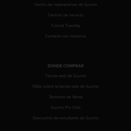
t
Centro de reparaciones de Suunto
A
c
Centros de servicio
c
e
Tutorial Tuesday
s
s
Contacta con nosotros
i
b
i
l
i
DÓNDE COMPRAR
t
Tienda web de Suunto
y
G
FAQs sobre la tienda web de Suunto
u
i
Términos de Venta
d
e
Suunto Pro Club
l
i
Descuento de estudiante de Suunto
n
e