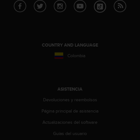
c
o
n
t
e
n
i
COUNTRY AND LANGUAGE
d
o
Colombia
w
e
b
(
W
ASISTENCIA
e
b
Devoluciones y reembolsos
C
o
Página principal de asistencia
n
t
Actualizaciones del software
e
Guías del usuario
n