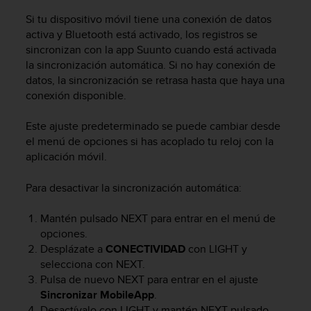
i
o
Si tu dispositivo móvil tiene una conexión de datos
w
activa y Bluetooth está activado, los registros se
e
sincronizan con la app Suunto cuando está activada
b
la sincronización automática. Si no hay conexión de
d
datos, la sincronización se retrasa hasta que haya una
e
conexión disponible.
a
c
Este ajuste predeterminado se puede cambiar desde
u
el menú de opciones si has acoplado tu reloj con la
e
aplicación móvil.
r
d
o
Para desactivar la sincronización automática:
c
o
Mantén pulsado
NEXT
para entrar en el menú de
n
opciones.
l
Desplázate a
CONECTIVIDAD
con
LIGHT
y
a
selecciona con
NEXT
.
s
Pulsa de nuevo
NEXT
para entrar en el ajuste
P
Sincronizar MobileApp
.
a
u
Desactívalo con
LIGHT
y mantén
NEXT
pulsado