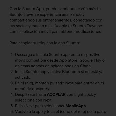
m
i
Con la Suunto App, puedes enriquecer aún más tu
s
Suunto Traverse
experiencia analizando y
o
compartiendo sus entrenamientos, conectando con
d
tus socios y mucho más. Acopla tu
Suunto Traverse
e
con la aplicación móvil para obtener notificaciones.
a
l
c
Para acoplar tu reloj con la app Suunto:
a
n
Descarga e instala Suunto app en tu dispositivo
z
móvil compatible desde App Store, Google Play o
a
diversas tiendas de aplicaciones en China.
r
Inicia Suunto app y activa Bluetooth si no está ya
e
activado.
l
En el reloj, mantén pulsado
Next
para entrar en el
n
menú de opciones.
i
v
Desplázate hasta
ACOPLAR
con
Light Lock
y
e
selecciona con
Next.
l
Pulsa
Next
para seleccionar
MobileApp
.
d
Vuelve a la app y toca el icono del reloj de la parte
e