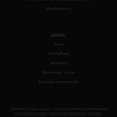
t
A
Whistleblowing
c
c
e
s
s
SOCIOS
i
b
Strava
i
l
TrainingPeaks
i
t
Value Pack
y
Bienvenidos, socios
G
u
Empresas colaboradoras
i
d
e
l
i
.
COPYRIGHT © 2026 SUUNTO.
TODOS LOS DERECHOS RESERVADOS.
n
CONDICIONES DE USO
|
POLÍTICA DE PRIVACIDAD
|
COOKIES
|
e