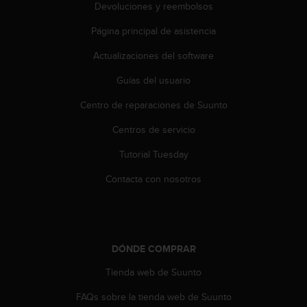
Devoluciones y reembolsos
t
a
Página principal de asistencia
s
d
Actualizaciones del software
e
a
Guías del usuario
c
Centro de reparaciones de Suunto
c
e
Centros de servicio
s
i
Tutorial Tuesday
b
i
Contacta con nosotros
l
i
d
a
d
DÓNDE COMPRAR
p
a
Tienda web de Suunto
r
FAQs sobre la tienda web de Suunto
a