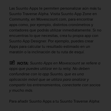
m
i
Las Suunto Apps te permiten personalizar aún más tu
s
Suunto Traverse Alpha
. Visita Suunto App Zone en
o
Community, en Movescount.com, para encontrar
d
apps como, por ejemplo, distintos cronómetros y
e
contadores que podrás utilizar inmediatamente. Si no
a
l
encuentras lo que necesitas, crea tu propia app con
c
Suunto App Designer. Por ejemplo, puedes crear
a
Apps para calcular tu resultado estimado en un
n
maratón o la inclinación de tu ruta de esquí.
z
a
Suunto Apps en Movescount se refiere a
NOTA:
r
apps que puedes utilizar en tu reloj. No deben
e
confundirse con la app Suunto, que es una
l
aplicación móvil que se utiliza para analizar y
n
i
compartir los entrenamientos, conectarte con socios
v
y mucho más.
e
l
Para añadir Suunto Apps a tu
Suunto Traverse Alpha
:
d
e