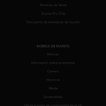
c
Términos de Venta
o
n
Suunto Pro Club
t
e
Descuento de estudiante de Suunto
n
i
d
o
w
ACERCA DE SUUNTO
e
b
Noticias
(
Información sobre la empresa
W
e
Careers
b
C
Herencia
o
n
Media
t
e
Sustainability
n
Declaraciones de conformidad de la UE