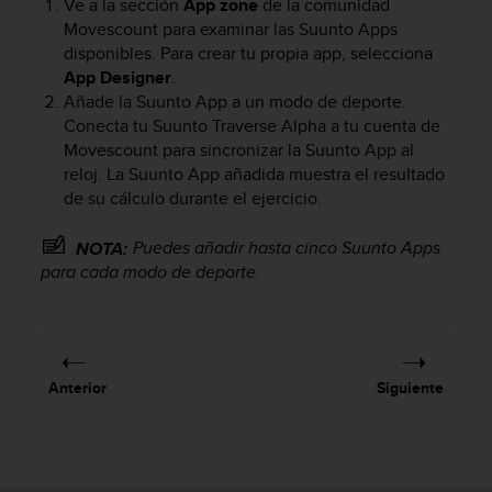
Ve a la sección
App zone
de la comunidad
c
Movescount para examinar las Suunto Apps
o
disponibles. Para crear tu propia app, selecciona
n
App Designer
.
f
Añade la Suunto App a un modo de deporte.
o
r
Conecta tu
Suunto Traverse Alpha
a tu cuenta de
m
Movescount para sincronizar la Suunto App al
i
reloj. La Suunto App añadida muestra el resultado
d
de su cálculo durante el ejercicio.
a
d
Puedes añadir hasta cinco Suunto Apps
NOTA:
A
para cada modo de deporte.
A
e
n
e
s
t
Anterior
Siguiente
e
s
i
t