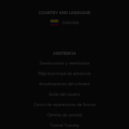
i
o
COUNTRY AND LANGUAGE
w
e
Colombia
b
d
e
a
c
u
ASISTENCIA
e
Devoluciones y reembolsos
r
d
Página principal de asistencia
o
c
Actualizaciones del software
o
n
Guías del usuario
l
Centro de reparaciones de Suunto
a
s
Centros de servicio
P
a
Tutorial Tuesday
u