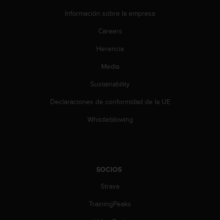
c
Información sobre la empresa
o
n
Careers
t
e
Herencia
n
i
Media
d
o
Sustainability
w
Declaraciones de conformidad de la UE
e
b
Whistleblowing
(
W
e
b
C
SOCIOS
o
n
Strava
t
e
TrainingPeaks
n