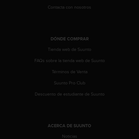
t
Contacta con nosotros
a
s
d
e
a
DÓNDE COMPRAR
c
c
Tienda web de Suunto
e
FAQs sobre la tienda web de Suunto
s
i
Términos de Venta
b
i
Suunto Pro Club
l
i
Descuento de estudiante de Suunto
d
a
d
p
a
ACERCA DE SUUNTO
r
a
Noticias