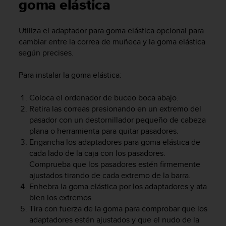
m
goma elástica
i
s
Utiliza el adaptador para goma elástica opcional para
o
cambiar entre la correa de muñeca y la goma elástica
d
e
según precises.
a
l
Para instalar la goma elástica:
c
a
Coloca el ordenador de buceo boca abajo.
n
Retira las correas presionando en un extremo del
z
pasador con un destornillador pequeño de cabeza
a
plana o herramienta para quitar pasadores.
r
Engancha los adaptadores para goma elástica de
e
l
cada lado de la caja con los pasadores.
n
Comprueba que los pasadores estén firmemente
i
ajustados tirando de cada extremo de la barra.
v
Enhebra la goma elástica por los adaptadores y ata
e
bien los extremos.
l
Tira con fuerza de la goma para comprobar que los
d
adaptadores estén ajustados y que el nudo de la
e