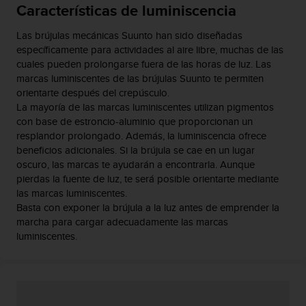
Características de luminiscencia
c
o
Las brújulas mecánicas Suunto han sido diseñadas
n
específicamente para actividades al aire libre, muchas de las
t
cuales pueden prolongarse fuera de las horas de luz. Las
a
marcas luminiscentes de las brújulas Suunto te permiten
c
orientarte después del crepúsculo.
t
La mayoría de las marcas luminiscentes utilizan pigmentos
o
c
con base de estroncio-aluminio que proporcionan un
o
resplandor prolongado. Además, la luminiscencia ofrece
n
beneficios adicionales. Si la brújula se cae en un lugar
e
oscuro, las marcas te ayudarán a encontrarla. Aunque
l
pierdas la fuente de luz, te será posible orientarte mediante
d
las marcas luminiscentes.
e
Basta con exponer la brújula a la luz antes de emprender la
p
marcha para cargar adecuadamente las marcas
a
luminiscentes.
r
t
a
m
e