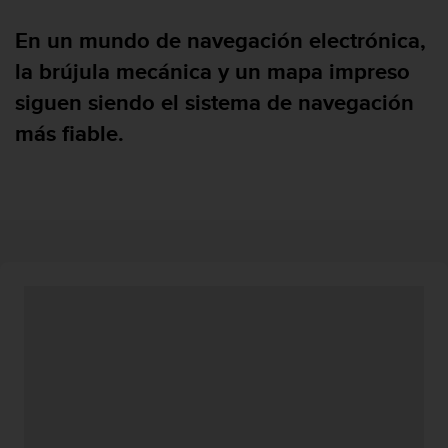
m
i
En un mundo de navegación electrónica,
s
o
la brújula mecánica y un mapa impreso
d
siguen siendo el sistema de navegación
e
a
más fiable.
l
c
a
n
z
a
r
e
l
n
i
v
e
l
d
e