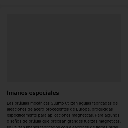
s
,
W
C
A
G
)
2
.
0
y
o
t
r
a
s
Imanes especiales
n
o
Las brújulas mecánicas Suunto utilizan agujas fabricadas de
r
aleaciones de acero procedentes de Europa, producidas
m
específicamente para aplicaciones magnéticas. Para algunos
a
diseños de brújula que precisan grandes fuerzas magnéticas,
s
se utilizan imanes fabricados con aleaciones de tierras raras.