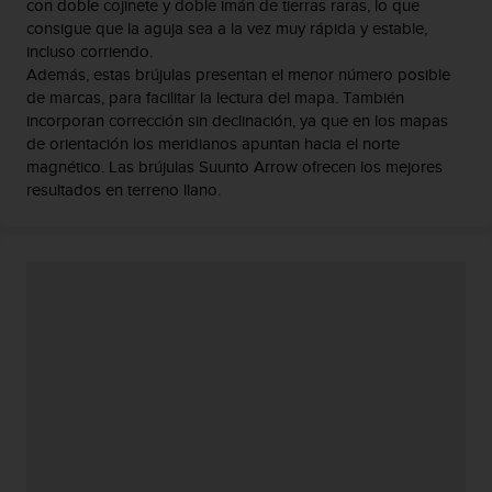
con doble cojinete y doble imán de tierras raras, lo que
n
consigue que la aguja sea a la vez muy rápida y estable,
t
incluso corriendo.
e
Además, estas brújulas presentan el menor número posible
n
de marcas, para facilitar la lectura del mapa. También
i
incorporan corrección sin declinación, ya que en los mapas
d
a
de orientación los meridianos apuntan hacia el norte
e
magnético. Las brújulas Suunto Arrow ofrecen los mejores
n
resultados en terreno llano.
e
s
t
e
s
i
t
i
o
w
e
b
.