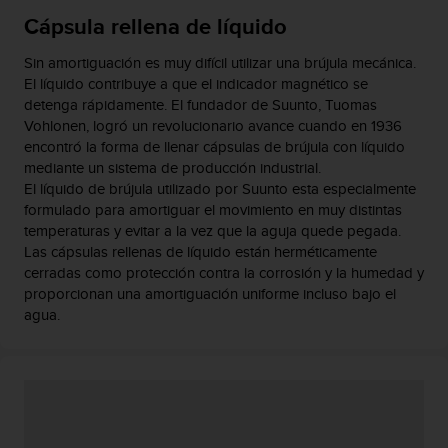
c
Cápsula rellena de líquido
o
n
Sin amortiguación es muy difícil utilizar una brújula mecánica.
t
El líquido contribuye a que el indicador magnético se
e
detenga rápidamente. El fundador de Suunto, Tuomas
n
Vohlonen, logró un revolucionario avance cuando en 1936
i
encontró la forma de llenar cápsulas de brújula con líquido
d
mediante un sistema de producción industrial.
o
El líquido de brújula utilizado por Suunto esta especialmente
w
e
formulado para amortiguar el movimiento en muy distintas
b
temperaturas y evitar a la vez que la aguja quede pegada.
(
Las cápsulas rellenas de líquido están herméticamente
W
cerradas como protección contra la corrosión y la humedad y
e
proporcionan una amortiguación uniforme incluso bajo el
b
agua.
C
o
n
t
e
n