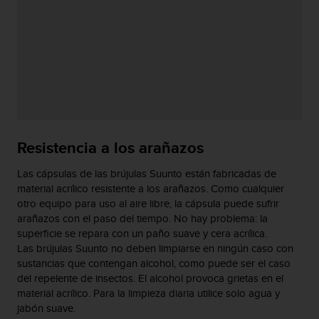
t
A
c
c
e
s
s
i
b
i
Resistencia a los arañazos
l
i
t
Las cápsulas de las brújulas Suunto están fabricadas de
y
material acrílico resistente a los arañazos. Como cualquier
G
otro equipo para uso al aire libre, la cápsula puede sufrir
u
arañazos con el paso del tiempo. No hay problema: la
i
superficie se repara con un paño suave y cera acrílica.
d
Las brújulas Suunto no deben limpiarse en ningún caso con
e
sustancias que contengan alcohol, como puede ser el caso
l
del repelente de insectos. El alcohol provoca grietas en el
i
material acrílico. Para la limpieza diaria utilice solo agua y
n
jabón suave.
e