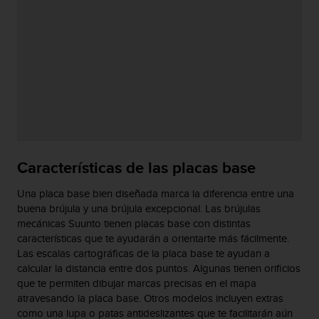
i
e
n
e
s
a
l
g
ú
n
p
r
Características de las placas base
o
b
Una placa base bien diseñada marca la diferencia entre una
l
buena brújula y una brújula excepcional. Las brújulas
e
mecánicas Suunto tienen placas base con distintas
m
características que te ayudarán a orientarte más fácilmente.
a
Las escalas cartográficas de la placa base te ayudan a
p
calcular la distancia entre dos puntos. Algunas tienen orificios
a
que te permiten dibujar marcas precisas en el mapa
r
atravesando la placa base. Otros modelos incluyen extras
a
como una lupa o patas antideslizantes que te facilitarán aún
a