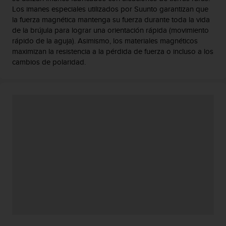
d
Los imanes especiales utilizados por Suunto garantizan que
e
la fuerza magnética mantenga su fuerza durante toda la vida
a
de la brújula para lograr una orientación rápida (movimiento
c
rápido de la aguja). Asimismo, los materiales magnéticos
c
maximizan la resistencia a la pérdida de fuerza o incluso a los
e
cambios de polaridad.
s
i
b
i
l
i
d
a
d
.
P
o
n
t
e
e
n