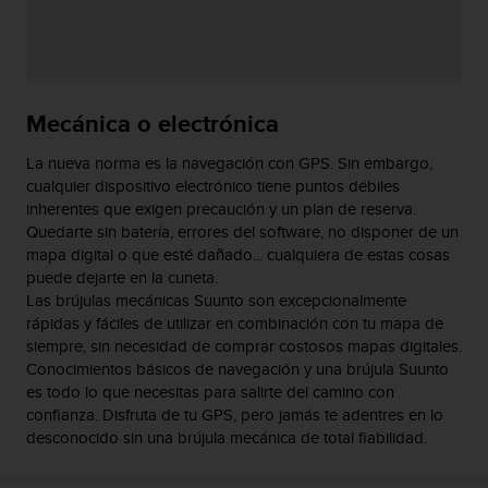
c
o
n
f
o
Mecánica o electrónica
r
m
La nueva norma es la navegación con GPS. Sin embargo,
i
cualquier dispositivo electrónico tiene puntos débiles
d
inherentes que exigen precaución y un plan de reserva.
a
Quedarte sin batería, errores del software, no disponer de un
d
mapa digital o que esté dañado... cualquiera de estas cosas
A
A
puede dejarte en la cuneta.
e
Las brújulas mecánicas Suunto son excepcionalmente
n
rápidas y fáciles de utilizar en combinación con tu mapa de
e
siempre, sin necesidad de comprar costosos mapas digitales.
s
Conocimientos básicos de navegación y una brújula Suunto
t
es todo lo que necesitas para salirte del camino con
e
confianza. Disfruta de tu GPS, pero jamás te adentres en lo
s
desconocido sin una brújula mecánica de total fiabilidad.
i
t