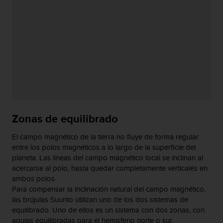
n
t
o
d
e
S
e
r
v
i
c
i
Zonas de equilibrado
o
a
El campo magnético de la tierra no fluye de forma regular
l
entre los polos magnéticos a lo largo de la superficie del
C
planeta. Las líneas del campo magnético local se inclinan al
l
acercarse al polo, hasta quedar completamente verticales en
i
ambos polos.
e
Para compensar la inclinación natural del campo magnético,
n
las brújulas Suunto utilizan uno de los dos sistemas de
t
equilibrado. Uno de ellos es un sistema con dos zonas, con
e
agujas equilibradas para el hemisferio norte o sur.