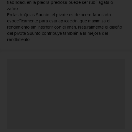
fiabilidad, en la piedra preciosa puede ser rubí, ágata o
t
zafiro.
a
En las brújulas Suunto, el pivote es de acero fabricado
s
específicamente para esta aplicación, que maximiza el
d
rendimiento sin interferir con el imán. Naturalmente el diseño
e
del pivote Suunto contribuye también a la mejora del
a
rendimiento.
c
c
e
s
i
b
i
l
i
d
a
d
p
a
r
a