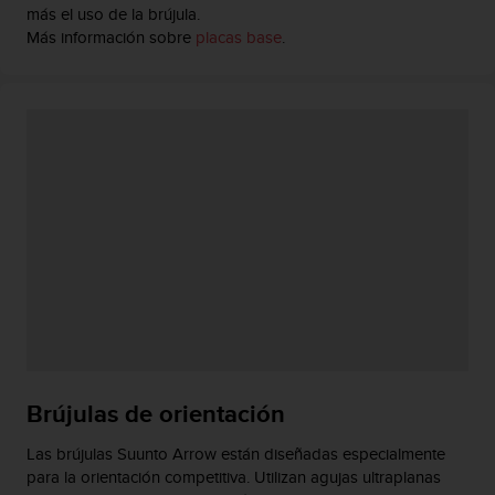
más el uso de la brújula.
c
Más información sobre
placas base
.
c
e
d
e
r
a
l
a
i
n
f
o
r
m
a
c
i
Brújulas de orientación
ó
n
Las brújulas Suunto Arrow están diseñadas especialmente
c
para la orientación competitiva. Utilizan agujas ultraplanas
o