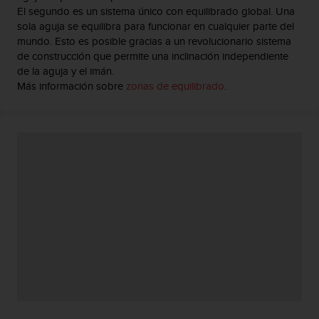
e
El segundo es un sistema único con equilibrado global. Una
n
sola aguja se equilibra para funcionar en cualquier parte del
E
mundo. Esto es posible gracias a un revolucionario sistema
E
de construcción que permite una inclinación independiente
.
de la aguja y el imán.
Más información sobre
zonas de equilibrado
.
U
U
.
e
n
e
l
+
1
8
5
5
2
5
8
0
9