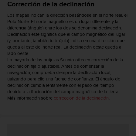
Corrección de la declinación
0
0
Los mapas indican la dirección basándose en el norte real, el
(
Polo Norte. El norte magnético es un lugar diferente, y la
l
diferencia (ángulo) entre los dos se denomina declinación.
l
Declinación este significa que el campo magnético del lugar
a
(y, por tanto, también tu brújula) indica en una dirección que
m
a
queda al este del norte real. La declinación oeste queda al
d
lado oeste.
a
La mayoría de las brújulas Suunto ofrecen corrección de la
g
declinación fija o ajustable. Antes de comenzar la
r
navegación, comprueba siempre la declinación local,
a
utilizando para ello una fuente de confianza. El ángulo de
t
declinación cambia lentamente con el paso del tiempo
u
debido a la fluctuación del campo magnético de la tierra.
i
Más información sobre
corrección de la declinación
.
t
a
)
s
i
t