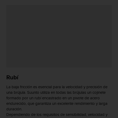
i
o
w
e
b
d
e
a
c
u
e
r
d
o
c
Rubí
o
n
La baja fricción es esencial para la velocidad y precisión de
l
una brújula. Suunto utiliza en todas las brújulas un cojinete
a
formado por un rubí encastrado en un pivote de acero
s
endurecido, que garantiza un excelente rendimiento y larga
P
duración.
a
Dependiendo de los requisitos de sensibilidad, velocidad y
u