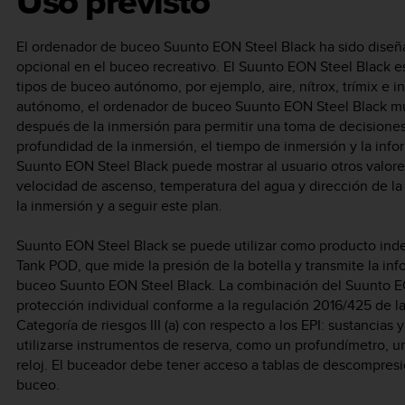
Uso previsto
El ordenador de buceo
Suunto EON Steel Black
ha sido diseñ
opcional en el buceo recreativo. El
Suunto EON Steel Black
es
tipos de buceo autónomo, por ejemplo, aire, nítrox, trímix e
autónomo, el ordenador de buceo
Suunto EON Steel Black
mu
después de la inmersión para permitir una toma de decisiones
profundidad de la inmersión, el tiempo de inmersión y la in
Suunto EON Steel Black
puede mostrar al usuario otros valor
velocidad de ascenso, temperatura del agua y dirección de la 
la inmersión y a seguir este plan.
Suunto EON Steel Black
se puede utilizar como producto ind
Tank POD, que mide la presión de la botella y transmite la in
buceo
Suunto EON Steel Black
. La combinación del
Suunto E
protección individual conforme a la regulación 2016/425 de la
Categoría de riesgos III (a) con respecto a los EPI: sustancias
utilizarse instrumentos de reserva, como un profundímetro,
reloj. El buceador debe tener acceso a tablas de descompre
buceo.