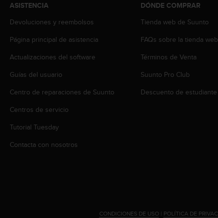
i
ASISTENCIA
DÓNDE COMPRAR
o
w
Devoluciones y reembolsos
Tienda web de Suunto
e
Página principal de asistencia
FAQs sobre la tienda we
b
d
Actualizaciones del software
Términos de Venta
e
a
Guías del usuario
Suunto Pro Club
c
u
Centro de reparaciones de Suunto
Descuento de estudiante
e
r
Centros de servicio
d
Tutorial Tuesday
o
c
Contacta con nosotros
o
n
l
a
s
P
a
CONDICIONES DE USO
|
POLÍTICA DE PRIVA
u