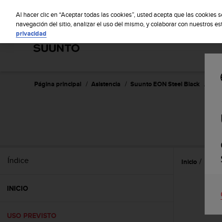
S
S
u
Al hacer clic en “Aceptar todas las cookies”, usted acepta que las cookies 
u
navegación del sitio, analizar el uso del mismo, y colaborar con nuestros e
privacidad
n
t
o
m
a
n
Página principal
Asistencia
Suunto EON Steel Black
Guía
t
i
e
S
n
e
s
u
Índice
Inicio
Uso p
c
o
m
INICIO
p
r
o
USO PREVISTO