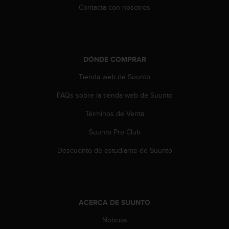
c
Contacta con nosotros
o
n
t
e
n
DÓNDE COMPRAR
i
d
Tienda web de Suunto
o
FAQs sobre la tienda web de Suunto
w
e
Términos de Venta
b
(
Suunto Pro Club
W
e
Descuento de estudiante de Suunto
b
C
o
n
t
ACERCA DE SUUNTO
e
n
Noticias