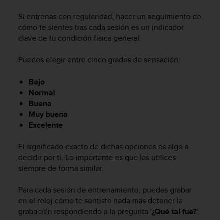
m
i
Si entrenas con regularidad, hacer un seguimiento de
s
cómo te sientes tras cada sesión es un indicador
o
clave de tu condición física general.
d
e
Puedes elegir entre cinco grados de sensación:
a
l
c
Bajo
a
Normal
n
Buena
z
Muy buena
a
Excelente
r
e
El significado exacto de dichas opciones es algo a
l
decidir por ti. Lo importante es que las utilices
n
i
siempre de forma similar.
v
e
Para cada sesión de entrenamiento, puedes grabar
l
en el reloj cómo te sentiste nada más detener la
d
grabación respondiendo a la pregunta '
¿Qué tal fue?
'.
e