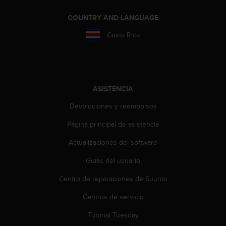
t
COUNTRY AND LANGUAGE
a
s
Costa Rica
d
e
a
c
c
ASISTENCIA
e
s
Devoluciones y reembolsos
i
b
Página principal de asistencia
i
l
Actualizaciones del software
i
d
Guías del usuario
a
Centro de reparaciones de Suunto
d
p
Centros de servicio
a
r
Tutorial Tuesday
a