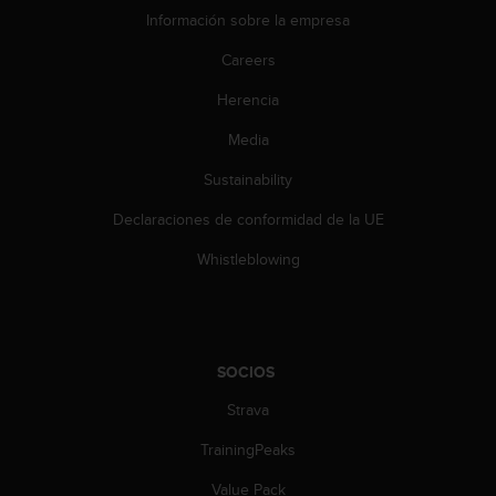
t
Información sobre la empresa
A
c
Careers
c
e
Herencia
s
s
Media
i
b
Sustainability
i
Declaraciones de conformidad de la UE
l
i
Whistleblowing
t
y
G
u
i
SOCIOS
d
e
Strava
l
i
TrainingPeaks
n
e
Value Pack