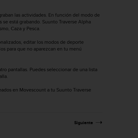
raban las actividades. En función del modo de
as se está grabando.
Suunto Traverse Alpha
smo, Caza y Pesca.
alizados, editar los modos de deporte
rlos para que no aparezcan en tu menú
o pantallas. Puedes seleccionar de una lista
lla.
creados en Movescount a tu
Suunto Traverse
Siguiente