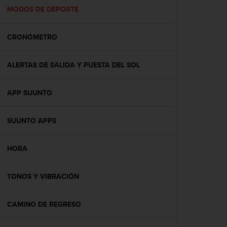
t
MODOS DE DEPORTE
a
s
CRONÓMETRO
d
e
a
ALERTAS DE SALIDA Y PUESTA DEL SOL
c
c
e
APP SUUNTO
s
i
b
SUUNTO APPS
i
l
HORA
i
d
a
TONOS Y VIBRACIÓN
d
p
a
CAMINO DE REGRESO
r
a