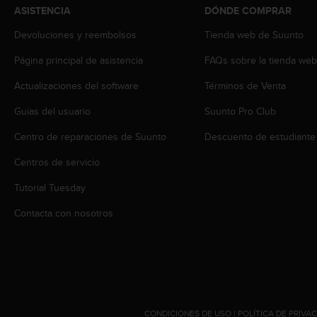
t
ASISTENCIA
DÓNDE COMPRAR
A
c
Devoluciones y reembolsos
Tienda web de Suunto
c
e
Página principal de asistencia
FAQs sobre la tienda we
s
Actualizaciones del software
Términos de Venta
s
i
Guías del usuario
Suunto Pro Club
b
i
Centro de reparaciones de Suunto
Descuento de estudiante
l
i
Centros de servicio
t
y
Tutorial Tuesday
G
Contacta con nosotros
u
i
d
e
l
i
n
e
CONDICIONES DE USO
|
POLÍTICA DE PRIVA