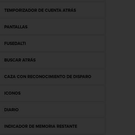
c
o
TEMPORIZADOR DE CUENTA ATRÁS
n
f
PANTALLAS
o
r
m
FUSEDALTI
i
d
a
BUSCAR ATRÁS
d
A
A
CAZA CON RECONOCIMIENTO DE DISPARO
e
n
ICONOS
e
s
t
DIARIO
e
s
i
INDICADOR DE MEMORIA RESTANTE
t