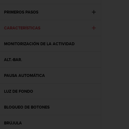
m
i
s
PRIMEROS PASOS
o
d
CARACTERÍSTICAS
e
a
l
MONITORIZACIÓN DE LA ACTIVIDAD
c
a
n
ALT.-BAR.
z
a
r
PAUSA AUTOMÁTICA
e
l
LUZ DE FONDO
n
i
v
BLOQUEO DE BOTONES
e
l
d
BRÚJULA
e