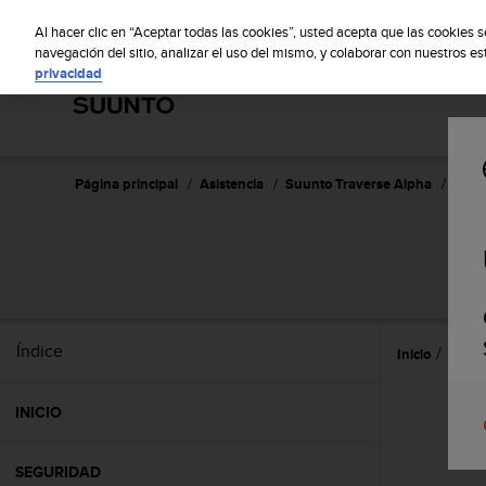
S
S
u
Al hacer clic en “Aceptar todas las cookies”, usted acepta que las cookies 
u
navegación del sitio, analizar el uso del mismo, y colaborar con nuestros e
privacidad
n
t
o
m
a
n
Página principal
Asistencia
Suunto Traverse Alpha
Guía 
t
i
e
S
n
e
s
u
Índice
Inicio
Caract
c
o
m
INICIO
p
r
o
SEGURIDAD