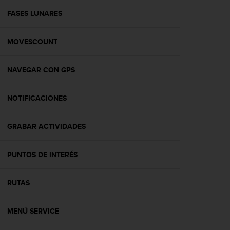
i
o
FASES LUNARES
w
e
MOVESCOUNT
b
d
e
NAVEGAR CON GPS
a
c
u
NOTIFICACIONES
e
r
d
GRABAR ACTIVIDADES
o
c
PUNTOS DE INTERÉS
o
n
l
RUTAS
a
s
P
MENÚ SERVICE
a
u