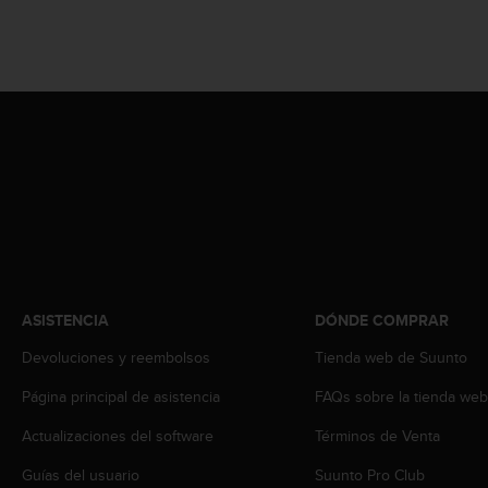
c
o
n
t
e
n
i
d
o
w
e
b
(
W
e
ASISTENCIA
DÓNDE COMPRAR
b
Devoluciones y reembolsos
Tienda web de Suunto
C
o
Página principal de asistencia
FAQs sobre la tienda we
n
t
Actualizaciones del software
Términos de Venta
e
n
Guías del usuario
Suunto Pro Club