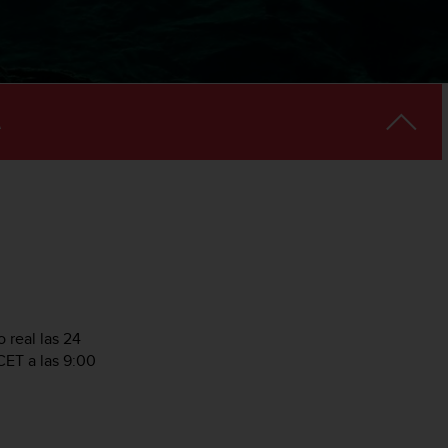
 real las 24
CET a las 9:00