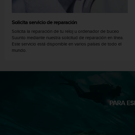
i
o
w
e
Solicita servicio de reparación
b
Solicita la reparación de tu reloj u ordenador de buceo
d
Suunto mediante nuestra solicitud de reparación en línea.
e
Este servicio está disponible en varios países de todo el
a
c
mundo.
u
e
r
d
o
c
o
n
PARA ES
l
a
s
P
a
u