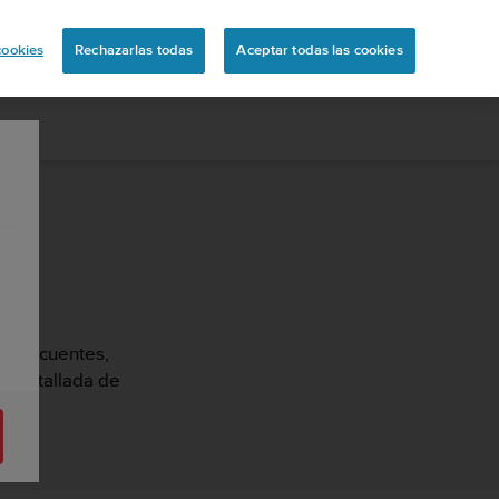
ón
cookies
Rechazarlas todas
Aceptar todas las cookies
as frecuentes,
ón detallada de
O2.