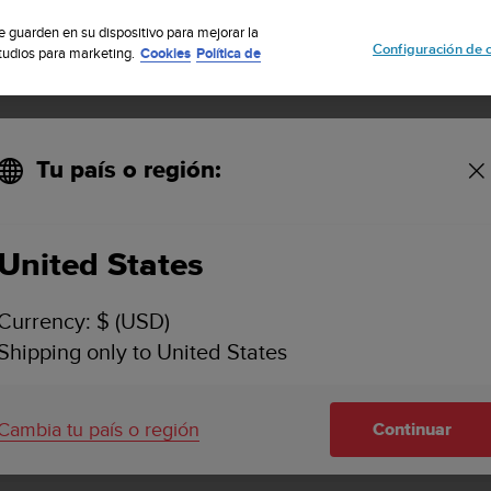
uscribete a nuestro boletín y obtén un 5% de descuento
| Fácil devoluci
se guarden en su dispositivo para mejorar la
Configuración de 
studios para marketing.
Cookies
Política de
Tu país o región:
United States
SUUNTO HELO2
ASISTENCIA
Currency: $ (USD)
Busca vídeos explicativos, pregunt
Shipping only to United States
artículos con tutoriales e informaci
asistencia técnica para Suunto Hel
Cambia tu país o región
Continuar