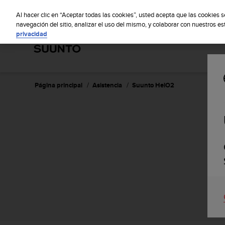
S
S
u
Al hacer clic en “Aceptar todas las cookies”, usted acepta que las cookies 
u
navegación del sitio, analizar el uso del mismo, y colaborar con nuestros e
privacidad
n
t
o
m
a
n
Página principal
Asistencia
Suunto HelO2
t
i
e
n
e
s
u
c
o
m
p
r
o