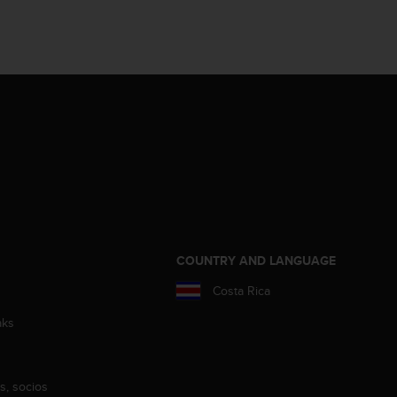
COUNTRY AND LANGUAGE
Costa Rica
aks
s, socios