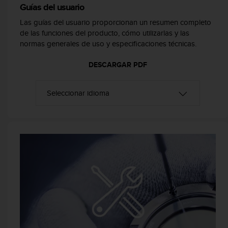
Guías del usuario
c
o
Las guías del usuario proporcionan un resumen completo
n
de las funciones del producto, cómo utilizarlas y las
f
normas generales de uso y especificaciones técnicas.
o
r
DESCARGAR PDF
m
i
d
a
d
A
A
e
n
e
s
t
e
s
i
t