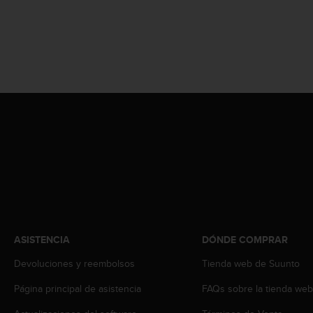
t
A
c
c
e
s
s
i
b
i
l
i
t
y
G
u
i
d
ASISTENCIA
DÓNDE COMPRAR
e
Devoluciones y reembolsos
Tienda web de Suunto
l
i
Página principal de asistencia
FAQs sobre la tienda we
n
e