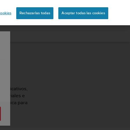
ón
cookies
Rechazarlas todas
Aceptar todas las cookies
 explicativos,
tutoriales e
 técnica para