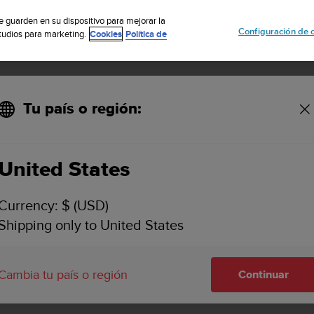
uscribete a nuestro boletín y obtén un 5% de descuento
| Fácil devoluci
se guarden en su dispositivo para mejorar la
Configuración de 
studios para marketing.
Cookies
Política de
Tu país o región:
United States
SUUNTO VYPER NOVO
ASISTENCIA
Currency: $ (USD)
Encuentra guías del usuario, vídeos
Shipping only to United States
preguntas frecuentes, artículos con 
información detallada de asistencia
Suunto Vyper Novo.
Cambia tu país o región
Continuar