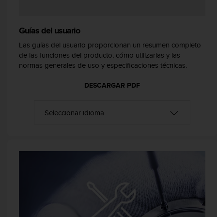
i
o
w
Guías del usuario
e
b
Las guías del usuario proporcionan un resumen completo
d
de las funciones del producto, cómo utilizarlas y las
e
normas generales de uso y especificaciones técnicas.
a
c
DESCARGAR PDF
u
e
r
d
o
c
o
n
l
a
s
P
a
u