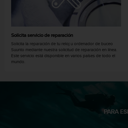
t
a
s
d
e
a
Solicita servicio de reparación
c
Solicita la reparación de tu reloj u ordenador de buceo
c
Suunto mediante nuestra solicitud de reparación en línea.
e
Este servicio está disponible en varios países de todo el
s
mundo.
i
b
i
l
i
d
a
d
p
PARA ES
a
r
a