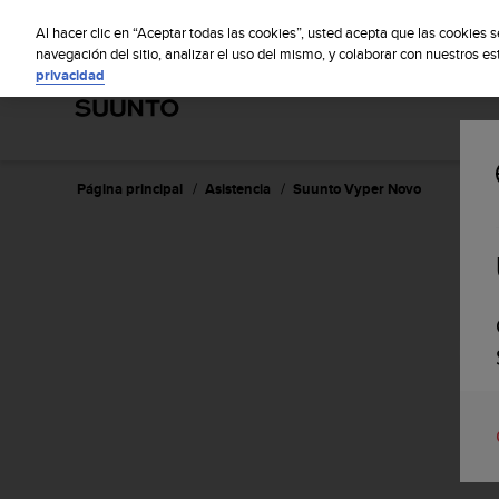
S
S
u
Al hacer clic en “Aceptar todas las cookies”, usted acepta que las cookies 
u
navegación del sitio, analizar el uso del mismo, y colaborar con nuestros e
privacidad
n
t
o
m
a
n
Página principal
Asistencia
Suunto Vyper Novo
t
i
e
n
e
s
u
c
o
m
p
r
o