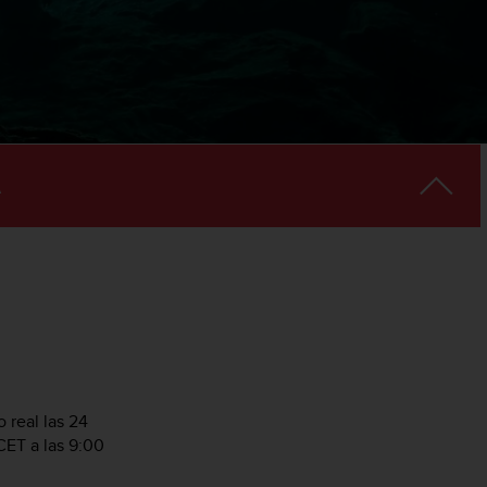
 real las 24
CET a las 9:00