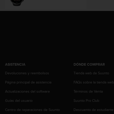
c
o
n
f
o
r
m
i
d
a
d
A
ASISTENCIA
DÓNDE COMPRAR
A
e
Devoluciones y reembolsos
Tienda web de Suunto
n
e
Página principal de asistencia
FAQs sobre la tienda we
s
t
Actualizaciones del software
Términos de Venta
e
s
Guías del usuario
Suunto Pro Club
i
Centro de reparaciones de Suunto
Descuento de estudiante
t