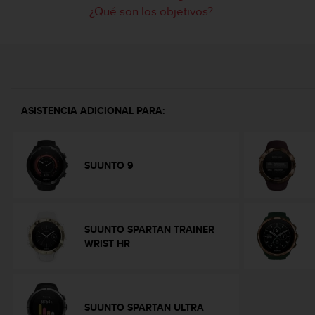
m
¿Qué son los objetivos?
i
s
o
d
e
a
l
ASISTENCIA ADICIONAL PARA:
c
a
n
z
SUUNTO 9
a
r
e
l
n
SUUNTO SPARTAN TRAINER
i
WRIST HR
v
e
l
d
SUUNTO SPARTAN ULTRA
e