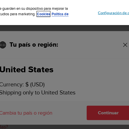
uscribete a nuestro boletín y obtén un 5% de descuento
| Fácil devoluci
se guarden en su dispositivo para mejorar la
Configuración de 
studios para marketing.
Cookies
Política de
Tu país o región:
mo y potencia en la app Suunto?
United States
ABLECER ZONAS DE RITMO Y POTENCIA EN LA 
Currency: $ (USD)
Shipping only to United States
solo se pueden ajustar en el reloj. Aprende a definir límite
Cambia tu país o región
Continuar
izarlas?
las?