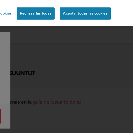
ón
cookies
Rechazarlas todas
Aceptar todas las cookies
APP SUUNTO?
s de zonas en la
guía del usuario de tu