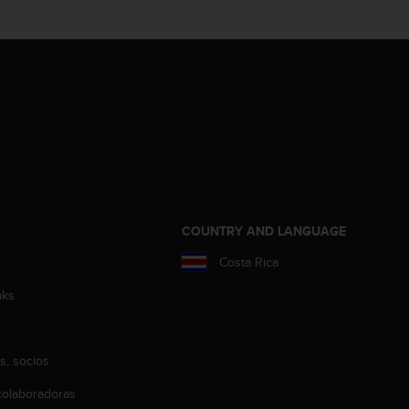
COUNTRY AND LANGUAGE
Costa Rica
aks
s, socios
olaboradoras