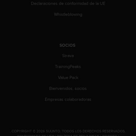
d
Declaraciones de conformidad de la UE
e
a
Whistleblowing
c
c
e
s
i
SOCIOS
b
Strava
i
l
TrainingPeaks
i
d
Value Pack
a
d
Bienvenidos, socios
.
P
Empresas colaboradoras
o
n
t
e
e
.
COPYRIGHT © 2026 SUUNTO.
TODOS LOS DERECHOS RESERVADOS.
n