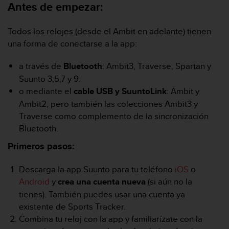
m
Antes de empezar:
i
s
Todos los relojes (desde el Ambit en adelante) tienen
o
d
una forma de conectarse a la app:
e
a
a través de
Bluetooth
: Ambit3, Traverse, Spartan y
l
Suunto 3,5,7 y 9.
c
o mediante el
cable USB y SuuntoLink
: Ambit y
a
n
Ambit2, pero también las colecciones Ambit3 y
z
Traverse como complemento de la sincronización
a
Bluetooth.
r
e
Primeros pasos:
l
n
Descarga la app Suunto para tu teléfono
iOS
o
i
Android
y
crea una cuenta nueva
(si aún no la
v
tienes). También puedes usar una cuenta ya
e
l
existente de Sports Tracker.
d
Combina tu reloj con la app y familiarízate con la
e