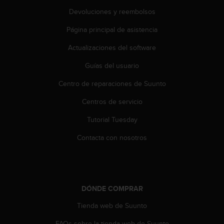
t
A
Devoluciones y reembolsos
c
Página principal de asistencia
c
e
Actualizaciones del software
s
s
Guías del usuario
i
b
Centro de reparaciones de Suunto
i
l
Centros de servicio
i
Tutorial Tuesday
t
y
Contacta con nosotros
G
u
i
d
e
DÓNDE COMPRAR
l
i
Tienda web de Suunto
n
e
FAQs sobre la tienda web de Suunto