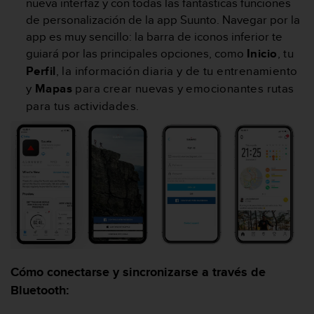
nueva interfaz y con todas las fantásticas funciones
c
de personalización de la app Suunto. Navegar por la
o
app es muy sencillo: la barra de iconos inferior te
n
f
guiará por las principales opciones, como
Inicio
, tu
o
Perfil
, la información diaria y de tu entrenamiento
r
y
Mapas
para crear nuevas y emocionantes rutas
m
para tus actividades.
i
d
a
d
A
A
e
n
e
s
t
e
Cómo conectarse y sincronizarse a través de
s
Bluetooth:
i
t