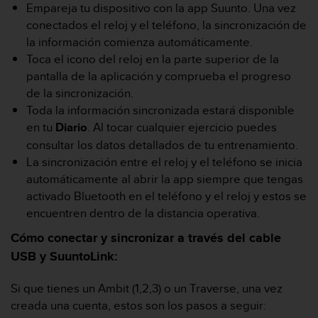
i
Empareja tu dispositivo con la app Suunto. Una vez
o
conectados el reloj y el teléfono, la sincronización de
w
la información comienza automáticamente.
e
Toca el icono del reloj en la parte superior de la
b
d
pantalla de la aplicación y comprueba el progreso
e
de la sincronización.
a
Toda la información sincronizada estará disponible
c
en tu
Diario
. Al tocar cualquier ejercicio puedes
u
consultar los datos detallados de tu entrenamiento.
e
r
La sincronización entre el reloj y el teléfono se inicia
d
automáticamente al abrir la app siempre que tengas
o
activado Bluetooth en el teléfono y el reloj y estos se
c
encuentren dentro de la distancia operativa.
o
n
Cómo conectar y sincronizar a través del cable
l
USB y SuuntoLink:
a
s
Si que tienes un Ambit (1,2,3) o un Traverse, una vez
P
a
creada una cuenta, estos son los pasos a seguir:
u