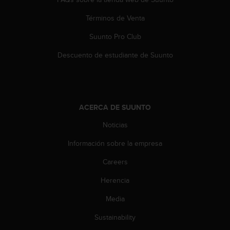
s
,
Términos de Venta
W
Suunto Pro Club
C
A
Descuento de estudiante de Suunto
G
)
2
.
0
ACERCA DE SUUNTO
y
o
Noticias
t
r
Información sobre la empresa
a
s
Careers
n
Herencia
o
r
Media
m
a
Sustainability
s