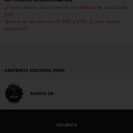
m
i
¿Puedo utilizar una correa de otro fabricante con Suunto
s
D5?
o
Quiero ver los valores de SNC y UTO. ¿Cómo puedo
d
activarlos?
e
a
l
c
a
n
z
ASISTENCIA ADICIONAL PARA:
a
r
e
l
SUUNTO D5
n
i
v
e
l
d
SÍGUENOS
e