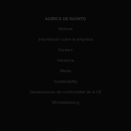
t
a
s
ACERCA DE SUUNTO
d
e
Noticias
a
Información sobre la empresa
c
c
Careers
e
s
Herencia
i
b
Media
i
l
Sustainability
i
Declaraciones de conformidad de la UE
d
a
Whistleblowing
d
p
a
r
a