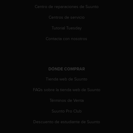
i
Centro de reparaciones de Suunto
o
w
Centros de servicio
e
b
Tutorial Tuesday
d
e
Contacta con nosotros
a
c
u
e
r
DÓNDE COMPRAR
d
o
Tienda web de Suunto
c
FAQs sobre la tienda web de Suunto
o
n
Términos de Venta
l
a
Suunto Pro Club
s
P
Descuento de estudiante de Suunto
a
u