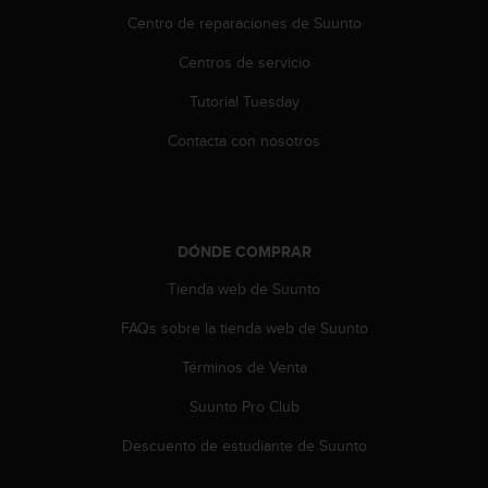
t
Centro de reparaciones de Suunto
A
c
Centros de servicio
c
e
Tutorial Tuesday
s
s
Contacta con nosotros
i
b
i
l
i
DÓNDE COMPRAR
t
y
Tienda web de Suunto
G
FAQs sobre la tienda web de Suunto
u
i
Términos de Venta
d
e
Suunto Pro Club
l
i
Descuento de estudiante de Suunto
n
e