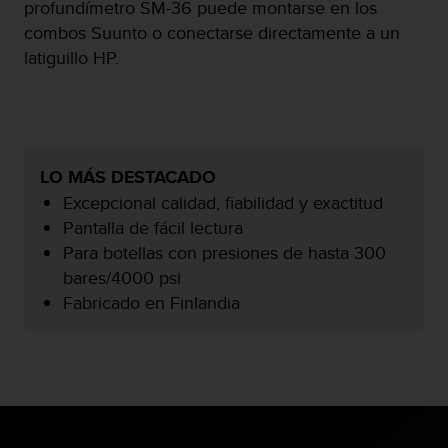
i
profundímetro SM-36 puede montarse en los
o
combos Suunto o conectarse directamente a un
w
latiguillo HP.
e
b
d
e
a
c
LO MÁS DESTACADO
u
Excepcional calidad, fiabilidad y exactitud
e
r
Pantalla de fácil lectura
d
Para botellas con presiones de hasta 300
o
bares/4000 psi
c
Fabricado en Finlandia
o
n
l
a
s
P
a
u