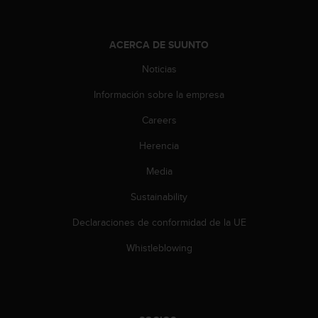
s
,
W
ACERCA DE SUUNTO
C
A
Noticias
G
Información sobre la empresa
)
2
Careers
.
0
Herencia
y
o
Media
t
r
Sustainability
a
Declaraciones de conformidad de la UE
s
n
Whistleblowing
o
r
m
a
s