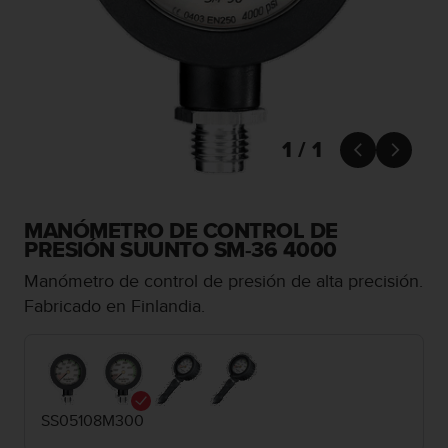
m
i
s
o
d
e
a
l
1 / 1


c
a
n
z
MANÓMETRO DE CONTROL DE
a
PRESIÓN SUUNTO SM-36 4000
r
Manómetro de control de presión de alta precisión.
e
l
Fabricado en Finlandia.
n
i
v
e
l
SS05108M300
d
e