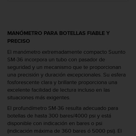
c
o
n
f
o
MANÓMETRO PARA BOTELLAS FIABLE Y
r
PRECISO
m
i
El manómetro extremadamente compacto Suunto
d
a
SM-36 incorpora un tubo con pasador de
d
seguridad y un mecanismo que te proporcionan
A
una precisión y duración excepcionales. Su esfera
A
fosforescente clara y brillante proporciona una
e
n
excelente facilidad de lectura incluso en las
e
situaciones más exigentes.
s
t
El profundímetro SM-36 resulta adecuado para
e
botellas de hasta 300 bares/4000 psi y está
s
disponible con indicación en bares o psi
i
(indicación máxima de 360 bares ó 5000 psi). El
t