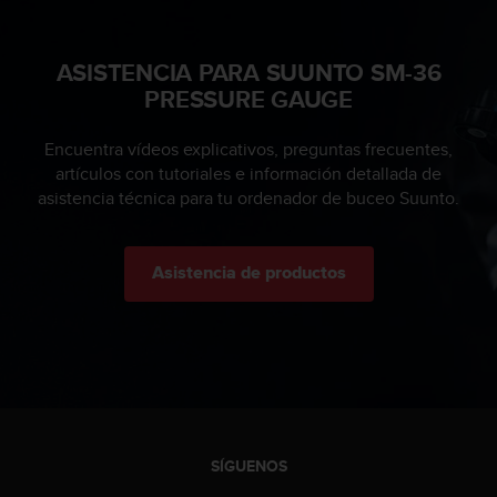
t
a
s
ASISTENCIA PARA SUUNTO SM-36
d
PRESSURE GAUGE
e
a
Encuentra vídeos explicativos, preguntas frecuentes,
c
artículos con tutoriales e información detallada de
c
e
asistencia técnica para tu ordenador de buceo Suunto.
s
i
b
Asistencia de productos
i
l
i
d
a
d
p
a
r
SÍGUENOS
a