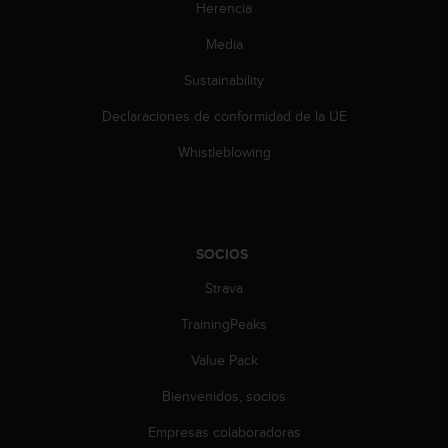
t
Herencia
A
c
Media
c
Sustainability
e
s
Declaraciones de conformidad de la UE
s
i
Whistleblowing
b
i
l
i
t
SOCIOS
y
G
Strava
u
i
TrainingPeaks
d
Value Pack
e
l
Bienvenidos, socios
i
n
Empresas colaboradoras
e