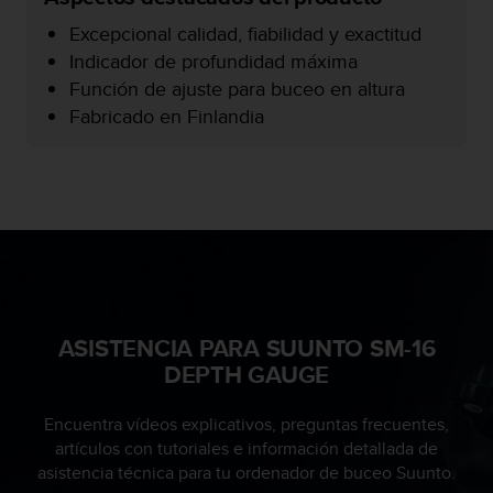
c
Excepcional calidad, fiabilidad y exactitud
o
n
Indicador de profundidad máxima
f
Función de ajuste para buceo en altura
o
Fabricado en Finlandia
r
m
i
d
a
d
A
A
e
n
ASISTENCIA PARA SUUNTO SM-16
e
s
DEPTH GAUGE
t
e
Encuentra vídeos explicativos, preguntas frecuentes,
s
artículos con tutoriales e información detallada de
i
asistencia técnica para tu ordenador de buceo Suunto.
t