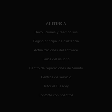
t
a
s
d
ASISTENCIA
e
a
Devoluciones y reembolsos
c
c
Página principal de asistencia
e
s
Actualizaciones del software
i
Guías del usuario
b
i
Centro de reparaciones de Suunto
l
i
Centros de servicio
d
a
Tutorial Tuesday
d
p
Contacta con nosotros
a
r
a