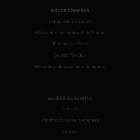
c
o
DÓNDE COMPRAR
n
Tienda web de Suunto
t
e
FAQs sobre la tienda web de Suunto
n
i
Términos de Venta
d
o
Suunto Pro Club
w
e
Descuento de estudiante de Suunto
b
(
W
e
b
ACERCA DE SUUNTO
C
Noticias
o
n
Información sobre la empresa
t
e
Careers
n