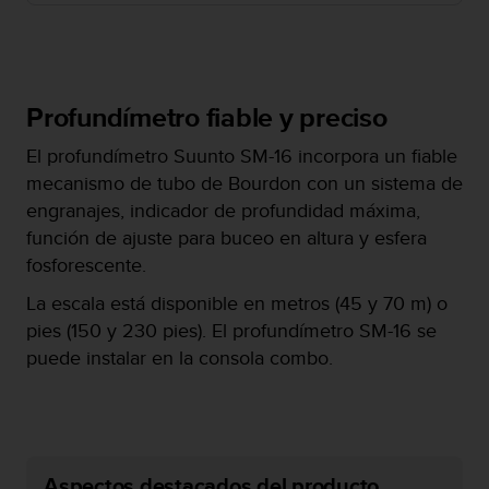
m
i
s
o
d
Profundímetro fiable y preciso
e
a
El profundímetro Suunto SM-16 incorpora un fiable
l
c
mecanismo de tubo de Bourdon con un sistema de
a
engranajes, indicador de profundidad máxima,
n
función de ajuste para buceo en altura y esfera
z
fosforescente.
a
r
La escala está disponible en metros (45 y 70 m) o
e
pies (150 y 230 pies). El profundímetro SM-16 se
l
n
puede instalar en la consola combo.
i
v
e
l
d
Aspectos destacados del producto
e