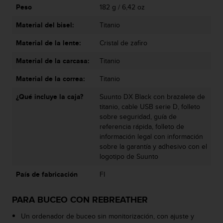
s
Peso
182 g / 6,42 oz
,
Material del bisel:
Titanio
W
C
Material de la lente:
Cristal de zafiro
A
G
Material de la carcasa:
Titanio
)
2
Material de la correa:
Titanio
.
0
¿Qué incluye la caja?
Suunto DX Black con brazalete de
y
titanio, cable USB serie D, folleto
o
sobre seguridad, guía de
t
referencia rápida, folleto de
r
información legal con información
a
sobre la garantía y adhesivo con el
s
logotipo de Suunto
n
País de fabricación
FI
o
r
m
PARA BUCEO CON REBREATHER
a
s
Un ordenador de buceo sin monitorización, con ajuste y