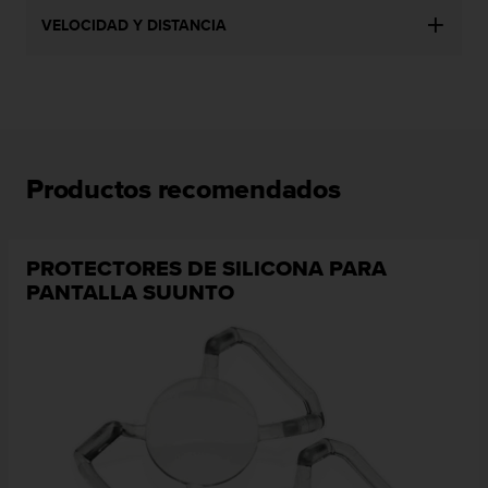
e
n
VELOCIDAD Y DISTANCIA
E
E
.
U
U
.
Productos recomendados
e
n
e
l
PROTECTORES DE SILICONA PARA
+
PANTALLA SUUNTO
1
8
5
5
2
5
8
0
9