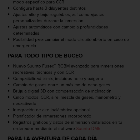
d
modo específico para CCR
e
Configura hasta 3 diluyentes distintos
a
Ajustes alto y bajo regulables, así como ajustes
c
personalizados durante la inmersión
c
Ajustes automáticos con cambio a profundidades
e
determinadas
s
Posibilidad para cambiar al modo circuito abierto en caso de
i
emergencia
b
PARA TODO TIPO DE BUCEO
i
l
Nuevo Suunto Fused™ RGBM avanzado para inmersiones
i
recreativas, técnicas y con CCR
d
Compatibilidad trímix, incluidos helio y oxígeno
a
Cambio de gases entre un máximo de ocho gases
d
Brújula digital 3D con compensación de inclinación
.
Cinco modos: CCR, aire, mezcla de gases, manómetro y
P
desactivado
o
Integración de aire inalámbrica opcional
n
Planificador de inmersiones incorporado
t
Registros gráficos y datos de inmersión detallados en tu
e
ordenador mediante el software
Suunto DM5
e
PARA LA AVENTURA DE CADA DÍA
n