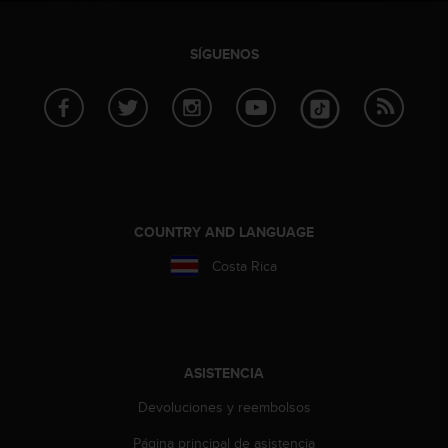
c
c
SÍGUENOS
e
d
e
r
a
l
a
i
n
COUNTRY AND LANGUAGE
f
o
Costa Rica
r
m
a
c
i
ASISTENCIA
ó
n
Devoluciones y reembolsos
c
o
Página principal de asistencia