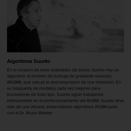
c
o
n
t
e
n
i
d
o
w
Algoritmos Suunto
e
b
En el corazón de todo ordenador de buceo Suunto hay un
(
algoritmo: el modelo de burbuja de gradiente reducido
W
(RGBM), que calcula la descompresión de una inmersión. En
e
su búsqueda de modelos cada vez mejores para
b
buceadores de todo tipo, Suunto sigue trabajando
C
intensamente en el perfeccionamiento del RGBM. Suunto lleva
o
más de una década desarrollando algoritmos RGBM junto
n
con el Dr. Bruce Wienke.
t
e
n