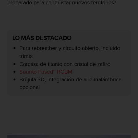
preparado para conquistar nuevos territorios?
c
o
n
f
o
r
LO MÁS DESTACADO
m
i
Para rebreather y circuito abierto, incluido
d
trímix
a
Carcasa de titanio con cristal de zafiro
d
Suunto Fused™ RGBM
A
A
Brújula 3D, integración de aire inalámbrica
e
opcional
n
e
s
t
e
s
i
t