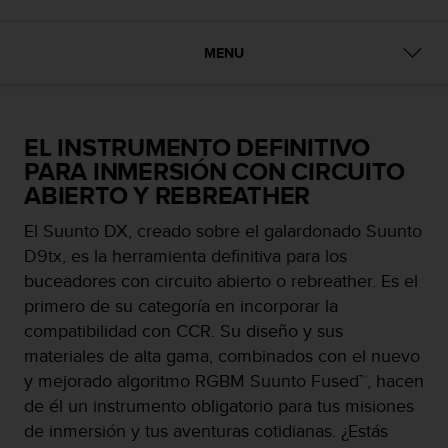
m
i
s
MENU
o
d
e
a
EL INSTRUMENTO DEFINITIVO
l
c
PARA INMERSIÓN CON CIRCUITO
a
ABIERTO Y REBREATHER
n
z
El Suunto DX, creado sobre el galardonado Suunto
a
D9tx, es la herramienta definitiva para los
r
buceadores con circuito abierto o rebreather. Es el
e
l
primero de su categoría en incorporar la
n
compatibilidad con CCR. Su diseño y sus
i
materiales de alta gama, combinados con el nuevo
v
y mejorado algoritmo RGBM Suunto Fused™, hacen
e
l
de él un instrumento obligatorio para tus misiones
d
de inmersión y tus aventuras cotidianas. ¿Estás
e