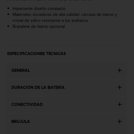
c
Impactante diseño compacto
o
Materiales duraderos de alta calidad: carcasa de titanio y
n
cristal de zafiro resistente a los arañazos
t
Brazalete de titanio opcional
a
c
t
o
c
ESPECIFICACIONES TÉCNICAS
o
n
GENERAL
e
l
d
DURACIÓN DE LA BATERÍA
e
p
a
CONECTIVIDAD
r
t
a
BRÚJULA
m
e