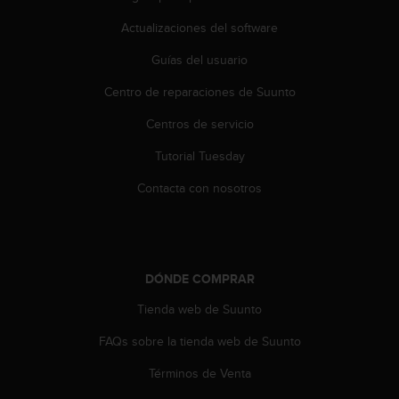
n
t
Actualizaciones del software
e
Guías del usuario
n
i
Centro de reparaciones de Suunto
d
a
Centros de servicio
e
n
Tutorial Tuesday
e
s
Contacta con nosotros
t
e
s
i
t
DÓNDE COMPRAR
i
Tienda web de Suunto
o
w
FAQs sobre la tienda web de Suunto
e
b
Términos de Venta
.