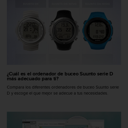
i
o
w
e
b
d
e
a
c
u
e
r
d
¿Cuál es el ordenador de buceo Suunto serie D
o
más adecuado para ti?
c
Compara los diferentes ordenadores de buceo Suunto serie
o
D y escoge el que mejor se adecue a tus necesidades.
n
l
a
s
P
a
u