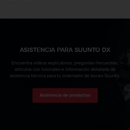
i
e
n
e
s
a
l
g
ASISTENCIA PARA SUUNTO DX
ú
n
p
Encuentra vídeos explicativos, preguntas frecuentes,
r
artículos con tutoriales e información detallada de
o
asistencia técnica para tu ordenador de buceo Suunto.
b
l
e
m
Asistencia de productos
a
p
a
r
a
a