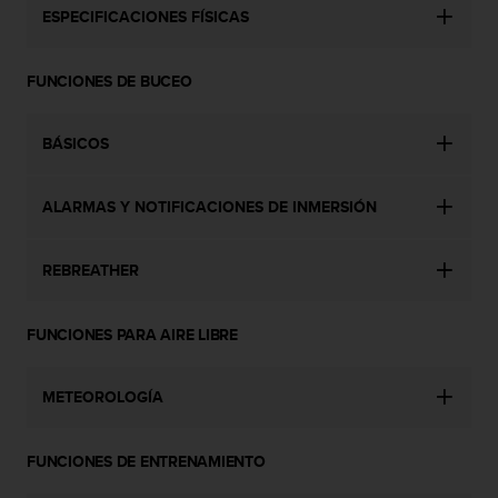
n
ESPECIFICACIONES FÍSICAS
t
o
d
FUNCIONES DE BUCEO
e
S
e
BÁSICOS
r
v
ALARMAS Y NOTIFICACIONES DE INMERSIÓN
i
c
i
REBREATHER
o
a
l
FUNCIONES PARA AIRE LIBRE
C
l
i
METEOROLOGÍA
e
n
t
FUNCIONES DE ENTRENAMIENTO
e