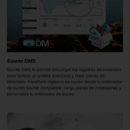
t
a
s
d
e
a
c
c
e
s
Suunto DM5
i
b
Suunto DM5 te permite descargar tus registros de inmersión
i
para realizar un análisis avanzado y crear planes de
l
inmersión. Transfiere registros de buceo desde tu ordenador
i
de buceo Suunto compatible, carga planes de inmersiones y
d
personaliza tu ordenador de buceo.
a
d
p
a
r
a