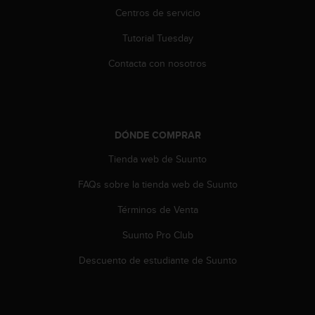
d
Centros de servicio
e
a
Tutorial Tuesday
c
c
Contacta con nosotros
e
s
i
b
i
DÓNDE COMPRAR
l
i
Tienda web de Suunto
d
FAQs sobre la tienda web de Suunto
a
d
Términos de Venta
.
P
Suunto Pro Club
o
n
Descuento de estudiante de Suunto
t
e
e
n