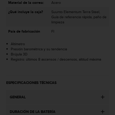
Material de la correa:
Acero
t
a
¿Qué incluye la caja?
Suunto Elementum Terra Steel,
s
Guía de referencia rápida, paño de
d
limpieza
e
a
País de fabricación
FI
c
c
Altímetro
e
Presión barométrica y su tendencia
s
Brújula 3D
i
Registro: últimos 8 ascensos / descensos, altitud máxima
b
i
l
i
d
ESPECIFICACIONES TÉCNICAS
a
d
p
GENERAL
a
r
DURACIÓN DE LA BATERÍA
a