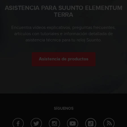
t
ASISTENCIA PARA SUUNTO ELEMENTUM
A
c
TERRA
c
e
Encuentra vídeos explicativos, preguntas frecuentes,
s
artículos con tutoriales e información detallada de
s
asistencia técnica para tu reloj Suunto.
i
b
i
l
Asistencia de productos
i
t
y
G
u
i
d
e
l
SÍGUENOS
i
n
e