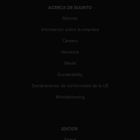
c
ACERCA DE SUUNTO
o
n
Noticias
t
Información sobre la empresa
a
c
Careers
t
o
Herencia
c
o
Media
n
e
Sustainability
l
Declaraciones de conformidad de la UE
d
e
Whistleblowing
p
a
r
t
a
SOCIOS
m
e
Strava