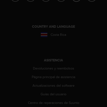
s
,
W
C
A
COUNTRY AND LANGUAGE
G
)
Costa Rica
2
.
0
y
o
ASISTENCIA
t
r
Devoluciones y reembolsos
a
s
Página principal de asistencia
n
o
Actualizaciones del software
r
m
Guías del usuario
a
Centro de reparaciones de Suunto
s