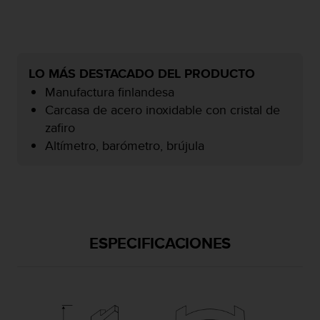
c
o
n
f
o
LO MÁS DESTACADO DEL PRODUCTO
r
Manufactura finlandesa
m
Carcasa de acero inoxidable con cristal de
i
d
zafiro
a
Altímetro, barómetro, brújula
d
A
A
e
n
e
s
ESPECIFICACIONES
t
e
s
i
t