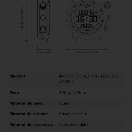
i
o
w
e
b
d
e
a
c
u
e
r
d
Medidas
44,7 x 51,5 x 14,3 mm / 1,76 x 2,03
o
x 0,56 "
c
o
Peso
200 g / 7,05 oz
n
l
Material del bisel:
Acero
a
s
Material de la lente:
Cristal de zafiro
P
Material de la carcasa:
Acero inoxidable
a
u