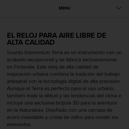
m
i
MENU
s
o
d
e
EL RELOJ PARA AIRE LIBRE DE
a
ALTA CALIDAD
l
c
Suunto Elementum Terra es un instrumento con un
a
n
acabado excepcional y se fabrica exclusivamente
z
en Finlandia. Este reloj de alta calidad de
a
inspiración urbana combina la tradición del trabajo
r
artesanal con la tecnología digital de alta precisión.
e
l
Aunque el Terra es perfecto para el uso urbano,
n
también mide la altitud y las tendencias del clima e
i
incluye una exclusiva brújula 3D para la aventura
v
en la Naturaleza. Diseñado con una carcasa de
e
l
acero inoxidable y cristal de zafiro para resistir los
d
elementos.
e