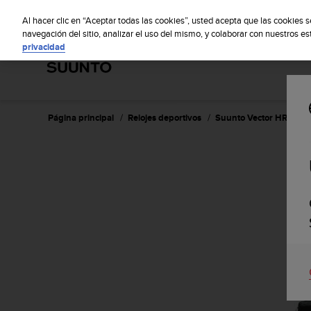
S
S
u
Al hacer clic en “Aceptar todas las cookies”, usted acepta que las cookies 
u
navegación del sitio, analizar el uso del mismo, y colaborar con nuestros e
privacidad
n
t
o
m
a
n
Página principal
Relojes deportivos
Suunto Vector HR Blac
t
i
e
n
e
s
u
c
o
m
p
r
o