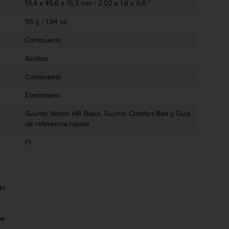
51,4 x 45,6 x 15,3 mm / 2,02 x 1,8 x 0,6 "
55 g / 1,94 oz
Compuesto
Acrílico
Compuesto
Elastómero
Suunto Vector HR Black, Suunto Comfort Belt y Guía
de referencia rápida
FI
do
ma