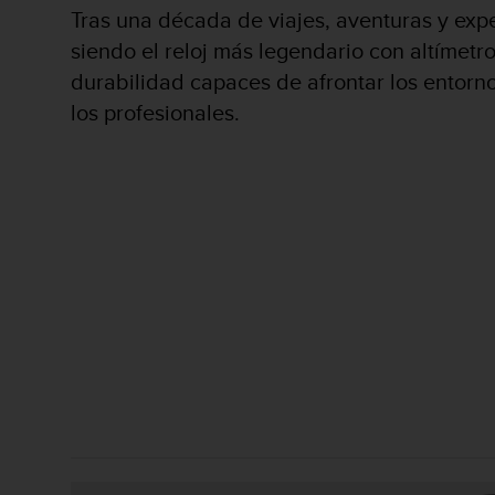
i
Tras una década de viajes, aventuras y expe
o
siendo el reloj más legendario con altímetr
w
e
durabilidad capaces de afrontar los entorno
b
los profesionales.
d
e
a
c
u
e
r
d
o
c
o
n
l
a
s
P
a
u