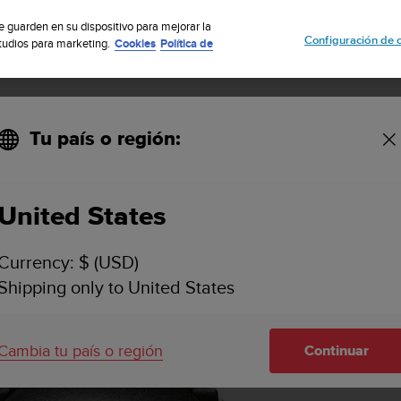
uscribete a nuestro boletín y obtén un 5% de descuento
| Fácil devoluci
se guarden en su dispositivo para mejorar la
Configuración de 
studios para marketing.
Cookies
Política de
Tu país o región:
k
United States
Currency: $ (USD)
Shipping only to United States
Cambia tu país o región
Continuar