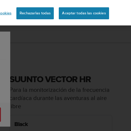
ón
cookies
Rechazarlas todas
Aceptar todas las cookies
SUUNTO VECTOR HR
Para la monitorización de la frecuencia
cardíaca durante las aventuras al aire
libre
Black