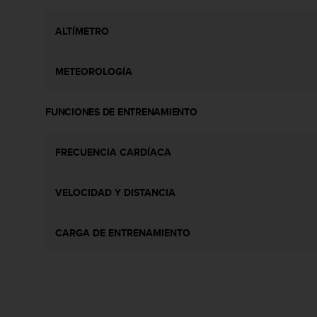
t
A
c
ALTÍMETRO
c
e
METEOROLOGÍA
s
s
i
FUNCIONES DE ENTRENAMIENTO
b
i
l
FRECUENCIA CARDÍACA
i
t
y
VELOCIDAD Y DISTANCIA
G
u
i
CARGA DE ENTRENAMIENTO
d
e
l
i
n
e