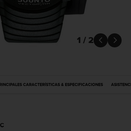
1 / 2


RINCIPALES CARACTERÍSTICAS & ESPECIFICACIONES
ASISTENC
FC