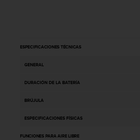
c
o
n
t
e
n
i
d
ESPECIFICACIONES TÉCNICAS
o
w
GENERAL
e
b
(
DURACIÓN DE LA BATERÍA
W
e
b
BRÚJULA
C
o
n
ESPECIFICACIONES FÍSICAS
t
e
n
FUNCIONES PARA AIRE LIBRE