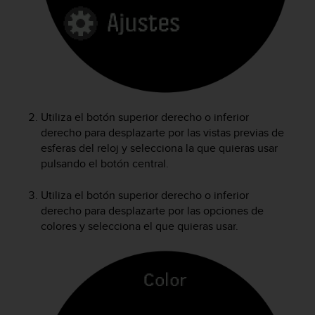
c
o
n
f
o
r
m
i
Utiliza el botón superior derecho o inferior
d
derecho para desplazarte por las vistas previas de
a
esferas del reloj y selecciona la que quieras usar
d
pulsando el botón central.
A
A
e
Utiliza el botón superior derecho o inferior
n
derecho para desplazarte por las opciones de
e
colores y selecciona el que quieras usar.
s
t
e
s
i
t