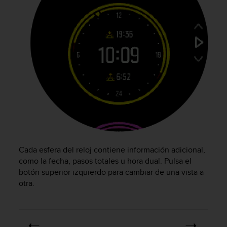
i
o
w
e
b
d
e
a
c
u
e
r
d
o
c
Cada esfera del reloj contiene información adicional,
o
como la fecha, pasos totales u hora dual. Pulsa el
n
botón superior izquierdo para cambiar de una vista a
l
otra.
a
s
P
a
u