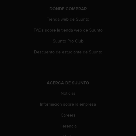
t
A
DÓNDE COMPRAR
c
c
Tienda web de Suunto
e
FAQs sobre la tienda web de Suunto
s
s
Suunto Pro Club
i
b
Descuento de estudiante de Suunto
i
l
i
t
y
ACERCA DE SUUNTO
G
u
Noticias
i
d
Información sobre la empresa
e
Careers
l
i
Herencia
n
e