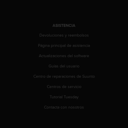
c
o
n
t
e
ASISTENCIA
n
Devoluciones y reembolsos
i
d
Página principal de asistencia
o
w
Actualizaciones del software
e
b
Guías del usuario
(
Centro de reparaciones de Suunto
W
e
Centros de servicio
b
C
Tutorial Tuesday
o
n
Contacta con nosotros
t
e
n