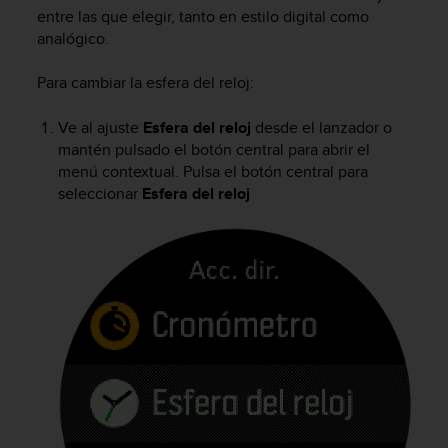
m
entre las que elegir, tanto en estilo digital como
i
analógico.
s
o
d
Para cambiar la esfera del reloj:
e
a
Ve al ajuste
Esfera del reloj
desde el lanzador o
l
mantén pulsado el botón central para abrir el
c
menú contextual. Pulsa el botón central para
a
seleccionar
Esfera del reloj
n
z
a
r
e
l
n
i
v
e
l
d
e