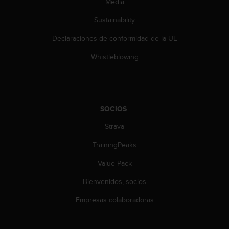
Media
s
,
Sustainability
W
C
Declaraciones de conformidad de la UE
A
Whistleblowing
G
)
2
.
0
y
SOCIOS
o
Strava
t
r
TrainingPeaks
a
s
Value Pack
n
o
Bienvenidos, socios
r
Empresas colaboradoras
m
a
s