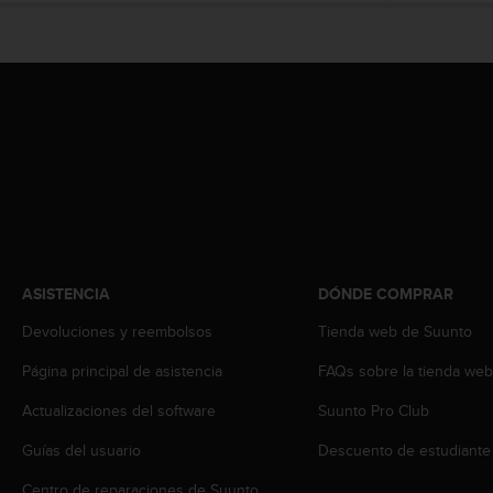
c
o
n
f
o
r
m
i
d
a
d
A
A
ASISTENCIA
DÓNDE COMPRAR
e
n
Devoluciones y reembolsos
Tienda web de Suunto
e
s
Página principal de asistencia
FAQs sobre la tienda we
t
Actualizaciones del software
Suunto Pro Club
e
s
Guías del usuario
Descuento de estudiante
i
t
Centro de reparaciones de Suunto