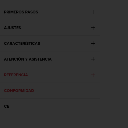
m
i
s
PRIMEROS PASOS
o
d
AJUSTES
e
a
l
CARACTERÍSTICAS
c
a
n
ATENCIÓN Y ASISTENCIA
z
a
r
REFERENCIA
e
l
CONFORMIDAD
n
i
v
CE
e
l
d
e