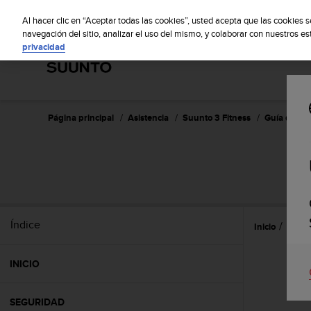
S
S
u
Al hacer clic en “Aceptar todas las cookies”, usted acepta que las cookies 
u
navegación del sitio, analizar el uso del mismo, y colaborar con nuestros e
privacidad
n
t
o
m
a
n
Página principal
Asistencia
Suunto 3 Fitness
Guía del us
t
i
e
n
e
s
u
Índice
Inicio
Refer
c
o
m
INICIO
p
r
o
SEGURIDAD