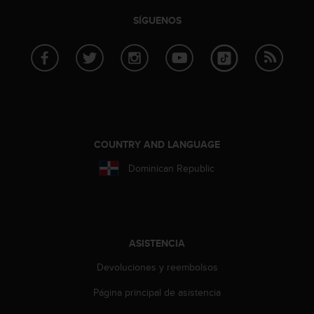
c
SÍGUENOS
o
n
f
o
r
m
i
d
a
COUNTRY AND LANGUAGE
d
A
Dominican Republic
A
e
n
e
s
ASISTENCIA
t
e
Devoluciones y reembolsos
s
i
Página principal de asistencia
t