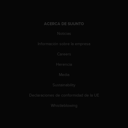
t
a
s
d
ACERCA DE SUUNTO
e
a
Noticias
c
Información sobre la empresa
c
e
Careers
s
i
Herencia
b
i
Media
l
i
Sustainability
d
Declaraciones de conformidad de la UE
a
d
Whistleblowing
p
a
r
a