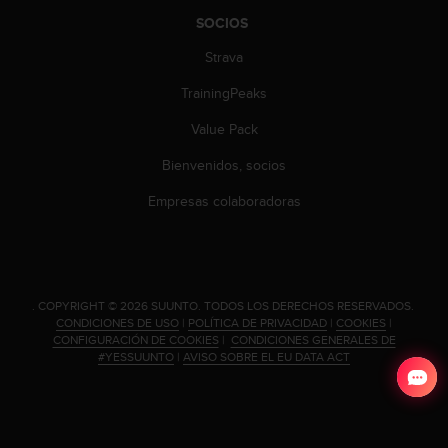
c
SOCIOS
o
n
Strava
t
e
TrainingPeaks
n
i
Value Pack
d
Bienvenidos, socios
o
w
Empresas colaboradoras
e
b
(
W
e
.
COPYRIGHT © 2026 SUUNTO.
TODOS LOS DERECHOS RESERVADOS.
b
CONDICIONES DE USO
|
POLÍTICA DE PRIVACIDAD
|
COOKIES
|
C
CONFIGURACIÓN DE COOKIES
|
CONDICIONES GENERALES DE
o
#YESSUUNTO
|
AVISO SOBRE EL EU DATA ACT
n
t
e
n