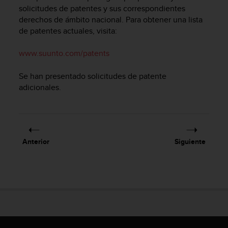
m
solicitudes de patentes y sus correspondientes
i
derechos de ámbito nacional. Para obtener una lista
s
de patentes actuales, visita:
o
d
e
www.suunto.com/patents
a
l
Se han presentado solicitudes de patente
c
adicionales.
a
n
z
a
r
Anterior
Siguiente
e
l
n
i
v
e
l
d
e