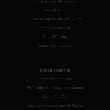
i
Actualizaciones del software
o
Guías del usuario
w
e
Centro de reparaciones de Suunto
b
d
Centros de servicio
e
a
Tutorial Tuesday
c
u
Contacta con nosotros
e
r
d
o
c
DÓNDE COMPRAR
o
Tienda web de Suunto
n
l
FAQs sobre la tienda web de Suunto
a
s
Suunto Pro Club
P
a
Descuento de estudiante de Suunto
u