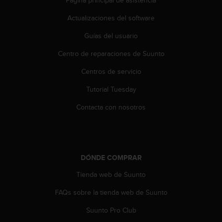
c
o
Actualizaciones del software
n
t
Guías del usuario
e
Centro de reparaciones de Suunto
n
i
Centros de servicio
d
o
Tutorial Tuesday
w
e
Contacta con nosotros
b
(
W
e
b
DÓNDE COMPRAR
C
o
Tienda web de Suunto
n
FAQs sobre la tienda web de Suunto
t
e
Suunto Pro Club
n