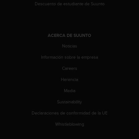
t
Descuento de estudiante de Suunto
A
c
c
e
s
ACERCA DE SUUNTO
s
i
Noticias
b
i
Información sobre la empresa
l
Careers
i
t
Herencia
y
G
Media
u
i
Sustainability
d
e
Declaraciones de conformidad de la UE
l
Whistleblowing
i
n
e