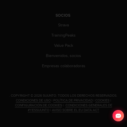
s
,
W
SOCIOS
C
Strava
A
G
TrainingPeaks
)
2
Value Pack
.
0
Bienvenidos, socios
y
Empresas colaboradoras
o
t
r
a
s
n
.
COPYRIGHT © 2026 SUUNTO.
TODOS LOS DERECHOS RESERVADOS.
o
CONDICIONES DE USO
|
POLÍTICA DE PRIVACIDAD
|
COOKIES
|
CONFIGURACIÓN DE COOKIES
|
CONDICIONES GENERALES DE
r
#YESSUUNTO
|
AVISO SOBRE EL EU DATA ACT
m
a
s