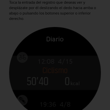
Toca la entrada del registro que deseas ver y
c
desplázate por él deslizando el dedo hacia arriba o
o
abajo o pulsando los botones superior o inferior
n
f
derecho.
o
r
m
i
d
a
d
A
A
e
n
e
s
t
e
s
i
t