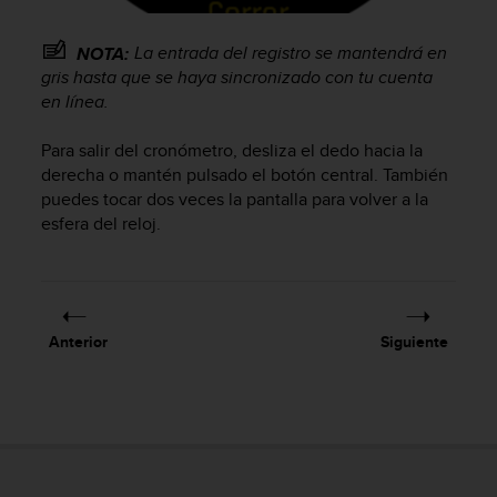
i
o
w
La entrada del registro se mantendrá en
NOTA:
e
gris hasta que se haya sincronizado con tu cuenta
b
en línea.
d
e
Para salir del cronómetro, desliza el dedo hacia la
a
derecha o mantén pulsado el botón central. También
c
puedes tocar dos veces la pantalla para volver a la
u
esfera del reloj.
e
r
d
o
c
o
Anterior
Siguiente
n
l
a
s
P
a
u