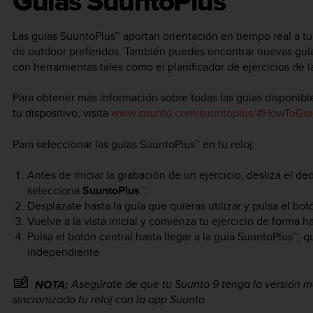
Guías SuuntoPlus™
Las guías SuuntoPlus™ aportan orientación en tiempo real a tu
de outdoor preferidos. También puedes encontrar nuevas guía
con herramientas tales como el planificador de ejercicios de 
Para obtener más información sobre todas las guías disponible
tu dispositivo, visita
www.suunto.com/suuntoplus/#HowToGui
Para seleccionar las guías SuuntoPlus™ en tu reloj:
Antes de iniciar la grabación de un ejercicio, desliza el ded
selecciona
SuuntoPlus™
.
Desplázate hasta la guía que quieras utilizar y pulsa el bot
Vuelve a la vista inicial y comienza tu ejercicio de forma ha
Pulsa el botón central hasta llegar a la guía SuuntoPlus™,
independiente.
Asegúrate de que tu
Suunto 9
tenga la versión m
NOTA:
sincronizado tu reloj con la app Suunto.