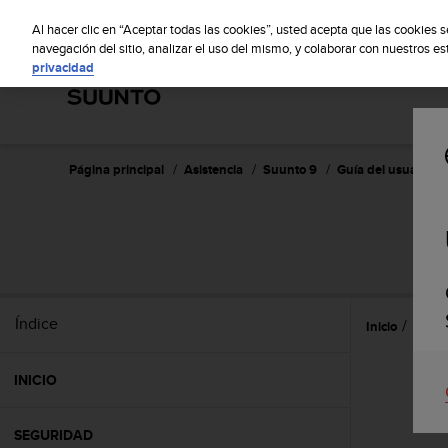
S
S
u
Al hacer clic en “Aceptar todas las cookies”, usted acepta que las cookies 
u
navegación del sitio, analizar el uso del mismo, y colaborar con nuestros e
privacidad
n
t
o
m
a
n
Página principal
Asistencia
Suunto 9
Guía del usuario
t
i
e
n
e
s
u
Índice
Inicio
Guías
c
o
m
INICIO
p
r
o
SEGURIDAD