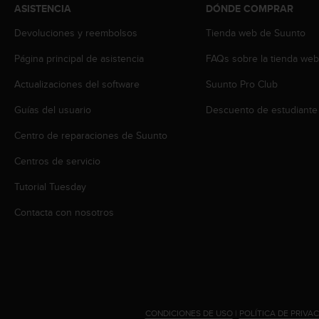
i
ASISTENCIA
DÓNDE COMPRAR
o
w
Devoluciones y reembolsos
Tienda web de Suunto
e
Página principal de asistencia
FAQs sobre la tienda we
b
d
Actualizaciones del software
Suunto Pro Club
e
a
Guías del usuario
Descuento de estudiante
c
u
Centro de reparaciones de Suunto
e
r
Centros de servicio
d
Tutorial Tuesday
o
c
Contacta con nosotros
o
n
l
a
s
P
a
CONDICIONES DE USO
|
POLÍTICA DE PRIVA
u