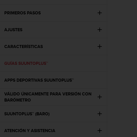
m
i
s
PRIMEROS PASOS
o
d
AJUSTES
e
a
l
CARACTERÍSTICAS
c
a
n
GUÍAS SUUNTOPLUS™
z
a
r
APPS DEPORTIVAS SUUNTOPLUS™
e
l
VÁLIDO ÚNICAMENTE PARA VERSIÓN CON
n
BARÓMETRO
i
v
SUUNTOPLUS™ (BARO)
e
l
d
ATENCIÓN Y ASISTENCIA
e