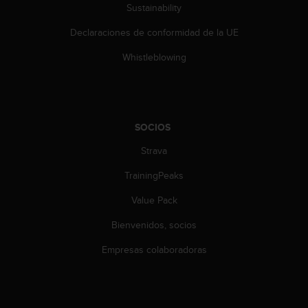
Sustainability
s
,
Declaraciones de conformidad de la UE
W
C
Whistleblowing
A
G
)
2
.
SOCIOS
0
y
Strava
o
t
TrainingPeaks
r
Value Pack
a
s
Bienvenidos, socios
n
o
Empresas colaboradoras
r
m
a
s