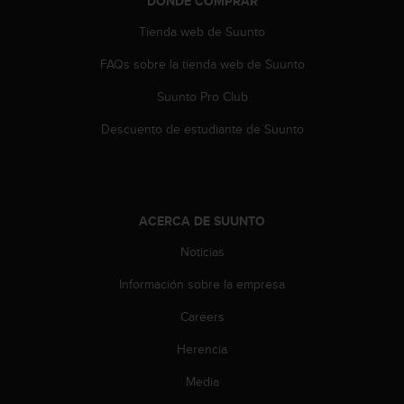
DÓNDE COMPRAR
t
A
Tienda web de Suunto
c
c
FAQs sobre la tienda web de Suunto
e
s
Suunto Pro Club
s
i
Descuento de estudiante de Suunto
b
i
l
i
t
ACERCA DE SUUNTO
y
Noticias
G
u
Información sobre la empresa
i
d
Careers
e
l
Herencia
i
n
Media
e