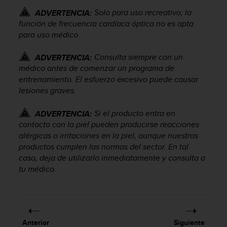
i
Solo para uso recreativo; la
ADVERTENCIA:
o
w
función de frecuencia cardíaca óptica no es apta
e
para uso médico.
b
d
Consulta siempre con un
ADVERTENCIA:
e
médico antes de comenzar un programa de
a
entrenamiento. El esfuerzo excesivo puede causar
c
lesiones graves.
u
e
Si el producto entra en
ADVERTENCIA:
r
contacto con la piel pueden producirse reacciones
d
o
alérgicas o irritaciones en la piel, aunque nuestros
c
productos cumplen las normas del sector. En tal
o
caso, deja de utilizarlo inmediatamente y consulta a
n
tu médico.
l
a
s
P
a
Anterior
Siguiente
u