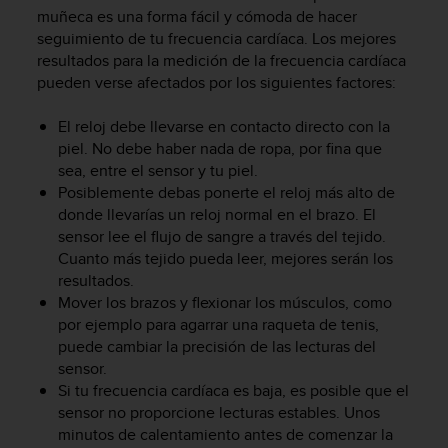
m
muñeca es una forma fácil y cómoda de hacer
i
seguimiento de tu frecuencia cardíaca. Los mejores
s
resultados para la medición de la frecuencia cardíaca
o
pueden verse afectados por los siguientes factores:
d
e
a
El reloj debe llevarse en contacto directo con la
l
piel. No debe haber nada de ropa, por fina que
c
sea, entre el sensor y tu piel.
a
Posiblemente debas ponerte el reloj más alto de
n
donde llevarías un reloj normal en el brazo. El
z
sensor lee el flujo de sangre a través del tejido.
a
Cuanto más tejido pueda leer, mejores serán los
r
resultados.
e
l
Mover los brazos y flexionar los músculos, como
n
por ejemplo para agarrar una raqueta de tenis,
i
puede cambiar la precisión de las lecturas del
v
sensor.
e
Si tu frecuencia cardíaca es baja, es posible que el
l
sensor no proporcione lecturas estables. Unos
d
minutos de calentamiento antes de comenzar la
e