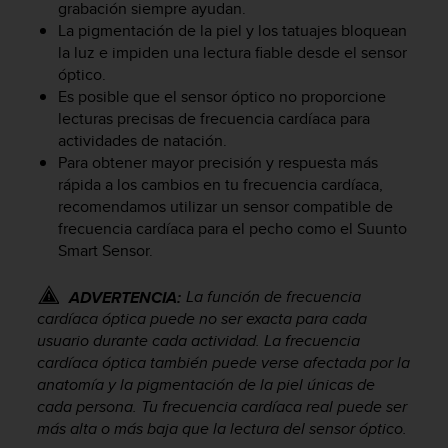
grabación siempre ayudan.
c
La pigmentación de la piel y los tatuajes bloquean
o
la luz e impiden una lectura fiable desde el sensor
n
f
óptico.
o
Es posible que el sensor óptico no proporcione
r
lecturas precisas de frecuencia cardíaca para
m
actividades de natación.
i
Para obtener mayor precisión y respuesta más
d
rápida a los cambios en tu frecuencia cardíaca,
a
recomendamos utilizar un sensor compatible de
d
frecuencia cardíaca para el pecho como el Suunto
A
Smart Sensor.
A
e
n
La función de frecuencia
ADVERTENCIA:
e
cardíaca óptica puede no ser exacta para cada
s
usuario durante cada actividad. La frecuencia
t
cardíaca óptica también puede verse afectada por la
e
anatomía y la pigmentación de la piel únicas de
s
cada persona. Tu frecuencia cardíaca real puede ser
i
más alta o más baja que la lectura del sensor óptico.
t