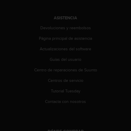
c
o
n
ASISTENCIA
t
e
Devoluciones y reembolsos
n
i
Página principal de asistencia
d
Actualizaciones del software
o
w
Guías del usuario
e
b
Centro de reparaciones de Suunto
(
W
Centros de servicio
e
b
Tutorial Tuesday
C
Contacta con nosotros
o
n
t
e
n