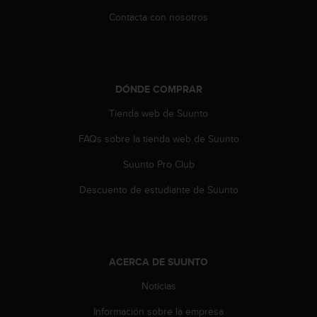
t
Contacta con nosotros
a
s
d
e
a
DÓNDE COMPRAR
c
c
Tienda web de Suunto
e
FAQs sobre la tienda web de Suunto
s
i
Suunto Pro Club
b
i
Descuento de estudiante de Suunto
l
i
d
a
d
ACERCA DE SUUNTO
p
a
Noticias
r
a
Información sobre la empresa