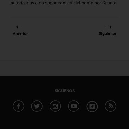
autorizados o no soportados oficialmente por Suunto.
c
o
n
f
o
r
Anterior
Siguiente
m
i
d
a
d
A
A
e
n
e
SÍGUENOS
s
t
e
s
i
t