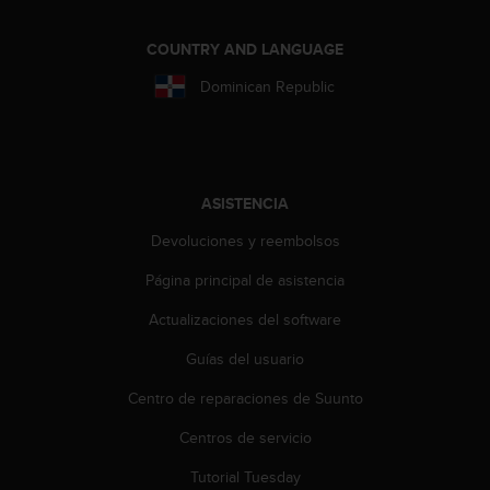
i
o
COUNTRY AND LANGUAGE
w
e
Dominican Republic
b
d
e
a
c
u
ASISTENCIA
e
Devoluciones y reembolsos
r
d
Página principal de asistencia
o
c
Actualizaciones del software
o
n
Guías del usuario
l
Centro de reparaciones de Suunto
a
s
Centros de servicio
P
a
Tutorial Tuesday
u