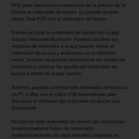
m
POD para transmisión inalámbrica de la presión de la
i
botella al ordenador de buceo. Es posible acoplar
s
varios Tank POD con el ordenador de buceo.
o
d
e
Puedes acoplar tu ordenador de buceo con la app
a
Suunto mediante Bluetooth. Puedes transferir tus
l
registros de inmersión a la app Suunto desde el
c
ordenador de buceo y analizarlos en tu teléfono
a
móvil. También es posible personalizar los modos de
n
inmersión y cambiar los ajustes del ordenador de
z
buceo a través de la app Suunto.
a
r
Además, puedes conectar este ordenador de buceo a
e
l
un PC o Mac con el cable USB suministrado para
n
actualizar el software del ordenador de buceo con
i
SuuntoLink.
v
e
No utilices este ordenador de buceo con accesorios
l
no autorizados ni trates de conectarlo
d
inalámbricamente con apps móviles o equipos no
e