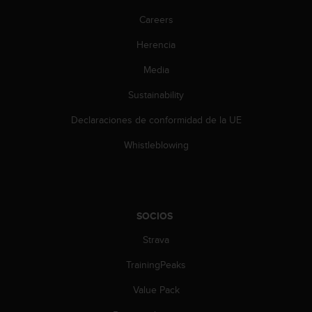
c
Careers
o
n
Herencia
t
e
Media
n
i
Sustainability
d
o
Declaraciones de conformidad de la UE
w
Whistleblowing
e
b
(
W
e
b
SOCIOS
C
Strava
o
n
TrainingPeaks
t
e
Value Pack
n