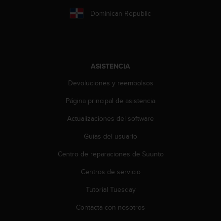
e
n
Dominican Republic
E
E
.
U
ASISTENCIA
U
.
Devoluciones y reembolsos
e
n
Página principal de asistencia
e
Actualizaciones del software
l
+
Guías del usuario
1
8
Centro de reparaciones de Suunto
5
5
Centros de servicio
2
5
Tutorial Tuesday
8
Contacta con nosotros
0
9