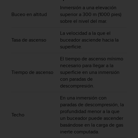
m
i
Inmersión a una elevación
s
Buceo en altitud
superior a 300 m (1000 pies)
o
sobre el nivel del mar.
d
e
La velocidad a la que el
a
Tasa de ascenso
buceador asciende hacia la
l
superficie.
c
a
El tiempo de ascenso mínimo
n
necesario para llegar a la
z
Tiempo de ascenso
superficie en una inmersión
a
con paradas de
r
descompresión.
e
l
En una inmersión con
n
paradas de descompresión, la
i
profundidad menor a la que
v
Techo
e
un buceador puede ascender
l
basándose en la carga de gas
d
inerte computada.
e