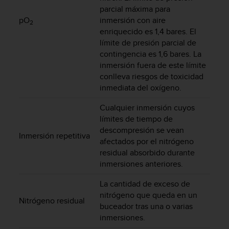
d
parcial máxima para
e
pO
inmersión con aire
2
a
enriquecido es 1,4 bares. El
c
límite de presión parcial de
c
contingencia es 1,6 bares. La
e
s
inmersión fuera de este límite
i
conlleva riesgos de toxicidad
b
inmediata del oxígeno.
i
l
Cualquier inmersión cuyos
i
límites de tiempo de
d
descompresión se vean
Inmersión repetitiva
a
afectados por el nitrógeno
d
residual absorbido durante
.
inmersiones anteriores.
P
o
La cantidad de exceso de
n
nitrógeno que queda en un
t
Nitrógeno residual
buceador tras una o varias
e
inmersiones.
e
n