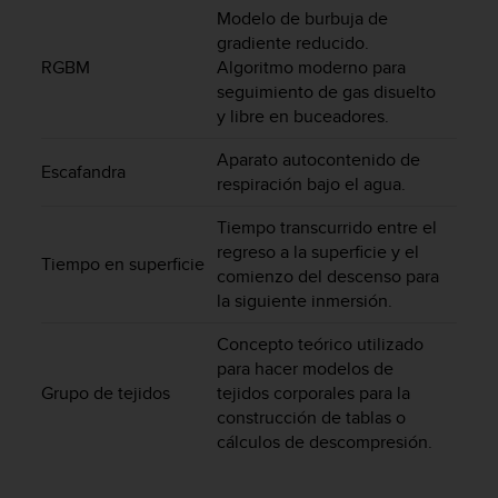
Modelo de burbuja de
c
gradiente reducido.
o
n
RGBM
Algoritmo moderno para
t
seguimiento de gas disuelto
a
y libre en buceadores.
c
t
Aparato autocontenido de
Escafandra
o
respiración bajo el agua.
c
o
Tiempo transcurrido entre el
n
regreso a la superficie y el
Tiempo en superficie
e
comienzo del descenso para
l
la siguiente inmersión.
d
e
Concepto teórico utilizado
p
para hacer modelos de
a
Grupo de tejidos
tejidos corporales para la
r
construcción de tablas o
t
cálculos de descompresión.
a
m
e