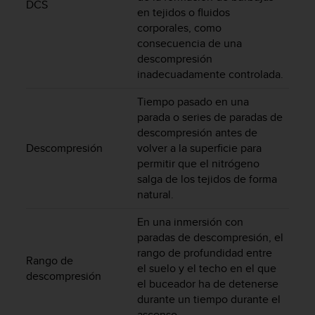
DCS
i
en tejidos o fluidos
o
corporales, como
w
consecuencia de una
e
descompresión
b
inadecuadamente controlada.
d
e
Tiempo pasado en una
a
parada o series de paradas de
c
u
descompresión antes de
e
Descompresión
volver a la superficie para
r
permitir que el nitrógeno
d
salga de los tejidos de forma
o
natural.
c
o
En una inmersión con
n
paradas de descompresión, el
l
rango de profundidad entre
a
Rango de
el suelo y el techo en el que
s
descompresión
el buceador ha de detenerse
P
durante un tiempo durante el
a
u
ascenso.