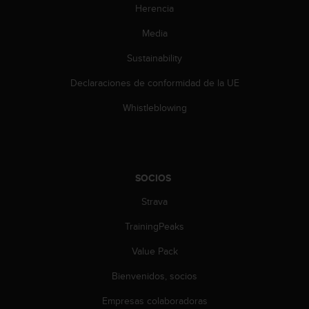
i
Herencia
e
n
Media
e
Sustainability
s
a
Declaraciones de conformidad de la UE
l
g
Whistleblowing
ú
n
p
r
o
SOCIOS
b
l
Strava
e
m
TrainingPeaks
a
Value Pack
p
a
Bienvenidos, socios
r
a
Empresas colaboradoras
a