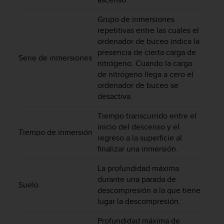
t
Grupo de inmersiones
a
s
repetitivas entre las cuales el
d
ordenador de buceo indica la
e
presencia de cierta carga de
Serie de inmersiones
a
nitrógeno. Cuando la carga
c
de nitrógeno llega a cero el
c
ordenador de buceo se
e
desactiva.
s
i
Tiempo transcurrido entre el
b
inicio del descenso y el
i
Tiempo de inmersión
regreso a la superficie al
l
finalizar una inmersión.
i
d
La profundidad máxima
a
durante una parada de
d
Suelo
p
descompresión a la que tiene
a
lugar la descompresión.
r
a
Profundidad máxima de