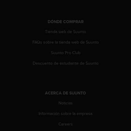
0
0
(
l
DÓNDE COMPRAR
l
Tienda web de Suunto
a
m
FAQs sobre la tienda web de Suunto
a
d
Suunto Pro Club
a
g
Descuento de estudiante de Suunto
r
a
t
u
i
ACERCA DE SUUNTO
t
Noticias
a
)
Información sobre la empresa
s
i
Careers
t