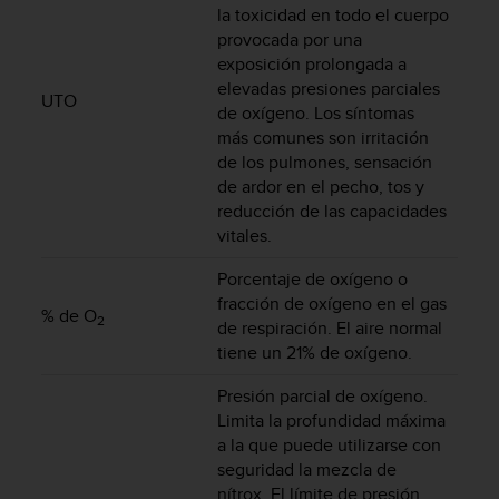
la toxicidad en todo el cuerpo
s
,
provocada por una
W
exposición prolongada a
C
elevadas presiones parciales
UTO
A
de oxígeno. Los síntomas
G
más comunes son irritación
)
de los pulmones, sensación
2
de ardor en el pecho, tos y
.
reducción de las capacidades
0
vitales.
y
o
Porcentaje de oxígeno o
t
fracción de oxígeno en el gas
r
% de O
2
de respiración. El aire normal
a
s
tiene un 21% de oxígeno.
n
o
Presión parcial de oxígeno.
r
Limita la profundidad máxima
m
a la que puede utilizarse con
a
seguridad la mezcla de
s
nítrox. El límite de presión