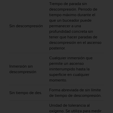
t
Tiempo de parada sin
A
descompresión. Periodo de
c
tiempo máximo durante el
c
que un buceador puede
e
Sin descompresión
permanecer a una
s
s
profundidad concreta sin
i
tener que hacer paradas de
b
descompresión en el ascenso
i
posterior.
l
i
Cualquier inmersión que
t
permite un ascenso
Inmersión sin
y
ininterrumpido hasta la
G
descompresión
superficie en cualquier
u
momento.
i
d
Forma abreviada de sin límite
e
Sin tiempo de des.
de tiempo de descompresión.
l
i
Unidad de tolerancia al
n
oxígeno. Se utiliza para medir
e