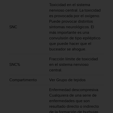
c
Toxicidad en el sistema
o
nervioso central. La toxicidad
n
es provocada por el oxígeno.
f
Puede provocar distintos
o
SNC
síntomas neurológicos. El
r
más importante es una
m
convulsión de tipo epiléptico
i
que puede hacer que el
d
buceador se ahogue.
a
d
Fracción límite de toxicidad
A
A
SNC%
en el sistema nervioso
e
central.
n
e
Compartimento
Ver Grupo de tejidos
s
t
Enfermedad descompresiva.
e
Cualquiera de una serie de
s
enfermedades que son
i
resultado directo o indirecto
t
de la formación de burbujas