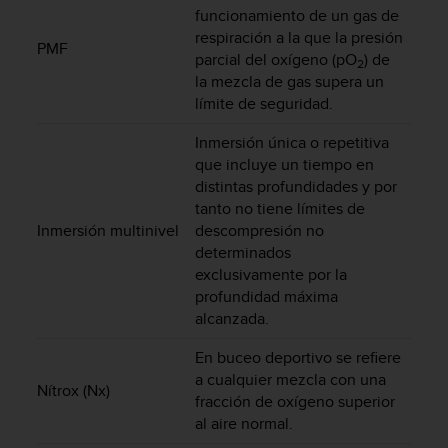
c
funcionamiento de un gas de
o
respiración a la que la presión
PMF
n
parcial del oxígeno (pO
) de
2
t
la mezcla de gas supera un
e
límite de seguridad.
n
i
Inmersión única o repetitiva
d
que incluye un tiempo en
o
distintas profundidades y por
w
tanto no tiene límites de
e
Inmersión multinivel
descompresión no
b
(
determinados
W
exclusivamente por la
e
profundidad máxima
b
alcanzada.
C
o
En buceo deportivo se refiere
n
a cualquier mezcla con una
Nítrox (Nx)
t
fracción de oxígeno superior
e
al aire normal.
n