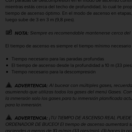
Con paradas de descompresión en el modo de ascenso conti
mientras estás cerca del techo de profundidad, lo cual te p
tiempo de ascenso óptimo. En el modo de ascenso en etapas, 
luego sube de 3 en 3 m (9,8 pies).
Siempre es recomendable mantenerse cerca del 
NOTA:
El tiempo de ascenso es siempre el tiempo mínimo necesario pa
Tiempo necesario para las paradas profundas
El tiempo de ascenso desde la profundidad a 10 m (33 pies
Tiempo necesario para la descompresión
Al bucear con múltiples gases, recuerd
ADVERTENCIA:
asumiendo que utilizas todos los gases del menú Gases. Com
la inmersión solo los gases para tu inmersión planificada act
para la inmersión.
¡TU TIEMPO DE ASCENSO REAL PUEDE
ADVERTENCIA:
ORDENADOR DE BUCEO! El tiempo de ascenso aumentará si: (
asciendes a menos de 10 m/min (33 pies/min), (3) haces la 