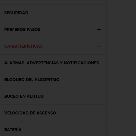
m
i
s
SEGURIDAD
o
d
PRIMEROS PASOS
e
a
l
CARACTERÍSTICAS
c
a
n
ALARMAS, ADVERTENCIAS Y NOTIFICACIONES
z
a
r
BLOQUEO DEL ALGORITMO
e
l
BUCEO EN ALTITUD
n
i
v
VELOCIDAD DE ASCENSO
e
l
d
BATERÍA
e