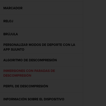
c
o
MARCADOR
n
f
RELOJ
o
r
m
BRÚJULA
i
d
PERSONALIZAR MODOS DE DEPORTE CON LA
a
APP SUUNTO
d
A
A
ALGORITMO DE DESCOMPRESIÓN
e
n
INMERSIONES CON PARADAS DE
e
DESCOMPRESIÓN
s
t
PERFIL DE DESCOMPRESIÓN
e
s
i
INFORMACIÓN SOBRE EL DISPOSITIVO
t