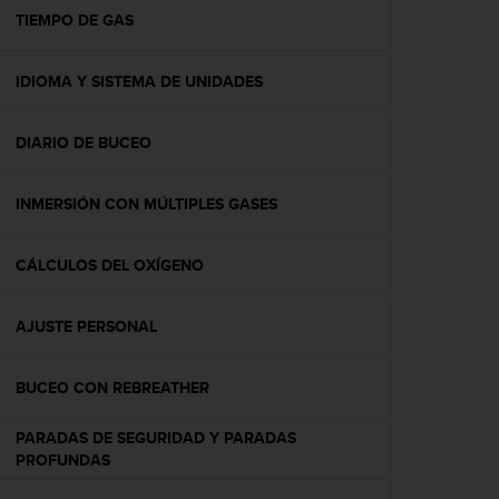
t
TIEMPO DE GAS
a
s
IDIOMA Y SISTEMA DE UNIDADES
d
e
a
DIARIO DE BUCEO
c
c
e
INMERSIÓN CON MÚLTIPLES GASES
s
i
b
CÁLCULOS DEL OXÍGENO
i
l
AJUSTE PERSONAL
i
d
a
BUCEO CON REBREATHER
d
p
PARADAS DE SEGURIDAD Y PARADAS
a
PROFUNDAS
r
a