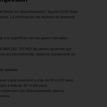
l límite sin descompresión,
Suunto EON Steel
censo. La información de ascenso se presenta
r a la superficie con los gases indicados
IMA DEL TECHO! No debes ascender por
erlo accidentalmente, deberás mantenerte un
de paradas:
 en cada inmersión a más de 10 m (33 pies).
ges a más de 20 m (66 pies).
tu inmersión con descompresión para tu
esiva.