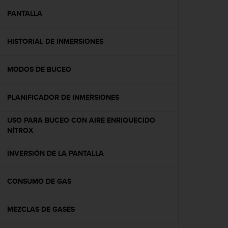
i
o
PANTALLA
w
e
HISTORIAL DE INMERSIONES
b
d
e
MODOS DE BUCEO
a
c
u
PLANIFICADOR DE INMERSIONES
e
r
USO PARA BUCEO CON AIRE ENRIQUECIDO
d
NÍTROX
o
c
INVERSIÓN DE LA PANTALLA
o
n
l
CONSUMO DE GAS
a
s
P
MEZCLAS DE GASES
a
u