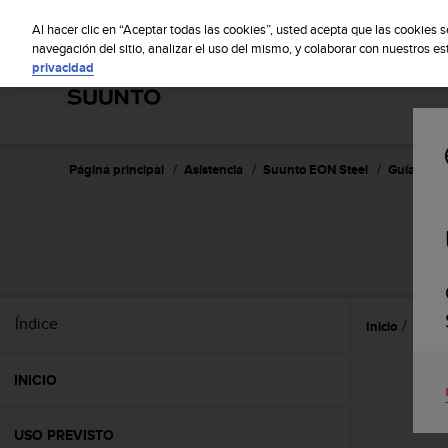
S
S
u
Al hacer clic en “Aceptar todas las cookies”, usted acepta que las cookies 
u
navegación del sitio, analizar el uso del mismo, y colaborar con nuestros e
privacidad
n
t
o
m
a
n
Página principal
Asistencia
Suunto EON Steel
Guía del u
t
i
e
n
e
s
u
Índice
Inicio
Caract
c
o
m
INICIO
p
r
o
USO PREVISTO