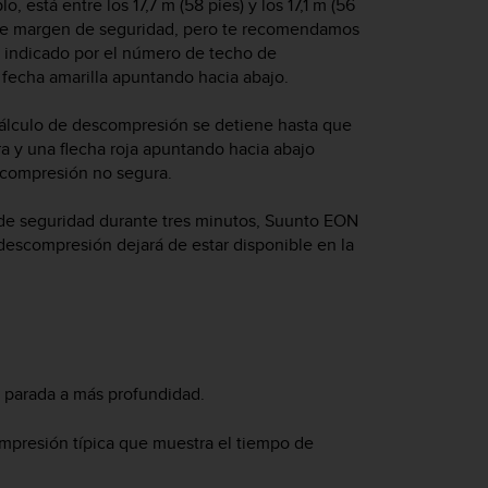
 está entre los 17,7 m (58 pies) y los 17,1 m (56
a de margen de seguridad, pero te recomendamos
e indicado por el número de techo de
 fecha amarilla apuntando hacia abajo.
cálculo de descompresión se detiene hasta que
ra y una flecha roja apuntando hacia abajo
scompresión no segura.
de seguridad durante tres minutos,
Suunto EON
 descompresión dejará de estar disponible en la
 parada a más profundidad.
mpresión típica que muestra el tiempo de