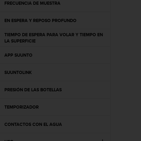
c
FRECUENCIA DE MUESTRA
o
n
EN ESPERA Y REPOSO PROFUNDO
t
e
n
TIEMPO DE ESPERA PARA VOLAR Y TIEMPO EN
i
LA SUPERFICIE
d
o
APP SUUNTO
w
e
b
SUUNTOLINK
(
W
PRESIÓN DE LAS BOTELLAS
e
b
C
TEMPORIZADOR
o
n
t
CONTACTOS CON EL AGUA
e
n