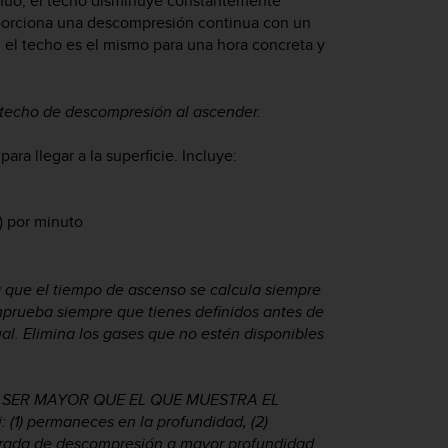
nuo, el techo disminuye constantemente
roporciona una descompresión continua con un
el techo es el mismo para una hora concreta y
techo de descompresión al ascender.
ra llegar a la superficie. Incluye:
) por minuto
a que el tiempo de ascenso se calcula siempre
prueba siempre que tienes definidos antes de
ual. Elimina los gases que no estén disponibles
 SER MAYOR QUE EL QUE MUESTRA EL
1) permaneces en la profundidad, (2)
parada de descompresión a mayor profundidad