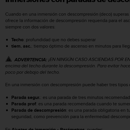
Cuando en una inmersión con descompresión (deco) superas e
ofrece la información de descompresión requerida para el as
siempre con dos valores:
Techo
: profundidad que no debes superar
tiem. asc.
: tiempo óptimo de ascenso en minutos para llega
¡EN NINGÚN CASO ASCIENDAS POR ENC
ADVERTENCIA:
encima del techo durante la descompresión. Para evitar hac
poco por debajo del techo.
En una inmersión con descompresión puede haber tres tipos 
Parada segur.
: es una parada de tres minutos recomendada
Parada prof
: es una parada recomendada cuando te sumer
Parada de descompresión
: es una parada obligatoria en 
seguridad, como prevención para la enfermedad descompr
En
Ajustes de inmersión
»
Parámetros
, puedes: