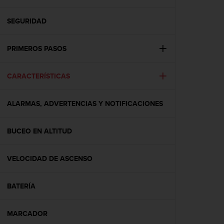
m
i
s
SEGURIDAD
o
d
PRIMEROS PASOS
e
a
l
CARACTERÍSTICAS
c
a
n
ALARMAS, ADVERTENCIAS Y NOTIFICACIONES
z
a
r
BUCEO EN ALTITUD
e
l
VELOCIDAD DE ASCENSO
n
i
v
BATERÍA
e
l
d
MARCADOR
e