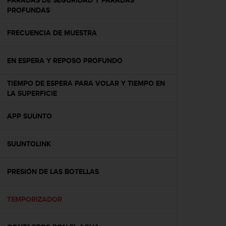
PARADAS DE SEGURIDAD Y PARADAS
c
PROFUNDAS
o
n
FRECUENCIA DE MUESTRA
t
e
n
EN ESPERA Y REPOSO PROFUNDO
i
d
TIEMPO DE ESPERA PARA VOLAR Y TIEMPO EN
o
LA SUPERFICIE
w
e
b
APP SUUNTO
(
W
SUUNTOLINK
e
b
C
PRESIÓN DE LAS BOTELLAS
o
n
t
TEMPORIZADOR
e
n