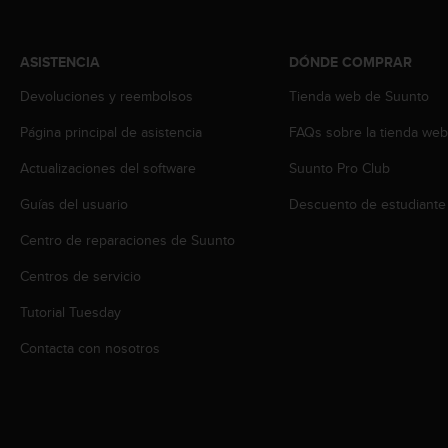
s
,
W
ASISTENCIA
DÓNDE COMPRAR
C
A
Devoluciones y reembolsos
Tienda web de Suunto
G
Página principal de asistencia
FAQs sobre la tienda we
)
2
Actualizaciones del software
Suunto Pro Club
.
0
Guías del usuario
Descuento de estudiante
y
o
Centro de reparaciones de Suunto
t
r
Centros de servicio
a
Tutorial Tuesday
s
n
Contacta con nosotros
o
r
m
a
s