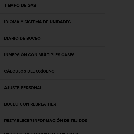
t
TIEMPO DE GAS
a
s
IDIOMA Y SISTEMA DE UNIDADES
d
e
a
DIARIO DE BUCEO
c
c
e
INMERSIÓN CON MÚLTIPLES GASES
s
i
b
CÁLCULOS DEL OXÍGENO
i
l
AJUSTE PERSONAL
i
d
a
BUCEO CON REBREATHER
d
p
a
RESTABLECER INFORMACIÓN DE TEJIDOS
r
a