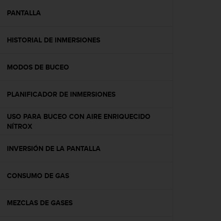
i
o
PANTALLA
w
e
HISTORIAL DE INMERSIONES
b
d
e
MODOS DE BUCEO
a
c
u
PLANIFICADOR DE INMERSIONES
e
r
USO PARA BUCEO CON AIRE ENRIQUECIDO
d
NÍTROX
o
c
INVERSIÓN DE LA PANTALLA
o
n
l
CONSUMO DE GAS
a
s
P
MEZCLAS DE GASES
a
u