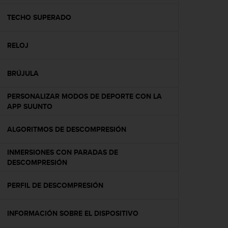
c
o
TECHO SUPERADO
n
f
RELOJ
o
r
m
BRÚJULA
i
d
PERSONALIZAR MODOS DE DEPORTE CON LA
a
APP SUUNTO
d
A
A
ALGORITMOS DE DESCOMPRESIÓN
e
n
INMERSIONES CON PARADAS DE
e
DESCOMPRESIÓN
s
t
PERFIL DE DESCOMPRESIÓN
e
s
i
INFORMACIÓN SOBRE EL DISPOSITIVO
t