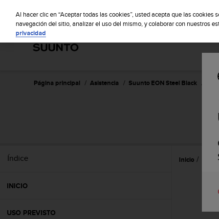
S
S
u
Al hacer clic en “Aceptar todas las cookies”, usted acepta que las cookies 
u
navegación del sitio, analizar el uso del mismo, y colaborar con nuestros e
privacidad
n
t
o
m
a
n
Página principal
Asistencia
Suunto EON Steel Black
Guía
t
i
e
S
n
e
s
u
Índice
Inicio
Caract
c
o
m
INICIO
p
r
o
USO PREVISTO