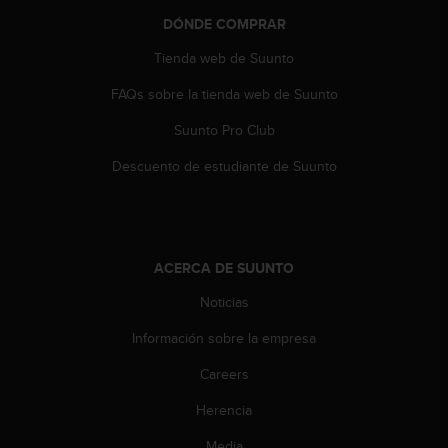
t
DÓNDE COMPRAR
a
s
Tienda web de Suunto
d
FAQs sobre la tienda web de Suunto
e
a
Suunto Pro Club
c
c
Descuento de estudiante de Suunto
e
s
i
b
i
ACERCA DE SUUNTO
l
i
Noticias
d
a
Información sobre la empresa
d
Careers
p
a
Herencia
r
a
Media