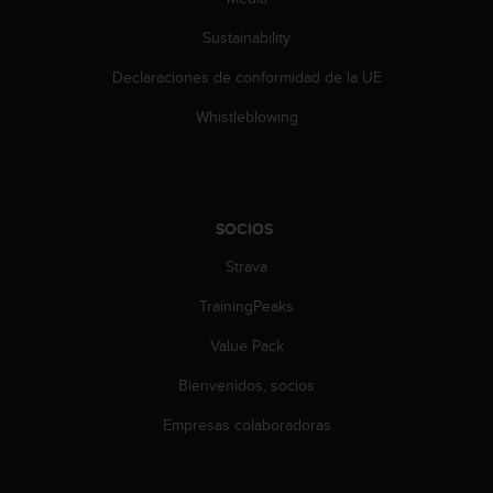
c
o
Sustainability
n
t
Declaraciones de conformidad de la UE
e
Whistleblowing
n
i
d
o
w
SOCIOS
e
b
Strava
(
W
TrainingPeaks
e
b
Value Pack
C
o
Bienvenidos, socios
n
Empresas colaboradoras
t
e
n