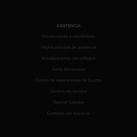
i
o
w
e
ASISTENCIA
b
d
Devoluciones y reembolsos
e
a
Página principal de asistencia
c
u
Actualizaciones del software
e
r
Guías del usuario
d
Centro de reparaciones de Suunto
o
c
Centros de servicio
o
n
Tutorial Tuesday
l
a
Contacta con nosotros
s
P
a
u