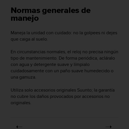
m
i
Normas generales de
s
manejo
o
d
e
Maneja la unidad con cuidado: no la golpees ni dejes
a
que caiga al suelo.
l
c
En circunstancias normales, el reloj no precisa ningún
a
tipo de mantenimiento. De forma periódica, acláralo
n
z
con agua y detergente suave y límpialo
a
cuidadosamente con un paño suave humedecido o
r
una gamuza.
e
l
Utiliza solo accesorios originales Suunto; la garantía
n
no cubre los daños provocados por accesorios no
i
originales.
v
e
l
d
e