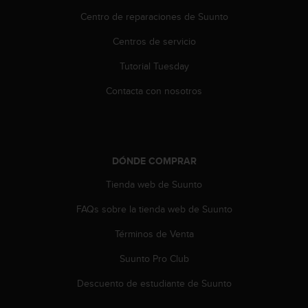
i
Centro de reparaciones de Suunto
o
w
Centros de servicio
e
b
Tutorial Tuesday
d
e
Contacta con nosotros
a
c
u
e
r
DÓNDE COMPRAR
d
o
Tienda web de Suunto
c
FAQs sobre la tienda web de Suunto
o
n
Términos de Venta
l
a
Suunto Pro Club
s
P
Descuento de estudiante de Suunto
a
u