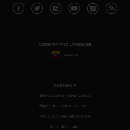
c
o
n
f
o
r
m
COUNTRY AND LANGUAGE
i
d
Ecuador
a
d
A
A
e
n
ASISTENCIA
e
Devoluciones y reembolsos
s
t
Página principal de asistencia
e
s
Actualizaciones del software
i
t
Guías del usuario