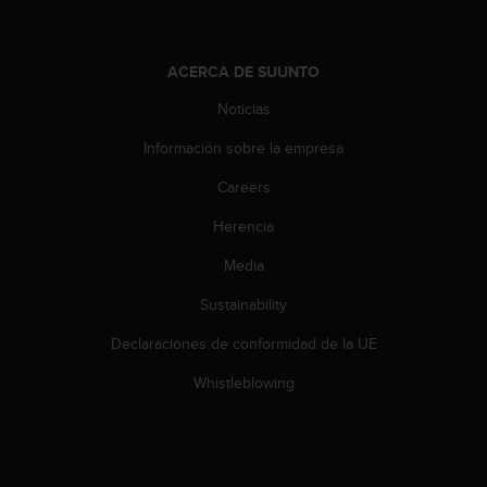
t
a
s
ACERCA DE SUUNTO
d
e
Noticias
a
Información sobre la empresa
c
c
Careers
e
s
Herencia
i
b
Media
i
l
Sustainability
i
Declaraciones de conformidad de la UE
d
a
Whistleblowing
d
p
a
r
a