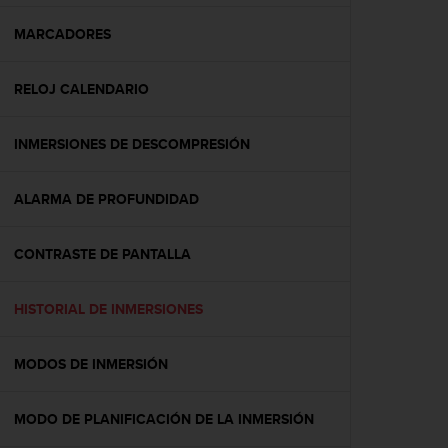
c
o
MARCADORES
n
f
RELOJ CALENDARIO
o
r
m
INMERSIONES DE DESCOMPRESIÓN
i
d
a
ALARMA DE PROFUNDIDAD
d
A
A
CONTRASTE DE PANTALLA
e
n
HISTORIAL DE INMERSIONES
e
s
t
MODOS DE INMERSIÓN
e
s
i
MODO DE PLANIFICACIÓN DE LA INMERSIÓN
t