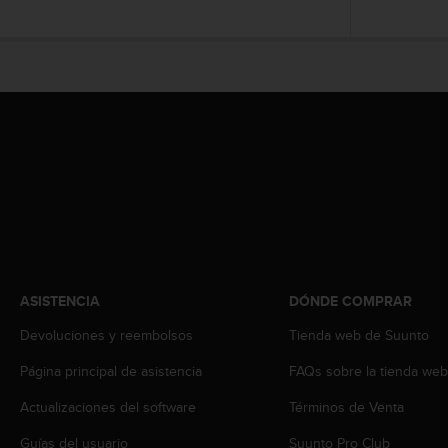
s
,
W
C
A
G
)
2
.
0
y
o
t
r
a
ASISTENCIA
DÓNDE COMPRAR
s
n
Devoluciones y reembolsos
Tienda web de Suunto
o
Página principal de asistencia
FAQs sobre la tienda we
r
m
Actualizaciones del software
Términos de Venta
a
s
Guías del usuario
Suunto Pro Club