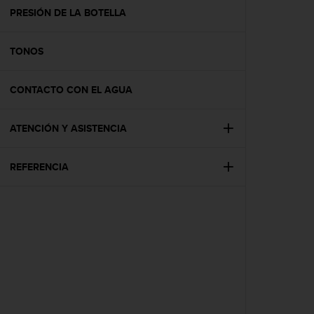
t
PRESIÓN DE LA BOTELLA
a
s
TONOS
d
e
a
CONTACTO CON EL AGUA
c
c
e
ATENCIÓN Y ASISTENCIA
s
i
b
REFERENCIA
i
l
i
d
a
d
p
a
r
a