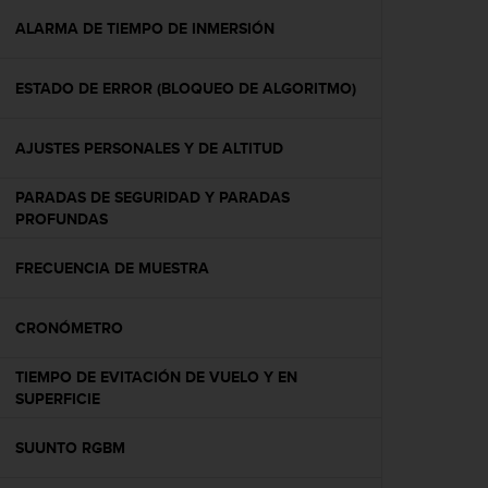
i
o
ALARMA DE TIEMPO DE INMERSIÓN
w
e
ESTADO DE ERROR (BLOQUEO DE ALGORITMO)
b
d
e
AJUSTES PERSONALES Y DE ALTITUD
a
c
PARADAS DE SEGURIDAD Y PARADAS
u
PROFUNDAS
e
r
d
FRECUENCIA DE MUESTRA
o
c
CRONÓMETRO
o
n
l
TIEMPO DE EVITACIÓN DE VUELO Y EN
a
SUPERFICIE
s
P
SUUNTO RGBM
a
u