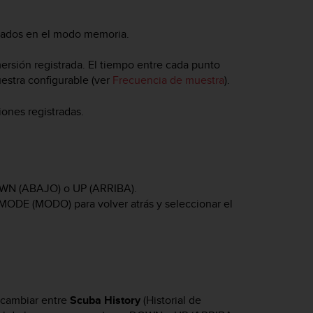
allados en el modo memoria.
mersión registrada. El tiempo entre cada punto
estra configurable (ver
Frecuencia de muestra
).
iones registradas.
WN
(ABAJO) o
UP
(ARRIBA).
MODE
(MODO) para volver atrás y seleccionar el
 cambiar entre
Scuba History
(Historial de