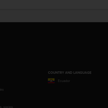
COUNTRY AND LANGUAGE
Ecuador
aks
s, socios