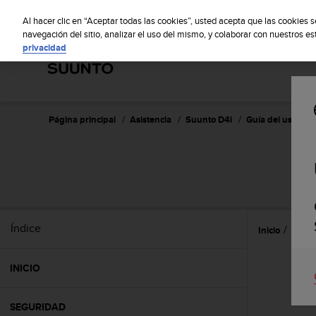
S
S
u
Al hacer clic en “Aceptar todas las cookies”, usted acepta que las cookies 
u
navegación del sitio, analizar el uso del mismo, y colaborar con nuestros e
privacidad
n
t
o
m
a
n
Página principal
Asistencia
Suunto D4i
Guía del usuario 
t
i
e
n
e
s
u
Índice
Inicio
Caract
c
o
m
INICIO
p
r
o
SEGURIDAD