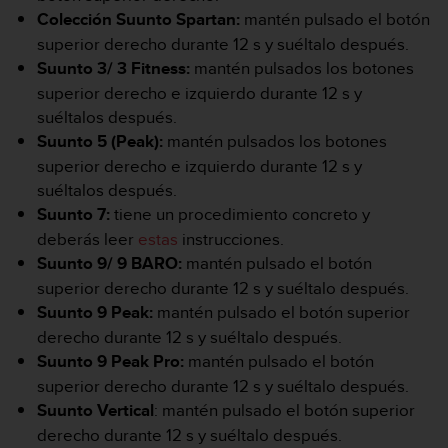
t
Colección Suunto Spartan:
mantén pulsado el botón
a
superior derecho durante 12 s y suéltalo después.
s
Suunto 3/ 3 Fitness:
mantén pulsados los botones
d
superior derecho e izquierdo durante 12 s y
e
suéltalos después.
a
c
Suunto 5 (Peak):
mantén pulsados los botones
c
superior derecho e izquierdo durante 12 s y
e
suéltalos después.
s
Suunto 7:
tiene un procedimiento concreto y
i
b
deberás leer
estas
instrucciones.
i
Suunto 9/ 9 BARO:
mantén pulsado el botón
l
superior derecho durante 12 s y suéltalo después.
i
Suunto 9 Peak:
mantén pulsado el botón superior
d
derecho durante 12 s y suéltalo después.
a
d
Suunto 9 Peak Pro:
mantén pulsado el botón
p
superior derecho durante 12 s y suéltalo después.
a
Suunto Vertical
: mantén pulsado el botón superior
r
derecho durante 12 s y suéltalo después.
a