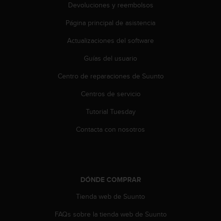
Devoluciones y reembolsos
c
c
Página principal de asistencia
e
d
Actualizaciones del software
e
r
Guías del usuario
a
Centro de reparaciones de Suunto
l
a
Centros de servicio
i
n
Tutorial Tuesday
f
o
Contacta con nosotros
r
m
a
c
i
DÓNDE COMPRAR
ó
n
Tienda web de Suunto
c
FAQs sobre la tienda web de Suunto
o