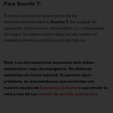
Para Suunto 7:
n
t
o
Si estás buscando el procedimiento de
d
restablecimiento para tu
Suunto 7
, lee y sigue las
e
S
siguientes instrucciones disponibles
aquí
y asegúrate
e
de seguir las instrucciones después de realizar el
r
restablecimiento a configuración de fábrica.
v
i
c
i
Nota: Los dos escenarios expuestos solo deben
o
a
realizarse en caso de emergencia. No deberías
l
realizarlos de forma habitual. Si persiste algún
C
problema, te recomendamos que contactes con
l
nuestro equipo de
Asistencia al cliente
o que envíes tu
i
e
reloj a uno de tus
centros de servicio autorizados.
n
t
e