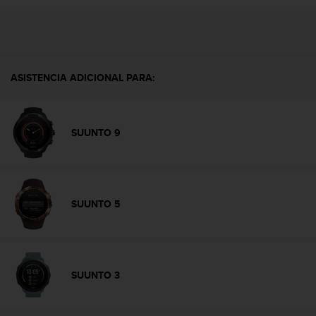
e
n
E
E
.
ASISTENCIA ADICIONAL PARA:
U
U
.
e
SUUNTO 9
n
e
l
+
1
SUUNTO 5
8
5
5
2
5
SUUNTO 3
8
0
9