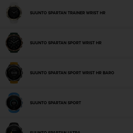
0
0
SUUNTO SPARTAN TRAINER WRIST HR
(
l
l
a
m
SUUNTO SPARTAN SPORT WRIST HR
a
d
a
g
r
SUUNTO SPARTAN SPORT WRIST HR BARO
a
t
u
i
t
SUUNTO SPARTAN SPORT
a
)
s
i
t
SUUNTO SPARTAN ULTRA