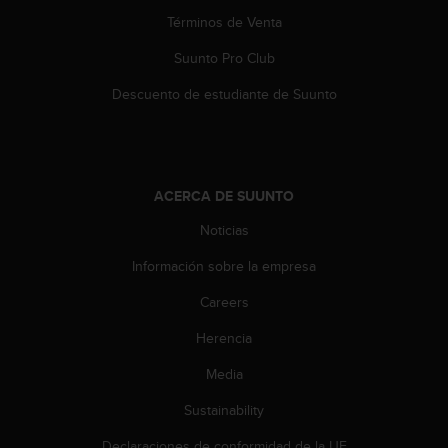
n
Términos de Venta
t
e
Suunto Pro Club
n
i
Descuento de estudiante de Suunto
d
a
e
n
e
ACERCA DE SUUNTO
s
t
Noticias
e
Información sobre la empresa
s
i
Careers
t
i
Herencia
o
w
Media
e
b
Sustainability
.
Declaraciones de conformidad de la UE