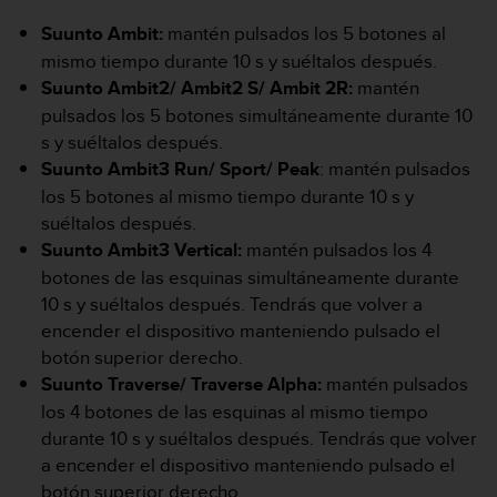
i
o
Suunto Ambit:
mantén pulsados los 5 botones al
w
mismo tiempo durante 10 s y suéltalos después.
e
Suunto Ambit2/ Ambit2 S/ Ambit 2R:
mantén
b
pulsados los 5 botones simultáneamente durante 10
d
e
s y suéltalos después.
a
Suunto Ambit3 Run/ Sport/ Peak
: mantén pulsados
c
los 5 botones al mismo tiempo durante 10 s y
u
suéltalos después.
e
Suunto Ambit3 Vertical:
mantén pulsados los 4
r
d
botones de las esquinas simultáneamente durante
o
10 s y suéltalos después. Tendrás que volver a
c
encender el dispositivo manteniendo pulsado el
o
botón superior derecho.
n
Suunto Traverse/ Traverse Alpha:
mantén pulsados
l
a
los 4 botones de las esquinas al mismo tiempo
s
durante 10 s y suéltalos después. Tendrás que volver
P
a encender el dispositivo manteniendo pulsado el
a
botón superior derecho.
u