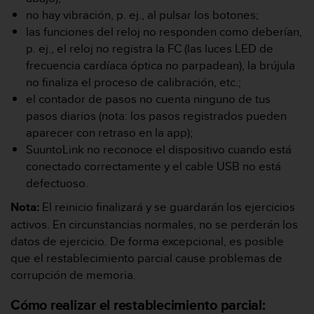
c
no hay vibración, p. ej., al pulsar los botones;
o
las funciones del reloj no responden como deberían,
n
p. ej., el reloj no registra la FC (las luces LED de
f
frecuencia cardíaca óptica no parpadean), la brújula
o
r
no finaliza el proceso de calibración, etc.;
m
el contador de pasos no cuenta ninguno de tus
i
pasos diarios (nota: los pasos registrados pueden
d
aparecer con retraso en la app);
a
SuuntoLink no reconoce el dispositivo cuando está
d
A
conectado correctamente y el cable USB no está
A
defectuoso.
e
n
Nota:
El reinicio finalizará y se guardarán los ejercicios
e
activos. En circunstancias normales, no se perderán los
s
datos de ejercicio. De forma excepcional, es posible
t
que el restablecimiento parcial cause problemas de
e
corrupción de memoria.
s
i
Cómo realizar el restablecimiento parcial:
t