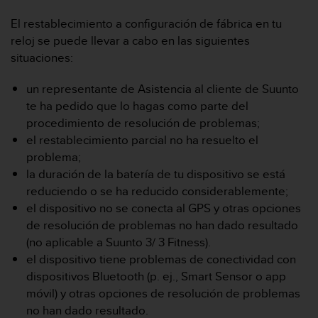
t
A
El restablecimiento a configuración de fábrica en tu
c
reloj se puede llevar a cabo en las siguientes
c
situaciones:
e
s
s
un representante de Asistencia al cliente de Suunto
i
te ha pedido que lo hagas como parte del
b
procedimiento de resolución de problemas;
i
el restablecimiento parcial no ha resuelto el
l
problema;
i
t
la duración de la batería de tu dispositivo se está
y
reduciendo o se ha reducido considerablemente;
G
el dispositivo no se conecta al GPS y otras opciones
u
de resolución de problemas no han dado resultado
i
(no aplicable a Suunto 3/ 3 Fitness).
d
e
el dispositivo tiene problemas de conectividad con
l
dispositivos Bluetooth (p. ej., Smart Sensor o app
i
móvil) y otras opciones de resolución de problemas
n
no han dado resultado.
e