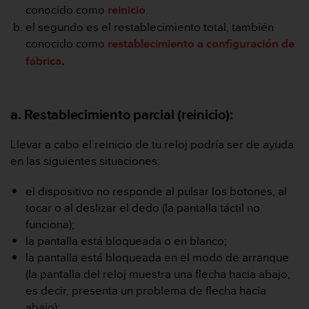
m
conocido como
reinicio
.
i
el segundo es el restablecimiento total, también
s
o
conocido como
restablecimiento a configuración de
d
fábrica
.
e
a
l
c
a. Restablecimiento parcial (reinicio):
a
n
Llevar a cabo el reinicio de tu reloj podría ser de ayuda
z
en las siguientes situaciones:
a
r
el dispositivo no responde al pulsar los botones, al
e
tocar o al deslizar el dedo (la pantalla táctil no
l
n
funciona);
i
la pantalla está bloqueada o en blanco;
v
la pantalla está bloqueada en el modo de arranque
e
(la pantalla del reloj muestra una flecha hacia abajo,
l
es decir, presenta un problema de flecha hacia
d
e
abajo);