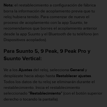
c
Nota:
el restablecimiento a configuración de fábrica
o
borra la información de acoplamiento previa que tu
n
reloj hubiera tenido. Para comenzar de nuevo el
t
proceso de acoplamiento con la app Suunto, te
a
recomendamos que borres el acoplamiento anterior
c
t
desde la app Suunto y el Bluetooth de tu teléfono (en
o
Dispositivos acoplados).
c
o
Para Suunto 5, 9 Peak, 9 Peak Pro y
n
e
Suunto Vertical:
l
d
Ve a los
Ajustes
del reloj, selecciona
General
y
e
desplázate hacia abajo hasta
Restablecer ajustes
.
p
a
Todos los datos de tu reloj se eliminarán durante el
r
restablecimiento. Inicia el restablecimiento
t
seleccionado "
Restablecimiento
" (con el botón superior
a
derecho o tocando la pantalla).
m
e