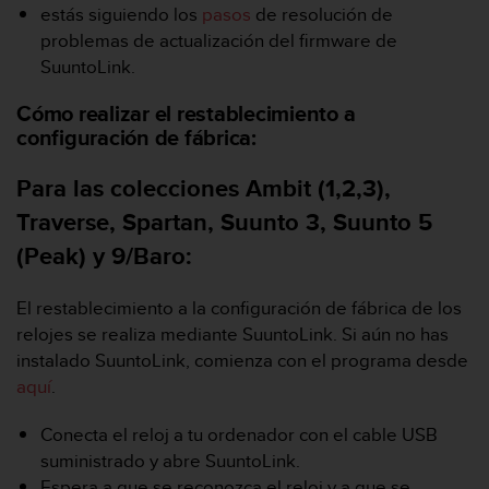
estás siguiendo los
pasos
de resolución de
s
,
problemas de actualización del firmware de
W
SuuntoLink.
C
A
Cómo realizar el restablecimiento a
G
configuración de fábrica:
)
2
Para las colecciones Ambit (1,2,3),
.
0
Traverse, Spartan, Suunto 3, Suunto 5
y
(Peak) y 9/Baro:
o
t
r
El restablecimiento a la configuración de fábrica de los
a
relojes se realiza mediante SuuntoLink. Si aún no has
s
instalado SuuntoLink, comienza con el programa desde
n
aquí
.
o
r
m
Conecta el reloj a tu ordenador con el cable USB
a
suministrado y abre SuuntoLink.
s
Espera a que se reconozca el reloj y a que se