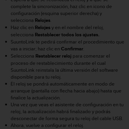
d
complete la sincronización, haz clic en icono de
e
configuración (esquina superior derecha) y
a
c
selecciona
Relojes
.
c
Haz clic en
Relojes
y en el nombre del reloj,
e
selecciona
Restablecer todos los ajustes.
s
SuuntoLink te pedirá confirmar el procedimiento que
i
b
vas a iniciar; haz clic en
Confirmar
.
i
Selecciona
Restablecer reloj
para comenzar el
l
proceso de restablecimiento durante el cual
i
SuuntoLink reinstala la última versión del software
d
a
disponible para tu reloj.
d
El reloj se pondrá automáticamente en modo de
.
arranque (pantalla con flecha hacia abajo) hasta que
P
finalice la actualización.
o
Una vez que veas el asistente de configuración en tu
n
t
reloj, la actualización habrá finalizado y podrás
e
desconectar de forma segura tu reloj del cable USB.
e
Ahora, vuelve a configurar el reloj.
n