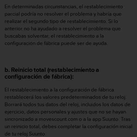
c
En determinadas circunstancias, el restablecimiento
o
parcial podría no resolver el problema y habría que
n
realizar el segundo tipo de restablecimiento. Si lo
t
e
anterior no ha ayudado a resolver el problema que
n
buscabas solventar, el restablecimiento a la
i
configuración de fábrica puede ser de ayuda.
d
o
w
e
b. Reinicio total (restablecimiento a
b
configuración de fábrica):
(
W
e
El restablecimiento a la configuración de fábrica
b
restablecerá los valores predeterminados de tu reloj.
C
Borrará todos tus datos del reloj, incluidos los datos de
o
ejercicio, datos personales y ajustes que no se hayan
n
sincronizado a movescount.com o a la app Suunto. Tras
t
e
un reinicio total, debes completar la configuración inicial
n
de tu reloj Suunto.