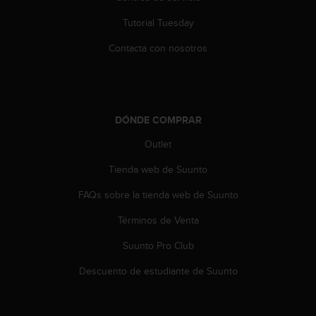
t
Tutorial Tuesday
a
s
Contacta con nosotros
d
e
a
c
c
DÓNDE COMPRAR
e
s
Outlet
i
b
Tienda web de Suunto
i
FAQs sobre la tienda web de Suunto
l
i
Términos de Venta
d
a
Suunto Pro Club
d
p
Descuento de estudiante de Suunto
a
r
a