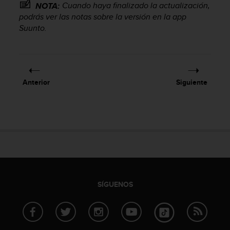
Cuando haya finalizado la actualización,
NOTA:
c
podrás ver las notas sobre la versión en la app
o
n
Suunto.
f
o
r
m
i
Anterior
Siguiente
d
a
d
A
A
e
n
e
s
t
SÍGUENOS
e
s
i
t