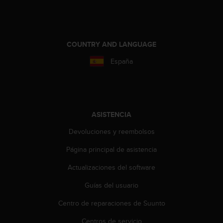
i
o
w
e
b
COUNTRY AND LANGUAGE
d
España
e
a
c
u
e
r
ASISTENCIA
d
Devoluciones y reembolsos
o
c
Página principal de asistencia
o
n
Actualizaciones del software
l
a
Guías del usuario
s
P
Centro de reparaciones de Suunto
a
Centros de servicio
u