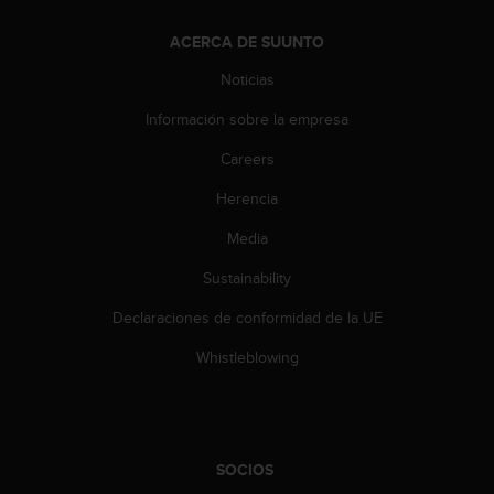
c
o
ACERCA DE SUUNTO
n
t
Noticias
e
Información sobre la empresa
n
i
Careers
d
o
Herencia
w
e
Media
b
(
Sustainability
W
Declaraciones de conformidad de la UE
e
b
Whistleblowing
C
o
n
t
e
SOCIOS
n