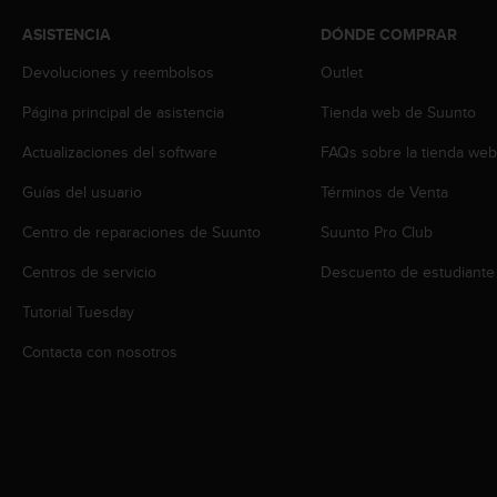
t
ASISTENCIA
DÓNDE COMPRAR
a
s
Devoluciones y reembolsos
Outlet
d
e
Página principal de asistencia
Tienda web de Suunto
a
Actualizaciones del software
FAQs sobre la tienda we
c
c
Guías del usuario
Términos de Venta
e
s
Centro de reparaciones de Suunto
Suunto Pro Club
i
b
Centros de servicio
Descuento de estudiante
i
l
Tutorial Tuesday
i
Contacta con nosotros
d
a
d
p
a
r
a