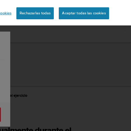
uita
cookies
Rechazarlas todas
Aceptar todas las cookies
te el ejercicio
almente durante el