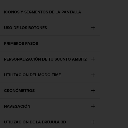
m
i
s
ICONOS Y SEGMENTOS DE LA PANTALLA
o
d
USO DE LOS BOTONES
e
a
l
PRIMEROS PASOS
c
a
n
PERSONALIZACIÓN DE TU SUUNTO AMBIT2
z
a
r
UTILIZACIÓN DEL MODO TIME
e
l
CRONÓMETROS
n
i
v
NAVEGACIÓN
e
l
d
UTILIZACIÓN DE LA BRÚJULA 3D
e