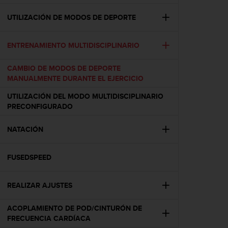
c
o
UTILIZACIÓN DE MODOS DE DEPORTE
n
f
ENTRENAMIENTO MULTIDISCIPLINARIO
o
r
m
CAMBIO DE MODOS DE DEPORTE
i
MANUALMENTE DURANTE EL EJERCICIO
d
UTILIZACIÓN DEL MODO MULTIDISCIPLINARIO
a
PRECONFIGURADO
d
A
A
NATACIÓN
e
n
FUSEDSPEED
e
s
t
REALIZAR AJUSTES
e
s
ACOPLAMIENTO DE POD/CINTURÓN DE
i
FRECUENCIA CARDÍACA
t