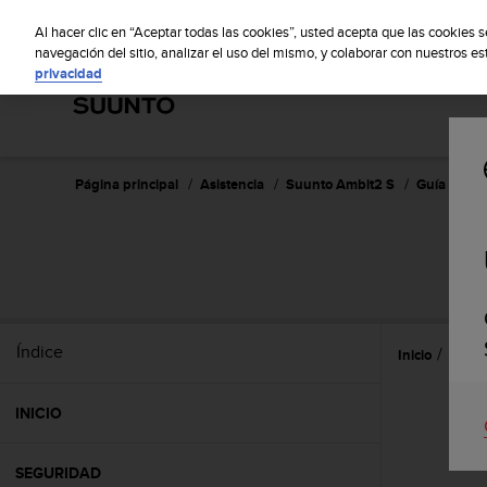
S
Sus
u
Al hacer clic en “Aceptar todas las cookies”, usted acepta que las cookies 
u
navegación del sitio, analizar el uso del mismo, y colaborar con nuestros e
privacidad
n
t
o
m
a
n
Página principal
Asistencia
Suunto Ambit2 S
Guía del us
t
i
e
n
e
s
u
Índice
Inicio
Entre
c
o
m
INICIO
p
r
o
SEGURIDAD