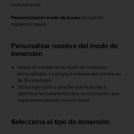
c
manualmente.
o
n
Personalización modo de buceo
incluye los
f
siguientes pasos:
o
r
m
Personalizar nombre del
modo de
i
inmersión
d
a
d
Añade el nombre de tu modo de inmersión
A
personalizado. La longitud máxima del nombre es
A
de 15 caracteres.
e
Utiliza algo corto y sencillo que te ayude a
n
identificar las características y la información que
e
s
hayas personalizado en este modo.
t
e
s
Selecciona el
tipo de inmersión
i
t