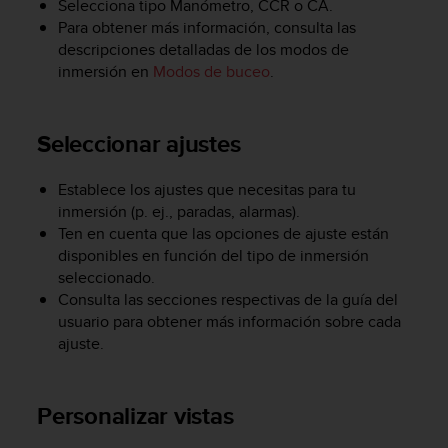
Selecciona tipo Manómetro, CCR o CA.
i
o
Para obtener más información, consulta las
w
descripciones detalladas de los modos de
e
inmersión en
Modos de buceo
.
b
d
e
Seleccionar
ajustes
a
c
u
Establece los ajustes que necesitas para tu
e
inmersión (p. ej., paradas, alarmas).
r
Ten en cuenta que las opciones de ajuste están
d
disponibles en función del tipo de inmersión
o
seleccionado.
c
Consulta las secciones respectivas de la guía del
o
usuario para obtener más información sobre cada
n
ajuste.
l
a
s
P
Personalizar
vistas
a
u