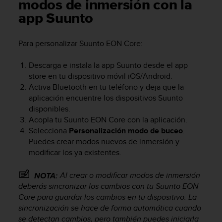
m
modos de inmersión con la
i
app Suunto
s
o
d
Para personalizar
Suunto EON Core
:
e
a
Descarga e instala la app Suunto desde el app
l
store en tu dispositivo móvil iOS/Android.
c
Activa Bluetooth en tu teléfono y deja que la
a
aplicación encuentre los dispositivos Suunto
n
disponibles.
z
Acopla tu
Suunto EON Core
con la aplicación.
a
r
Selecciona
Personalización modo de buceo
.
e
Puedes crear modos nuevos de inmersión y
l
modificar los ya existentes.
n
i
Al crear o modificar modos de inmersión
NOTA:
v
deberás sincronizar los cambios con tu
Suunto EON
e
Core
para guardar los cambios en tu dispositivo. La
l
sincronización se hace de forma automática cuando
d
se detectan cambios, pero también puedes iniciarla
e