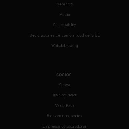
e
Herencia
n
E
Media
E
.
Sustainability
U
Declaraciones de conformidad de la UE
U
Whistleblowing
.
e
n
e
l
SOCIOS
+
1
Strava
8
5
TrainingPeaks
5
2
Value Pack
5
8
Bienvenidos, socios
0
Empresas colaboradoras
9