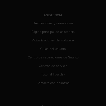
c
o
n
ASISTENCIA
t
a
Devoluciones y reembolsos
c
Página principal de asistencia
t
o
Actualizaciones del software
c
o
Guías del usuario
n
e
Centro de reparaciones de Suunto
l
d
Centros de servicio
e
Tutorial Tuesday
p
a
Contacta con nosotros
r
t
a
m
e