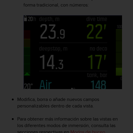
t
forma tradicional, con números:
A
c
c
e
s
s
i
b
i
l
i
t
y
G
u
i
Modifica, borra o añade nuevos campos
d
personalizables dentro de cada vista.
e
l
Para obtener más información sobre las vistas en
i
n
los diferentes modos de inmersión, consulta las
e
secciones respectivas en
Modos de buceo
.