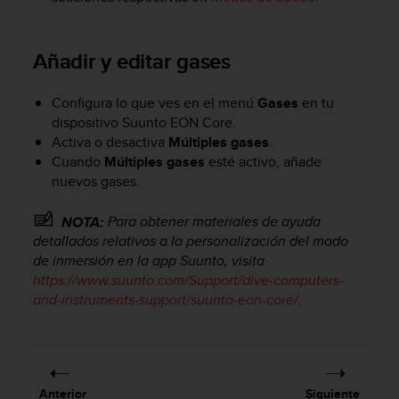
s
,
W
Añadir y editar
gases
C
A
G
Configura lo que ves en el menú
Gases
en tu
)
dispositivo
Suunto EON Core
.
2
Activa o desactiva
Múltiples gases
.
.
Cuando
Múltiples gases
esté activo, añade
0
nuevos gases.
y
o
Para obtener materiales de ayuda
NOTA:
t
detallados relativos a la personalización del modo
r
de inmersión en la app Suunto, visita
a
s
https://www.suunto.com/Support/dive-computers-
n
and-instruments-support/suunto-eon-core/
.
o
r
m
a
s
Anterior
Siguiente