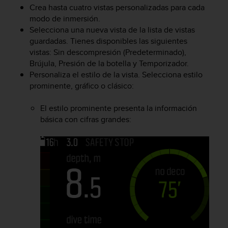
Crea hasta cuatro vistas personalizadas para cada
t
modo de inmersión.
a
Selecciona una nueva vista de la lista de vistas
s
d
guardadas. Tienes disponibles las siguientes
e
vistas: Sin descompresión (Predeterminado),
a
Brújula, Presión de la botella y Temporizador.
c
Personaliza el estilo de la vista. Selecciona estilo
c
prominente, gráfico o clásico:
e
s
El estilo prominente presenta la información
i
básica con cifras grandes:
b
i
l
i
d
a
d
p
a
r
a