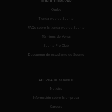
DÓNDE COMPRAR
n
t
Outlet
o
d
Tienda web de Suunto
e
S
FAQs sobre la tienda web de Suunto
e
Términos de Venta
r
v
Suunto Pro Club
i
c
Descuento de estudiante de Suunto
i
o
a
l
C
ACERCA DE SUUNTO
l
i
Noticias
e
n
Información sobre la empresa
t
Careers
e