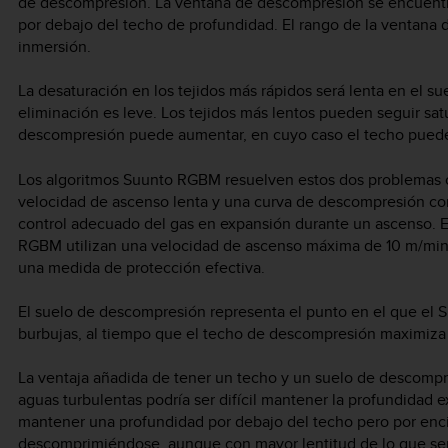
de descompresión. La ventana de descompresión se encuentr
por debajo del techo de profundidad. El rango de la ventana
inmersión.
La desaturación en los tejidos más rápidos será lenta en el su
eliminación es leve. Los tejidos más lentos pueden seguir sat
descompresión puede aumentar, en cuyo caso el techo puede b
Los algoritmos Suunto RGBM resuelven estos dos problemas c
velocidad de ascenso lenta y una curva de descompresión conti
control adecuado del gas en expansión durante un ascenso. Es
RGBM utilizan una velocidad de ascenso máxima de 10 m/minu
una medida de protección efectiva.
El suelo de descompresión representa el punto en el que el
burbujas, al tiempo que el techo de descompresión maximiza 
La ventaja añadida de tener un techo y un suelo de descompr
aguas turbulentas podría ser difícil mantener la profundidad 
mantener una profundidad por debajo del techo pero por enci
descomprimiéndose, aunque con mayor lentitud de lo que se