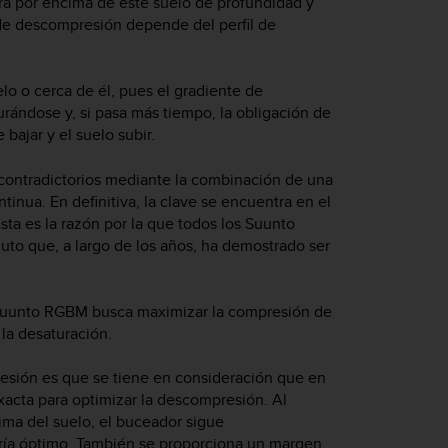
a por encima de este suelo de profundidad y
 de descompresión depende del perfil de
elo o cerca de él, pues el gradiente de
urándose y, si pasa más tiempo, la obligación de
ajar y el suelo subir.
ontradictorios mediante la combinación de una
nua. En definitiva, la clave se encuentra en el
ta es la razón por la que todos los Suunto
to que, a largo de los años, ha demostrado ser
 Suunto RGBM busca maximizar la compresión de
la desaturación.
esión es que se tiene en consideración que en
exacta para optimizar la descompresión. Al
ma del suelo, el buceador sigue
ría óptimo. También se proporciona un margen