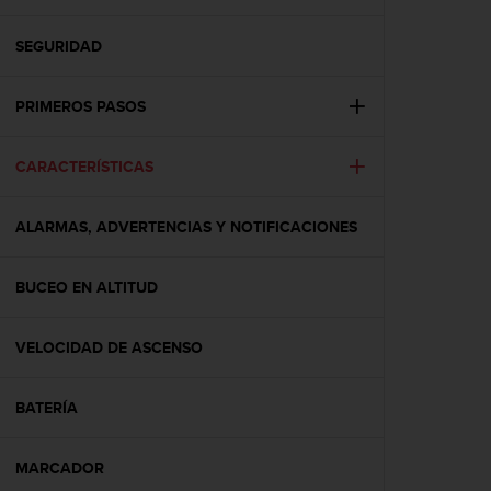
m
i
s
SEGURIDAD
o
d
PRIMEROS PASOS
e
a
l
CARACTERÍSTICAS
c
a
n
ALARMAS, ADVERTENCIAS Y NOTIFICACIONES
z
a
r
BUCEO EN ALTITUD
e
l
VELOCIDAD DE ASCENSO
n
i
v
BATERÍA
e
l
d
MARCADOR
e