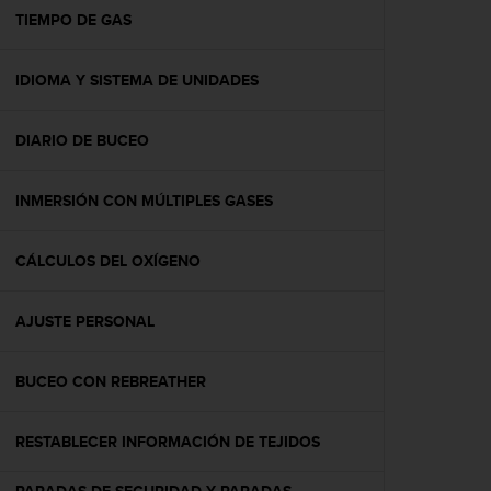
t
TIEMPO DE GAS
a
s
IDIOMA Y SISTEMA DE UNIDADES
d
e
a
DIARIO DE BUCEO
c
c
e
INMERSIÓN CON MÚLTIPLES GASES
s
i
b
CÁLCULOS DEL OXÍGENO
i
l
AJUSTE PERSONAL
i
d
a
BUCEO CON REBREATHER
d
p
a
RESTABLECER INFORMACIÓN DE TEJIDOS
r
a