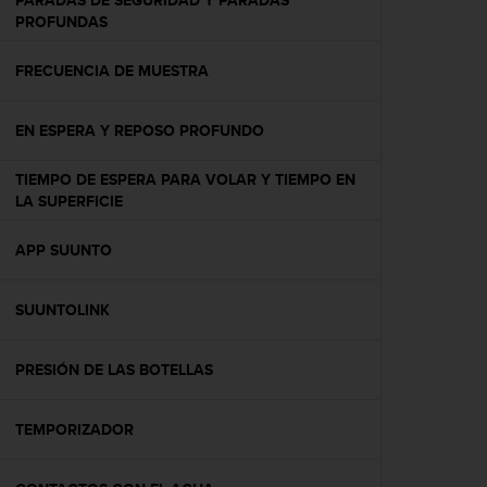
PARADAS DE SEGURIDAD Y PARADAS
c
PROFUNDAS
o
n
FRECUENCIA DE MUESTRA
t
e
n
EN ESPERA Y REPOSO PROFUNDO
i
d
TIEMPO DE ESPERA PARA VOLAR Y TIEMPO EN
o
LA SUPERFICIE
w
e
b
APP SUUNTO
(
W
SUUNTOLINK
e
b
C
PRESIÓN DE LAS BOTELLAS
o
n
t
TEMPORIZADOR
e
n