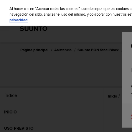
S
Sus
u
Al hacer clic en “Aceptar todas las cookies”, usted acepta que las cookies 
u
navegación del sitio, analizar el uso del mismo, y colaborar con nuestros e
privacidad
n
t
o
m
a
n
Página principal
Asistencia
Suunto EON Steel Black
Guía
t
i
e
S
n
e
s
u
Índice
Inicio
Caract
c
o
m
INICIO
p
r
o
USO PREVISTO