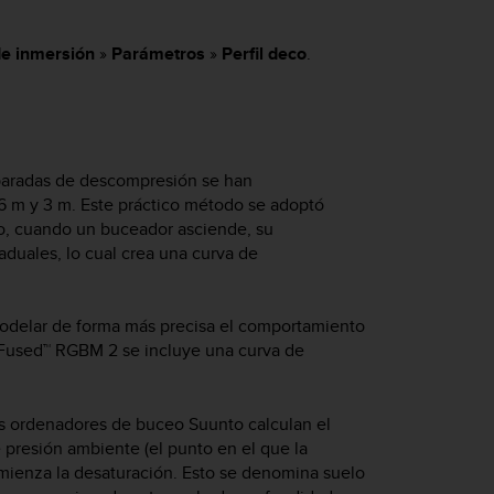
de inmersión
»
Parámetros
»
Perfil deco
.
 paradas de descompresión se han
 6 m y 3 m. Este práctico método se adoptó
go, cuando un buceador asciende, su
duales, lo cual crea una curva de
modelar de forma más precisa el comportamiento
o Fused™ RGBM 2 se incluye una curva de
s ordenadores de buceo Suunto calculan el
 presión ambiente (el punto en el que la
omienza la desaturación. Esto se denomina suelo