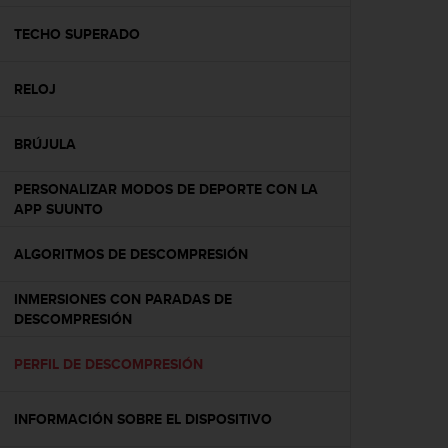
c
o
TECHO SUPERADO
n
f
RELOJ
o
r
m
BRÚJULA
i
d
PERSONALIZAR MODOS DE DEPORTE CON LA
a
APP SUUNTO
d
A
A
ALGORITMOS DE DESCOMPRESIÓN
e
n
INMERSIONES CON PARADAS DE
e
DESCOMPRESIÓN
s
t
PERFIL DE DESCOMPRESIÓN
e
s
i
INFORMACIÓN SOBRE EL DISPOSITIVO
t