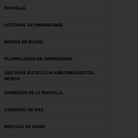
i
o
PANTALLA
w
e
HISTORIAL DE INMERSIONES
b
d
e
MODOS DE BUCEO
a
c
u
PLANIFICADOR DE INMERSIONES
e
r
USO PARA BUCEO CON AIRE ENRIQUECIDO
d
NÍTROX
o
c
INVERSIÓN DE LA PANTALLA
o
n
l
CONSUMO DE GAS
a
s
P
MEZCLAS DE GASES
a
u