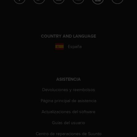
c
o
n
f
o
r
COUNTRY AND LANGUAGE
m
España
i
d
a
d
A
A
ASISTENCIA
e
Devoluciones y reembolsos
n
e
Página principal de asistencia
s
t
Actualizaciones del software
e
s
Guías del usuario
i
t
Centro de reparaciones de Suunto