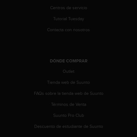
i
Centros de servicio
o
w
Tutorial Tuesday
e
b
Contacta con nosotros
d
e
a
c
u
DÓNDE COMPRAR
e
r
Outlet
d
o
Tienda web de Suunto
c
FAQs sobre la tienda web de Suunto
o
n
Términos de Venta
l
a
Suunto Pro Club
s
P
Descuento de estudiante de Suunto
a
u