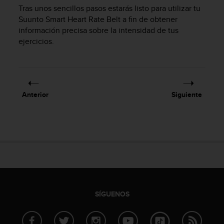
m
Tras unos sencillos pasos estarás listo para utilizar tu
i
Suunto Smart Heart Rate Belt
a fin de obtener
s
información precisa sobre la intensidad de tus
o
d
ejercicios.
e
a
l
c
a
Anterior
Siguiente
n
z
a
r
e
l
n
i
v
e
SÍGUENOS
l
d
e