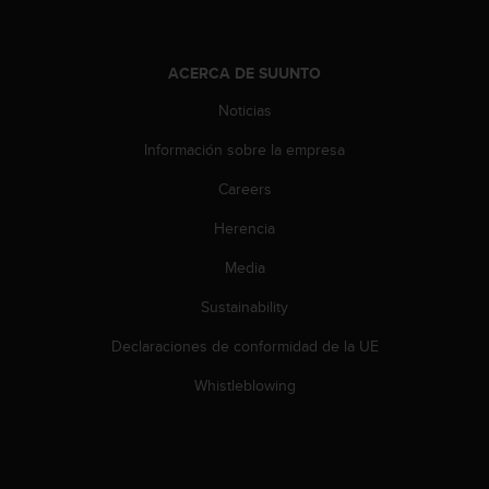
t
a
s
ACERCA DE SUUNTO
d
e
Noticias
a
Información sobre la empresa
c
c
Careers
e
s
Herencia
i
b
Media
i
l
Sustainability
i
Declaraciones de conformidad de la UE
d
a
Whistleblowing
d
p
a
r
a